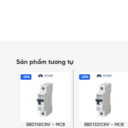
Sản phẩm tương tự
-28%
-28%
BBD1161CNV – MCB
BBD1321CNV – MCB
THÊM VÀO GIỎ HÀNG
THÊM VÀO GIỎ HÀNG