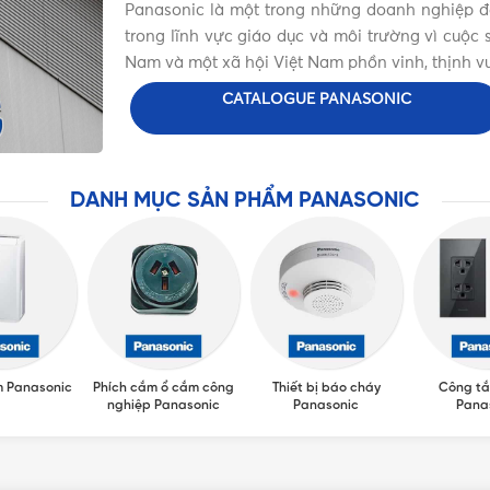
Panasonic là một trong những doanh nghiệp đặc
trong lĩnh vực giáo dục và môi trường vì cuộ
Nam và một xã hội Việt Nam phồn vinh, thịnh v
CATALOGUE PANASONIC
DANH MỤC SẢN PHẨM PANASONIC
m Panasonic
Phích cắm ổ cắm công
Thiết bị báo cháy
Công tắ
nghiệp Panasonic
Panasonic
Pana