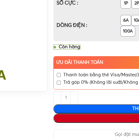
SỐ CỰC
1P
2
6A
10
DÒNG ĐIỆN
100A
Còn hàng
ƯU ĐÃI THANH TOÁN
Thanh toán bằng thẻ Visa/Master/J
Trả góp 0% (Không lãi suất/Không 
TH
Gọi đặt m