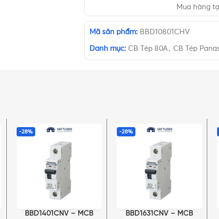
Mua hàng t
Mã sản phẩm:
BBD10801CHV
Danh mục:
CB Tép 80A
,
CB Tép Panas
-28%
-28%
BBD1401CNV – MCB
BBD1631CNV – MCB
THÊM VÀO GIỎ HÀNG
THÊM VÀO GIỎ HÀNG