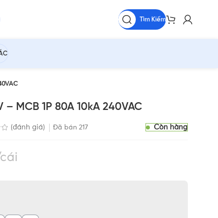
Tìm Kiếm
HÁC
240VAC
 – MCB 1P 80A 10kA 240VAC
Còn hàng
(đánh giá)
Đã bán
217
cái