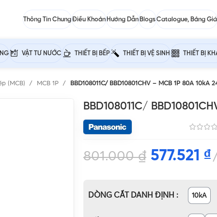
Thông Tin Chung
Điều Khoản
Hướng Dẫn
Blogs
Catalogue, Bảng Giá
ỰNG
VẬT TƯ NƯỚC
THIẾT BỊ BẾP
THIẾT BỊ VỆ SINH
THIẾT BỊ K
ép (MCB)
MCB 1P
BBD108011C/ BBD10801CHV – MCB 1P 80A 10kA 
BBD108011C/ BBD10801CHV
577.521
₫
801.000
₫
DÒNG CẮT DANH ĐỊNH
10kA