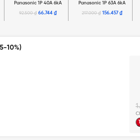
Panasonic 1P 40A 6kA
Panasonic 1P 63A 6kA
240VAC
240VAC
66.744
₫
156.457
₫
92.500
₫
217.000
₫
 5-10%)
1
C