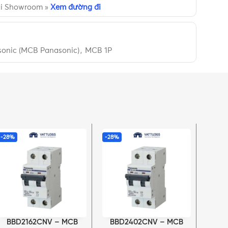
ại Showroom »
Xem đường đi
onic (MCB Panasonic)
,
MCB 1P
-28%
-28%
-28%
BBD2162CNV – MCB
BBD2402CNV – MCB
BB
THÊM VÀO GIỎ HÀNG
THÊM VÀO GIỎ HÀNG
THÊM 