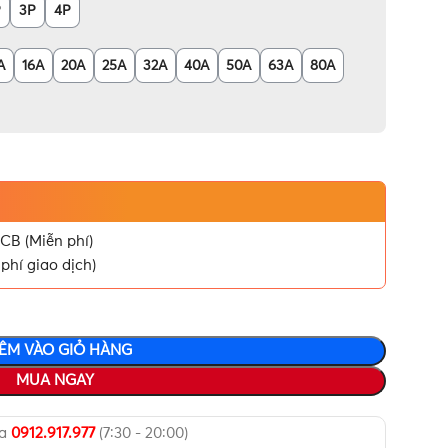
P
3P
4P
A
16A
20A
25A
32A
40A
50A
63A
80A
CB (Miễn phí)
phí giao dịch)
ÊM VÀO GIỎ HÀNG
MUA NGAY
ua
0912.917.977
(7:30 - 20:00)