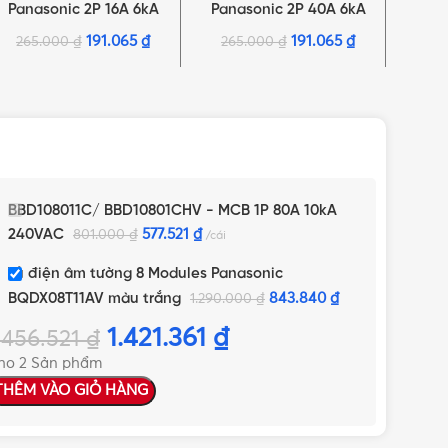
Panasonic 2P 16A 6kA
Panasonic 2P 40A 6kA
Pana
240VAC
240VAC
191.065
₫
191.065
₫
265.000
₫
265.000
₫
43
BBD108011C/ BBD10801CHV - MCB 1P 80A 10kA
240VAC
577.521
₫
801.000
₫
cái
Tủ điện âm tường 8 Modules Panasonic
BQDX08T11AV màu trắng
843.840
₫
1.290.000
₫
1.421.361
₫
.456.521
₫
ho 2 Sản phẩm
THÊM VÀO GIỎ HÀNG