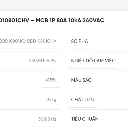
BD10801CHV – MCB 1P 80A 10kA 240VAC
SỐ PHA
BBD108011C/ BBD10801CHV
NHIỆT ĐỘ LÀM VIỆC
240V/415V AC
MÀU SẮC
<85%
CHẤT LIỆU
0.1kg
TIÊU CHUẨN
50/60 Hz