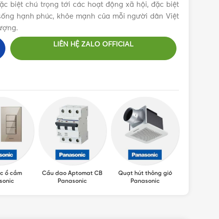
 biệt chú trọng tới các hoạt động xã hội, đặc biệt
c sống hạnh phúc, khỏe mạnh của mỗi người dân Việt
ượng.
LIÊN HỆ ZALO OFFICIAL
c ổ cắm
Cầu dao Aptomat CB
Quạt hút thông gió
Máy sấy ta
sonic
Panasonic
Panasonic