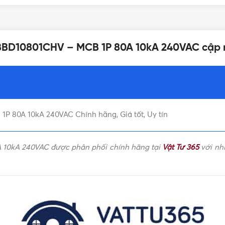
ĐÓNG GÓI
12 tháng
 BBD10801CHV – MCB 1P 80A 10kA 240VAC cập 
DÒNG CẮT DANH ĐỊNH
1P
BẢNG GIÁ
80A
 80A 10kA 240VAC Chính hãng, Giá tốt, Uy tín
CB Té
LOẠI CB
ao Panasonic
,
CB Panasonic
10kA 240VAC được phân phối chính hãng tại
Vật Tư 365
với nhi
Panasonic