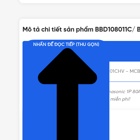
BẢO HÀNH
Mô tả chi tiết sản phẩm BBD108011C/
SỐ CỰC
NHẤN ĐỂ ĐỌC TIẾP (THU GỌN)
Nội dung chính
DÒNG ĐIỆN
Liên hệ mua BBD108011C/ BBD10801CHV – MCB 1P
LOẠI
Aptomat Panasonic
,
Cầu d
BBD108011C/ BBD10801CHV – MCB Panasonic 1P 80A 
theo các kênh bên dưới để được tư vấn miễn phí!
THƯƠNG HIỆU