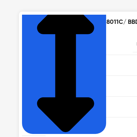
Thông số kỹ thuật của BBD108011C/ B
MÃ SẢN PHẨM
ĐIỆN ÁP
ĐỘ ẨM MÔI TRƯỜNG
KHỐI LƯỢNG
TẦN SỐ