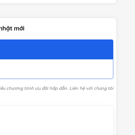
8 cái/hộp, 32 cái/thùng
nhật mới
10kA
Giá Aptomat Panasonic
,
Giá CB Panasonic
p
,
CB Tép 80A
,
CB Tép Panasonic
,
MCB
,
MCB 1P
,
MCB
Panasonic
ều chương trình ưu đãi hấp dẫn. Liên hệ với chúng tôi