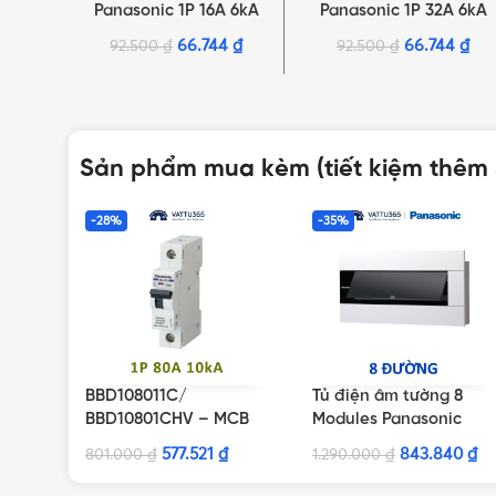
Panasonic 1P 16A 6kA
Panasonic 1P 32A 6kA
240VAC
240VAC
66.744
₫
66.744
₫
92.500
₫
92.500
₫
Sản phẩm mua kèm (tiết kiệm thêm
-28%
-35%
BBD108011C/
Tủ điện âm tường 8
BBD10801CHV – MCB
Modules Panasonic
1P 80A 10kA 240VAC
BQDX08T11AV màu
577.521
₫
843.840
₫
801.000
₫
1.290.000
₫
trắng
NHẤN ĐỂ XEM TIẾP (THU GỌN)