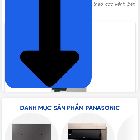
ưu đãi hấp dẫn. Liên hệ với chúng tôi theo các kênh bên
Giá Aptomat Panasonic
,
Giá CB
dưới để được tư vấn miễn phí!
BẢNG GIÁ
Panasonic
BẢO HÀNH
12 tháng
LOẠI CB
MCB
,
MCB 1P
,
MCB Panasonic
DÒNG ĐIỆN
50A
LOẠI
Aptomat Panasonic
,
CB Panasonic
DANH MỤC SẢN PHẨM PANASONIC
THƯƠNG HIỆU
Panasonic