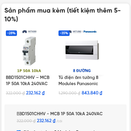
Sản phẩm mua kèm (tiết kiệm thêm 5-
10%)
-28%
-35%
BBD1501CHHV – MCB
Tủ điện âm tường 8
1P 50A 10kA 240VAC
Modules Panasonic
BQDX08T11AV màu
232.162
₫
843.840
₫
322.000
₫
1.290.000
₫
trắng
BBD1501CHHV - MCB 1P 50A 10kA 240VAC
232.162
₫
322.000
₫
cái