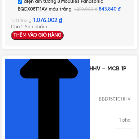
Tủ điện âm tường 8 Modules Panasonic
BQDX08T11AV màu trắng
843.840
₫
1.290.000
₫
1.076.002
₫
1.111.162
₫
Cho 2 Sản phẩm
THÊM VÀO GIỎ HÀNG
NHẤN ĐỂ XEM TIẾP (THU GỌN)
Thông số kỹ thuật của BBD1501CHHV – MCB 1P
50A 10kA 240VAC
MÃ SẢN PHẨM
BBD1501CHHV
SỐ PHA
1 pha