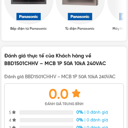
BBD1501CHHV – MCB 1P 50A 10kA 240VAC
Bếp điện từ Panasonic
Tủ điện Panasonic
Máy hút 
Liên hệ mua BBD1501CHHV – MCB 1P 50A 10kA
240VAC Chính hãng, Giá tốt, Uy tín
Đánh giá thực tế của Khách hàng về
Vui lòng liên hệ Vật Tư 365 theo các kênh bên dưới để được
BBD1501CHHV – MCB 1P 50A 10kA 240VAC
tư vấn mua sản phẩm BBD1501CHHV – MCB 1P 50A 10kA
240VAC chính hãng với giá tốt nhất nhé! Rất hân hạnh
Đánh giá BBD1501CHHV – MCB 1P 50A 10kA 240VAC
được phục vụ Quý khách.
0.0
ĐÁNH GIÁ TRUNG BÌNH
0%
| 0 đánh giá
5
0%
| 0 đánh giá
4
0%
| 0 đánh giá