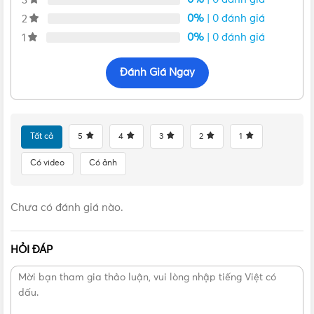
3
0%
| 0 đánh giá
2
0%
| 0 đánh giá
1
Đánh Giá Ngay
VẬT TƯ 365 - NHÀ PHÂN PHỐI THIẾT BỊ ĐIỆN NƯỚC
Tất cả
5
4
3
2
1
CHUYÊN NGHIỆP
Có video
Có ảnh
Hotline:
0912917977
Email:
cskh@vattu365.com
Chưa có đánh giá nào.
Website:
https://vattu365.com/
HỎI ĐÁP
Showroom:
13 đường số 7, P. An Lạc A, Q. Bình Tân,
TPHCM
(
Click xem đường
)
Vật Tư 365
là Nhà phân phối thiết bị điện nước dân
dụng và công nghiệp tại TP.HCM từ các thương hiệu uy