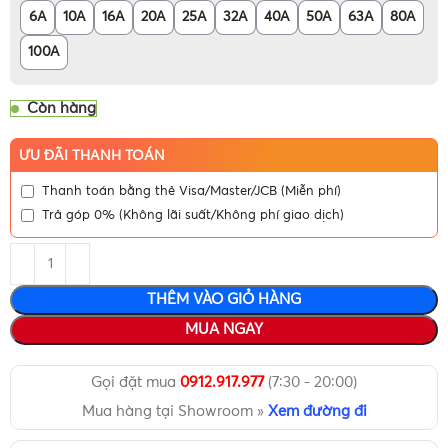
6A
10A
16A
20A
25A
32A
40A
50A
63A
80A
100A
Còn hàng
ƯU ĐÃI THANH TOÁN
Thanh toán bằng thẻ Visa/Master/JCB (Miễn phí)
Trả góp 0% (Không lãi suất/Không phí giao dịch)
THÊM VÀO GIỎ HÀNG
MUA NGAY
Gọi đặt mua
0912.917.977
(7:30 - 20:00)
Mua hàng tại Showroom »
Xem đường đi