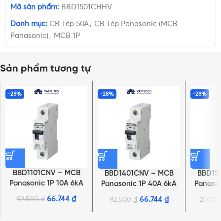
Mã sản phẩm:
BBD1501CHHV
Danh mục:
CB Tép 50A
,
CB Tép Panasonic (MCB
Panasonic)
,
MCB 1P
Sản phẩm tương tự
-28%
-28%
-28%
BBD1101CNV – MCB
BBD1401CNV – MCB
BBD15
Panasonic 1P 10A 6kA
Panasonic 1P 40A 6kA
Panason
240VAC
240VAC
66.744
₫
92.500
₫
66.744
₫
92.500
₫
217.0