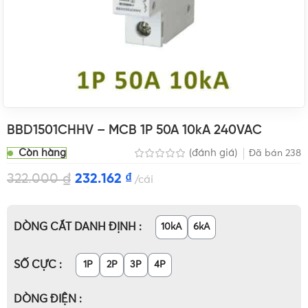
BBD1501CHHV – MCB 1P 50A 10kA 240VAC
Còn hàng
(đánh giá)
Đã bán
238
322.000
₫
232.162
₫
cái
DÒNG CẮT DANH ĐỊNH
10kA
6kA
SỐ CỰC
1P
2P
3P
4P
DÒNG ĐIỆN