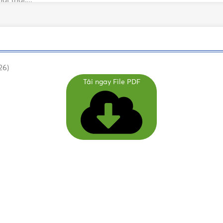
t thải,...
hiuTong
các dòng sản phẩm, có thể kể đến như:
26)
Tải ngay File PDF