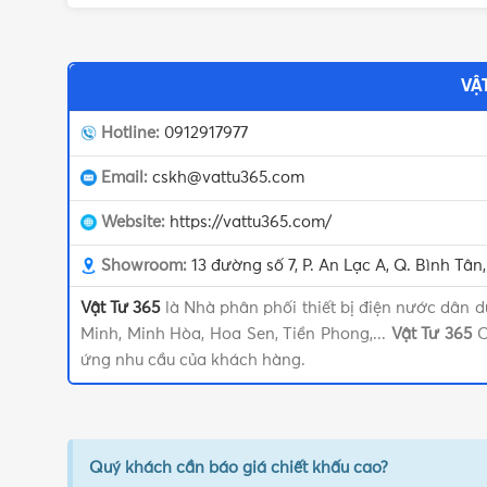
VẬ
Hotline:
0912917977
Email:
cskh@vattu365.com
Website:
https://vattu365.com/
Showroom:
13 đường số 7, P. An Lạc A, Q. Bình Tâ
Vật Tư 365
là Nhà phân phối thiết bị điện nước dân d
Minh, Minh Hòa, Hoa Sen, Tiền Phong,...
Vật Tư 365
C
ứng nhu cầu của khách hàng.
Quý khách cần báo giá chiết khấu cao?