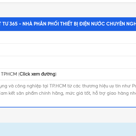
T TƯ 365 - NHÀ PHÂN PHỐI THIẾT BỊ ĐIỆN NƯỚC CHUYÊN NGH
n, TPHCM
(
Click xem đường
)
ụng và công nghiệp tại TP.HCM từ các thương hiệu uy tín như P
am kết sản phẩm chính hãng, mức giá tốt, hỗ trợ giao hàng nh