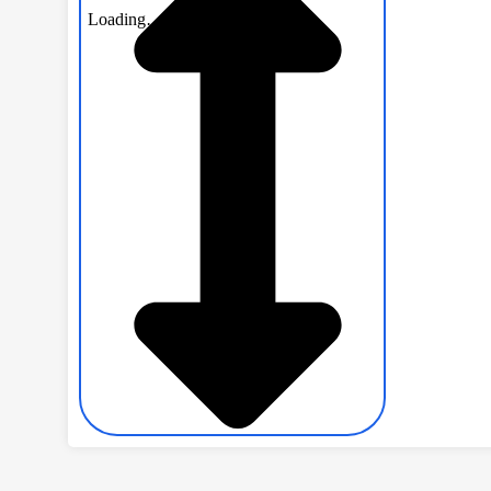
***
Lưu ý
: Nếu xem trên điện thoại di động vui lòng x