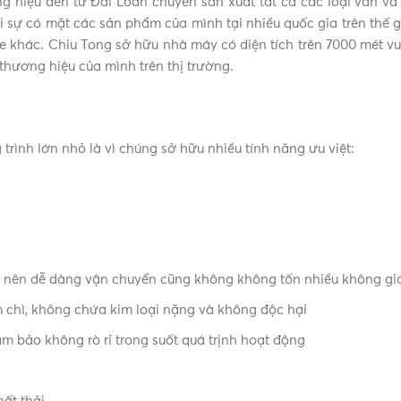
g hiệu đến từ Đài Loan chuyên sản xuất tất cả các loại van và
i sự có mặt các sản phẩm của mình tại nhiều quốc gia trên thế 
 khác. Chiu Tong sở hữu nhà máy có diện tích trên 7000 mét v
thương hiệu của mình trên thị trường.
rình lớn nhỏ là vì chúng sở hữu nhiều tính năng ưu việt:
hẹ nên dễ dàng vận chuyển cũng không không tốn nhiều không gi
 chì, không chứa kim loại nặng và không độc hại
ảm bảo không rò rỉ trong suốt quá trịnh hoạt động