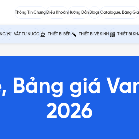
Thông Tin Chung
Điều Khoản
Hướng Dẫn
Blogs
Catalogue, Bảng Giá
ỰNG
VẬT TƯ NƯỚC
THIẾT BỊ BẾP
THIẾT BỊ VỆ SINH
THIẾT BỊ K
, Bảng giá Va
2026