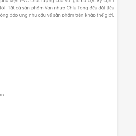
 phụ kiện PVC chất lượng cao với giá cả cực kỳ cạnh
giới. Tất cả sản phẩm Van nhựa Chiu Tong đều đặt tiêu
uông đáp ứng nhu cầu về sản phẩm trên khắp thế giới.
an