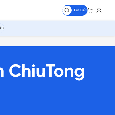
Tìm Kiếm
HÁC
n ChiuTong