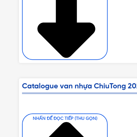
Catalogue van nhựa ChiuTong 20
NHẤN ĐỂ ĐỌC TIẾP (THU GỌN)