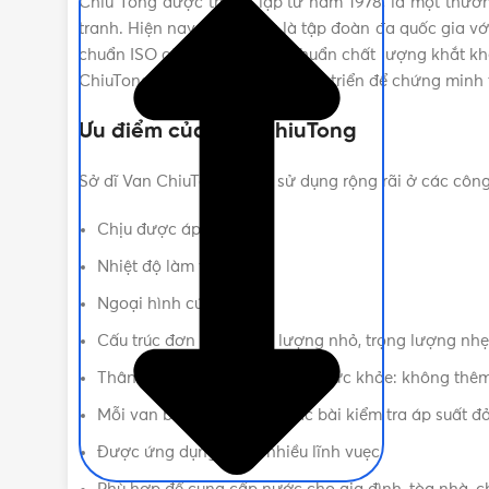
Chiu Tong được thành lập từ năm 1978, là một thươn
tranh. Hiện nay Chiu Tong là tập đoàn đa quốc gia vớ
chuẩn ISO cùng những tiêu chuẩn chất lượng khắt khe
ChiuTong vẫn đang tiếp tục phát triển để chứng minh 
Ưu điểm của Van ChiuTong
Sở dĩ Van ChiuTong được sử dụng rộng rãi ở các công t
Chịu được áp suất lớn
Nhiệt độ làm việc cao
Ngoại hình cứng cáp
Cấu trúc đơn giản, khối lượng nhỏ, trọng lượng n
Thân thiện với môi trường và sức khỏe: không thêm
Mỗi van bi đều vượt qua các bài kiểm tra áp suất đ
Được ứng dụng trong nhiều lĩnh vuẹc