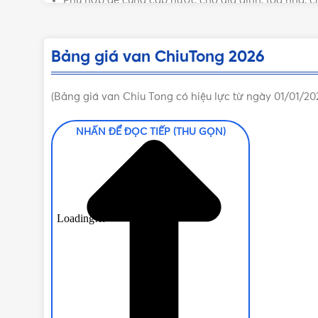
Phù hợp để cung cấp nước cho gia đình, tòa nhà, chấ
Các dòng sản phẩm của thương hiệu C
Bảng giá van ChiuTong 2026
Chiu Tong là một thương hiệu Van nhựa với đa dạng 
(Bảng giá van Chiu Tong có hiệu lực từ ngày 01/01/20
Van PVC tay đỏ không răng
Van PVC tay xanh không răng
NHẤN ĐỂ ĐỌC TIẾP (THU GỌN)
Van PVC tay đỏ có răng
Van PVC tay gạt nhựa xanh
Van PVC tay gạt Inox bi Inox
Van PVC tay gạt Inox bi nhựa ABS
Van bướm mặt bích PVC tay gạt
Van bi nhựa tay gạt
Van bướm mặt bích PVC tay quay