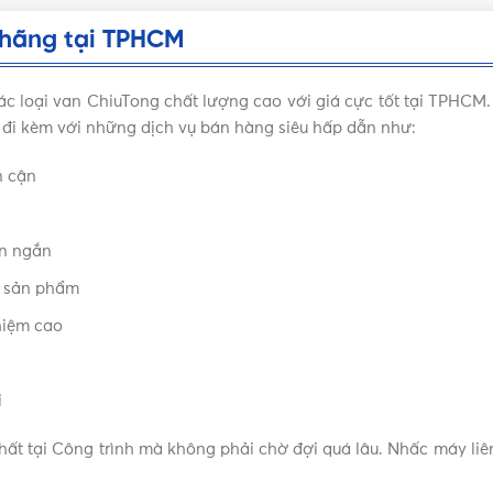
 hãng tại TPHCM
 các loại van ChiuTong chất lượng cao với giá cực tốt tại TPH
đi kèm với những dịch vụ bán hàng siêu hấp dẫn như:
n cận
an ngắn
về sản phẩm
nhiệm cao
i
ất tại Công trình mà không phải chờ đợi quá lâu. Nhấc máy liê