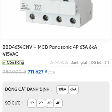
BBD4634CNV – MCB Panasonic 4P 63A 6kA
415VAC
Còn hàng
(đánh giá)
Đã bán
218
987.000
₫
711.627
₫
cái
DÒNG CẮT DANH ĐỊNH
10kA
6kA
SỐ CỰC
1P
2P
3P
4P