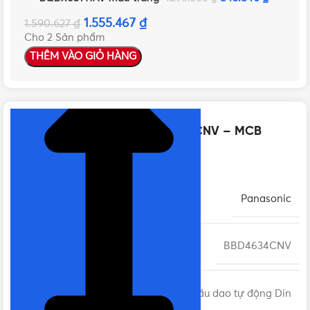
1.555.467
₫
1.590.627
₫
Cho 2 Sản phẩm
THÊM VÀO GIỎ HÀNG
NHẤN ĐỂ XEM TIẾP (THU GỌN)
Thông số kỹ thuật của BBD4634CNV – MCB
Panasonic 4P 63A 6kA 415VAC
THƯƠNG HIỆU
Panasonic
MÃ SẢN PHẨM
BBD4634CNV
DÒNG SẢN PHẨM
MCB cầu dao tự động Din