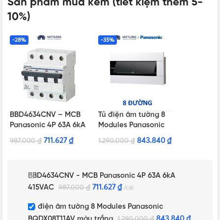
Sản phẩm mua kèm (tiết kiệm thêm 5-
10%)
-28%
-35%
BBD4634CNV – MCB
Tủ điện âm tường 8
Panasonic 4P 63A 6kA
Modules Panasonic
415VAC
BQDX08T11AV màu
711.627
₫
843.840
₫
987.000
₫
1.290.000
₫
trắng
BBD4634CNV - MCB Panasonic 4P 63A 6kA
415VAC
711.627
₫
987.000
₫
cái
Tủ điện âm tường 8 Modules Panasonic
BQDX08T11AV màu trắng
843.840
₫
1.290.000
₫