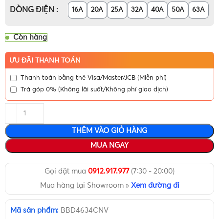
DÒNG ĐIỆN
16A
20A
25A
32A
40A
50A
63A
Còn hàng
ƯU ĐÃI THANH TOÁN
Thanh toán bằng thẻ Visa/Master/JCB (Miễn phí)
Trả góp 0% (Không lãi suất/Không phí giao dịch)
THÊM VÀO GIỎ HÀNG
MUA NGAY
Gọi đặt mua
0912.917.977
(7:30 - 20:00)
Mua hàng tại Showroom »
Xem đường đi
Mã sản phẩm:
BBD4634CNV