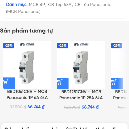
Danh mục:
MCB 4P
,
CB Tép 63A
,
CB Tép Panasonic
(MCB Panasonic)
Sản phẩm tương tự
-28%
-28%
-28%
BBD1061CNV – MCB
BBD1251CNV – MCB
BBD14
Panasonic 1P 6A 6kA
Panasonic 1P 25A 6kA
Panason
240VAC
240VAC
66.744
₫
92.500
₫
66.744
₫
92.500
₫
92.5