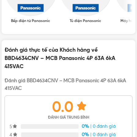
Aptomat Panasonic
,
Cầu dao Panasonic
,
CB
LOẠI
Panasonic
Bếp điện từ Panasonic
Tủ điện Panasonic
Máy hút 
Giá Aptomat Panasonic
,
Giá CB
BẢNG GIÁ
Panasonic
Đánh giá thực tế của Khách hàng về
BBD4634CNV – MCB Panasonic 4P 63A 6kA
CB Tép
,
CB Tép 63A
,
CB Tép Panasonic
,
LOẠI CB
415VAC
MCB
,
MCB 4P
,
MCB Panasonic
Đánh giá BBD4634CNV – MCB Panasonic 4P 63A 6kA
415VAC
0.0
Bản vẽ của cầu dao MCB Panasonic BBD4634CNV
ĐÁNH GIÁ TRUNG BÌNH
Đặc điểm nổi bật của cầu dao BBD4634CNV
0%
| 0 đánh giá
5
0%
| 0 đánh giá
4