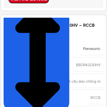
NHẤN ĐỂ XEM TIẾP (THU GỌN)
Thông số kỹ thuật của BBDR43230HV – RCCB
Panasonic 4P 32A 30mA
THƯƠNG HIỆU
Panasonic
MÃ SẢN PHẨM
BBDR43230HV
DÒNG SẢN PHẨM
RCCB cầu dao chống rò
LOẠI CẦU DAO
RCCB