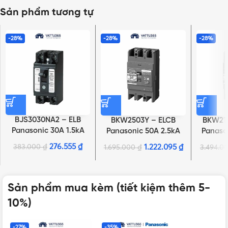
Sản phẩm tương tự
-28%
-28%
-28%
BJS3030NA2 – ELB
BKW2503Y – ELCB
BKW21
Panasonic 30A 1.5kA
Panasonic 50A 2.5kA
Panaso
30mA
30mA
276.555
₫
383.000
₫
1.222.095
₫
1.695.000
₫
3.494.0
Sản phẩm mua kèm (tiết kiệm thêm 5-
10%)
-27%
-35%