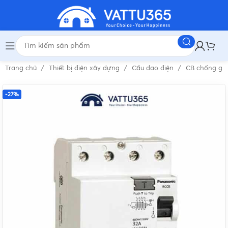
Trang chủ
Thiết bị điện xây dựng
Cầu dao điện
CB chống gi
-27%