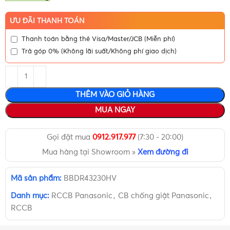
ƯU ĐÃI THANH TOÁN
Thanh toán bằng thẻ Visa/Master/JCB (Miễn phí)
Trả góp 0% (Không lãi suất/Không phí giao dịch)
THÊM VÀO GIỎ HÀNG
MUA NGAY
Gọi đặt mua
0912.917.977
(7:30 - 20:00)
Mua hàng tại Showroom »
Xem đường đi
Mã sản phẩm:
BBDR43230HV
Danh mục:
RCCB Panasonic
,
CB chống giật Panasonic
,
RCCB