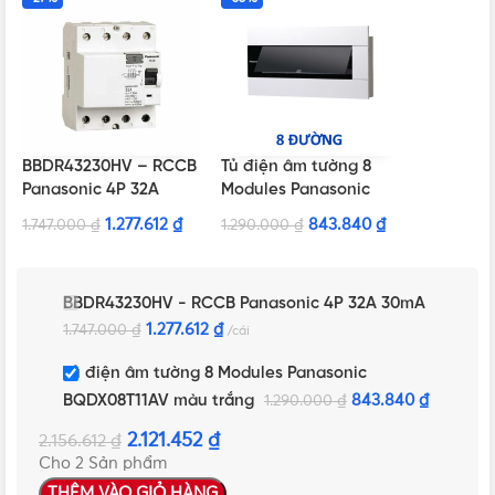
BBDR43230HV – RCCB
Tủ điện âm tường 8
Panasonic 4P 32A
Modules Panasonic
30mA
BQDX08T11AV màu
1.277.612
₫
843.840
₫
1.747.000
₫
1.290.000
₫
trắng
BBDR43230HV - RCCB Panasonic 4P 32A 30mA
1.277.612
₫
1.747.000
₫
cái
Tủ điện âm tường 8 Modules Panasonic
BQDX08T11AV màu trắng
843.840
₫
1.290.000
₫
2.121.452
₫
2.156.612
₫
Cho 2 Sản phẩm
THÊM VÀO GIỎ HÀNG