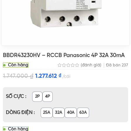
BBDR43230HV – RCCB Panasonic 4P 32A 30mA
Còn hàng
(đánh giá)
Đã bán
237
1.747.000
₫
1.277.612
₫
cái
SỐ CỰC
2P
4P
DÒNG ĐIỆN
25A
32A
40A
63A
Còn hàng