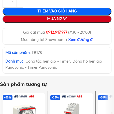
THÊM VÀO GIỎ HÀNG
MUA NGAY
Gọi đặt mua
0912.917.977
(7:30 - 20:00)
Mua hàng tại Showroom »
Xem đường đi
Mã sản phẩm:
TB178
Danh mục:
Công tắc hẹn giờ - Timer
,
Đồng hồ hẹn giờ
Panasonic - Timer Panasonic
Sản phẩm tương tự
-68%
-25%
-28%