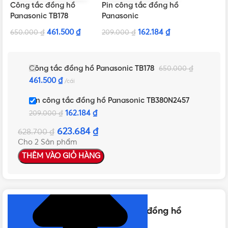
Công tắc đồng hồ
Pin công tắc đồng hồ
Panasonic TB178
Panasonic
TB380N2457
461.500
₫
162.184
₫
650.000
₫
209.000
₫
Công tắc đồng hồ Panasonic TB178
650.000
₫
461.500
₫
cái
Pin công tắc đồng hồ Panasonic TB380N2457
162.184
₫
209.000
₫
623.684
₫
628.700
₫
Cho 2 Sản phẩm
THÊM VÀO GIỎ HÀNG
NHẤN ĐỂ XEM TIẾP (THU GỌN)
Thông số kỹ thuật của Công tắc đồng hồ
Panasonic TB178