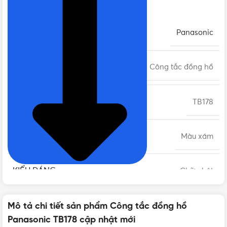
THƯƠNG HIỆU
Panasonic
DÒNG SẢN PHẨM
Công tắc đồng hồ
MÃ SẢN PHẨM
TB178
MÀU SẮC
Màu xám
KIỂU DÁNG
Chữ nhật
CHẤT LIỆU
Mô tả chi tiết sản phẩm Công tắc đồng hồ
Nhựa Urea Resin
Panasonic TB178 cập nhật mới