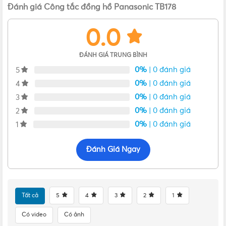
Đánh giá Công tắc đồng hồ Panasonic TB178
0.0
ĐÁNH GIÁ TRUNG BÌNH
0%
| 0 đánh giá
5
0%
| 0 đánh giá
4
0%
| 0 đánh giá
3
0%
| 0 đánh giá
2
0%
| 0 đánh giá
1
Đánh Giá Ngay
Bản vẽ của công tắc hẹn giờ Panasonic TB178
Tất cả
5
4
3
2
1
Có video
Có ảnh
Đặc điểm của công tắc hẹn giờ TB178