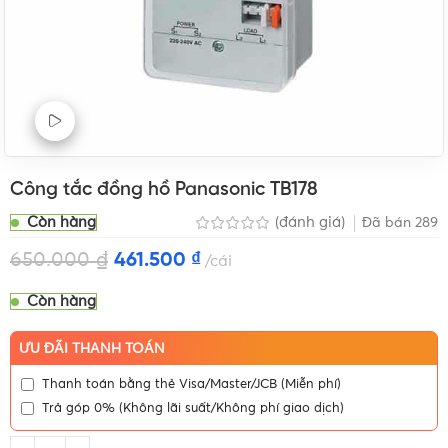
Xem Video sản phẩm
Công tắc đồng hồ Panasonic TB178
Còn hàng
(đánh giá)
Đã bán
289
650.000
₫
461.500
₫
cái
Còn hàng
ƯU ĐÃI THANH TOÁN
Thanh toán bằng thẻ Visa/Master/JCB (Miễn phí)
Trả góp 0% (Không lãi suất/Không phí giao dịch)