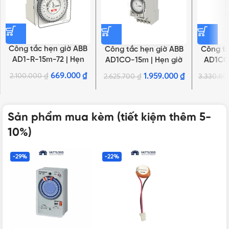
Công tắc hẹn giờ ABB
Công tắc hẹn giờ ABB
Công tắ
AD1-R-15m-72 | Hẹn
AD1CO-15m | Hẹn giờ
AD1CO
24H, 1 kênh CO, pin 100
24H, 1 kênh CO, gắn
giờ 24H,
669.000
₫
2.100.000
₫
1.959.000
₫
2.625.700
₫
3.330.8
giờ, gắn mặt tủ, analog
thanh DIN, loại analog
100 giờ,
Sản phẩm mua kèm (tiết kiệm thêm 5-
10%)
-29%
-22%