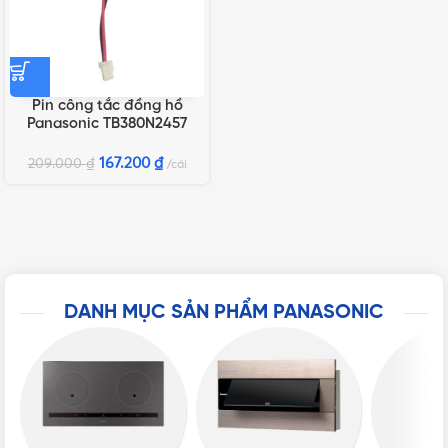
Pin công tắc đồng hồ
Panasonic TB380N2457
167.200
₫
209.000
₫
cái
DANH MỤC SẢN PHẨM PANASONIC