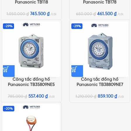
Panasonic TB118
Panasonic TB178
745.500
₫
461.500
₫
1.050.000
₫
650.000
₫
cái
cái
-29%
-29%
Công tắc đồng hồ
Công tắc đồng hồ
Panasonic TB35809NE5
Panasonic TB38809NE7
557.400
₫
859.100
₫
785.000
₫
1.210.000
₫
cái
cái
-20%