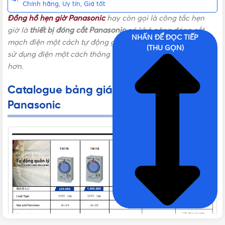
Chính hãng, Uy tín, Giá tốt
Đồng hồ hẹn giờ Panasonic
hay còn gọi là công tắc hẹn
giờ là
thiết bị đóng cắt Panasonic
có khả năng đóng cắt
NHẤN ĐỂ ĐỌC TIẾP
mạch điện một cách tự động giúp bạn quản lý các thiết bị
(THU GỌN)
sử dụng điện một cách thông minh hiệu quả và tiết kiệm
hơn.
Catalogue bảng giá Đồng hồ hẹn giờ
Panasonic