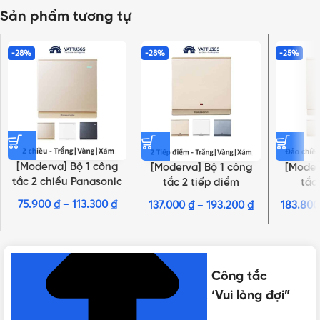
Sản phẩm tương tự
-28%
-28%
-25%
[Moderva] Bộ 1 công
[Moderva] Bộ 1 công
[Moder
tắc 2 chiều Panasonic
tắc 2 tiếp điểm
tắc
Trắng/Vàng/Xám
Panasonic
P
75.900
₫
–
113.300
₫
137.000
₫
–
193.200
₫
183.80
NHẤN ĐỂ XEM TIẾP (THU GỌN)
Trắng/Vàng/Xám
Trắn
Thông số kỹ thuật của [Moderva] Công tắc
“Không làm phiền”, “Dọn phòng”, ‘Vui lòng đợi”