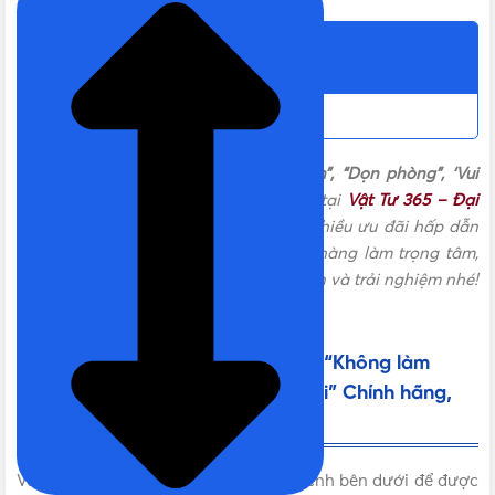
TIÊU CHUẨN
IEC 60669-1
Nội dung chính
BẢO HÀNH
12 tháng
[Moderva] Công tắc “Không làm phiền”, “Dọn phòng”, ‘Vui
XUẤT XỨ
P.R.C
lòng đợi”
được phân phối chính hãng tại
Vật Tư 365 – Đại
Lý Panasonic Cấp 1 tại Việt Nam
với nhiều ưu đãi hấp dẫn
cùng chính sách bán hàng lấy khách hàng làm trọng tâm,
ĐÓNG GÓI
10 cái/hộp, 50 cái/thùng
chắc chắn sẽ làm bạn hài lòng. Hãy đến và trải nghiệm nhé!
THƯƠNG HIỆU
Panasonic
Liên hệ mua [Moderva] Công tắc “Không làm
phiền”, “Dọn phòng”, ‘Vui lòng đợi” Chính hãng,
Giá tốt, Uy tín
Vui lòng liên hệ Vật Tư 365 theo các kênh bên dưới để được