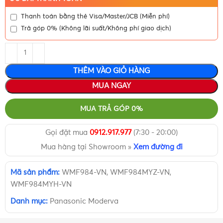
Thanh toán bằng thẻ Visa/Master/JCB (Miễn phí)
Trả góp 0% (Không lãi suất/Không phí giao dịch)
THÊM VÀO GIỎ HÀNG
MUA NGAY
MUA TRẢ GÓP 0%
Gọi đặt mua
0912.917.977
(7:30 - 20:00)
Mua hàng tại Showroom »
Xem đường đi
Mã sản phẩm:
WMF984-VN, WMF984MYZ-VN,
WMF984MYH-VN
Danh mục:
Panasonic Moderva