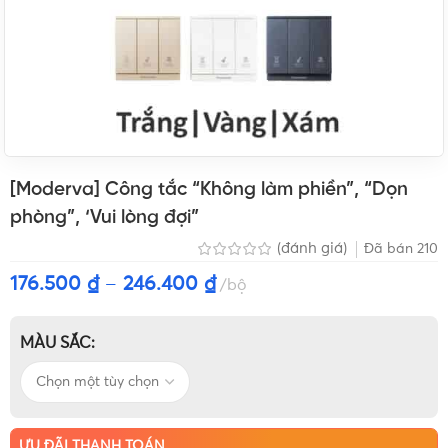
[Moderva] Công tắc “Không làm phiền”, “Dọn
phòng”, ‘Vui lòng đợi”
(đánh giá)
Đã bán
210
176.500
₫
–
246.400
₫
bộ
MÀU SẮC
ƯU ĐÃI THANH TOÁN