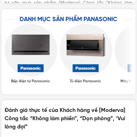
tư vấn mua sản phẩm [Moderva] Công tắc “Không làm
phiền”, “Dọn phòng”, ‘Vui lòng đợi” chính hãng với giá tốt
nhất nhé! Rất hân hạnh được phục vụ Quý khách.
DANH MỤC SẢN PHẨM PANASONIC
Bếp điện từ Panasonic
Tủ điện Panasonic
Máy hút 
Đánh giá thực tế của Khách hàng về [Moderva]
Công tắc “Không làm phiền”, “Dọn phòng”, ‘Vui
VẬT TƯ 365 - NHÀ PHÂN PHỐI THIẾT BỊ ĐIỆN NƯỚC
lòng đợi”
CHUYÊN NGHIỆP