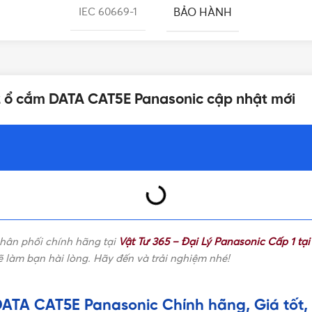
BẢO HÀNH
IEC 60669-1
ĐÓNG GÓI
P.R.C
 2 ổ cắm DATA CAT5E Panasonic cập nhật mới
Panasonic
ân phối chính hãng tại
Vật Tư 365 – Đại Lý Panasonic Cấp 1 tạ
 làm bạn hài lòng. Hãy đến và trải nghiệm nhé!
ATA CAT5E Panasonic Chính hãng, Giá tốt, 