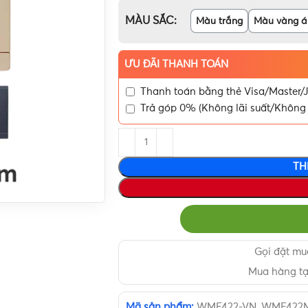
MÀU SẮC
Màu trắng
Màu vàng á
ƯU ĐÃI THANH TOÁN
Thanh toán bằng thẻ Visa/Master/J
Trả góp 0% (Không lãi suất/Không 
TH
Gọi đặt m
Mua hàng t
Mã sản phẩm:
WMF422-VN, WMF422