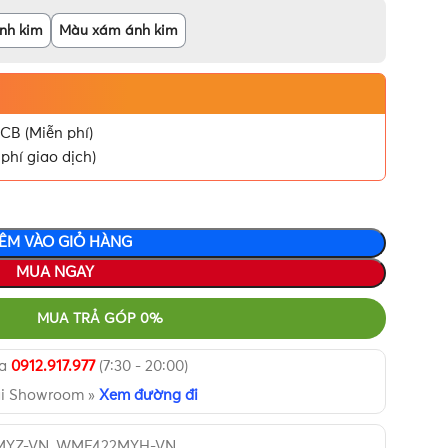
nh kim
Màu xám ánh kim
CB (Miễn phí)
phí giao dịch)
ÊM VÀO GIỎ HÀNG
MUA NGAY
MUA TRẢ GÓP 0%
ua
0912.917.977
(7:30 - 20:00)
ại Showroom »
Xem đường đi
MYZ-VN, WMF422MYH-VN