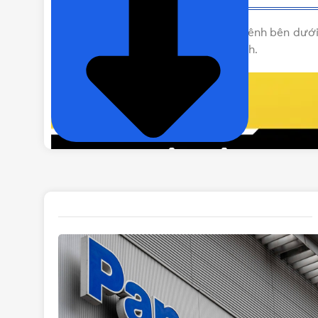
Vui lòng liên hệ Vật Tư 365 theo các kênh bên d
Rất hân hạnh được phục vụ Quý khách.