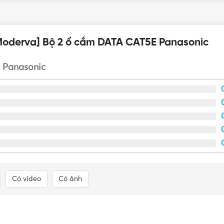
T TƯ 365 - NHÀ PHÂN PHỐI THIẾT BỊ ĐIỆN NƯỚC CHUYÊN NGH
Moderva] Bộ 2 ổ cắm DATA CAT5E Panasonic
 Panasonic
Tân, TPHCM
(
Click xem đường
)
 dụng và công nghiệp tại TP.HCM từ các thương hiệu uy tín nh
ư 365
Cam kết sản phẩm chính hãng, mức giá tốt, hỗ trợ giao 
Có video
Có ảnh