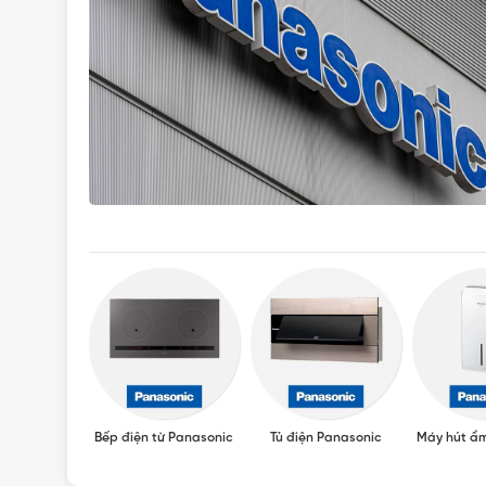
Panasonic
Bếp điện từ Panasonic
Tủ điện Panasonic
Máy hút ẩ