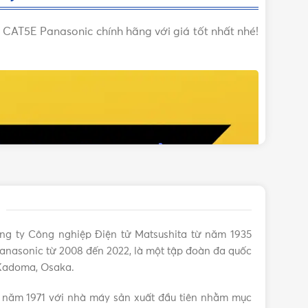
CAT5E Panasonic chính hãng với giá tốt nhất nhé!
ng ty Công nghiệp Điện tử Matsushita từ năm 1935
anasonic từ 2008 đến 2022, là một tập đoàn đa quốc
 Kadoma, Osaka.
 năm 1971 với nhà máy sản xuất đầu tiên nhằm mục