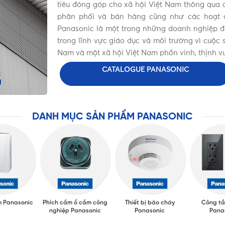
tiêu đóng góp cho xã hội Việt Nam thông qua c
phân phối và bán hàng cũng như các hoạt đ
Panasonic là một trong những doanh nghiệp đặc
trong lĩnh vực giáo dục và môi trường vì cuộ
Nam và một xã hội Việt Nam phồn vinh, thịnh v
CATALOGUE PANASONIC
DANH MỤC SẢN PHẨM PANASONIC
m Panasonic
Phích cắm ổ cắm công
Thiết bị báo cháy
Công tắ
nghiệp Panasonic
Panasonic
Pana