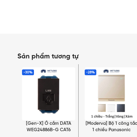
Sản phẩm tương tự
-30%
-28%
[Gen-X] Ổ cắm DATA
[Moderva] Bộ 1 công tắ
THÊM VÀO GIỎ HÀNG
LỰA CHỌN TÙY CHỌN
WEG24886B-G CAT6
1 chiều Panasonic
Trắng/Vàng/Xám