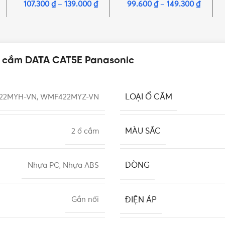
107.300
₫
–
139.000
₫
99.600
₫
–
149.300
₫
 ổ cắm DATA CAT5E Panasonic
LOẠI Ổ CẮM
22MYH-VN, WMF422MYZ-VN
MÀU SẮC
2 ổ cắm
DÒNG
Nhựa PC, Nhựa ABS
ĐIỆN ÁP
Gắn nổi