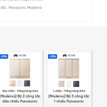
 đôi
,
Panasonic Moderva
-28%
-28%
-28%
[Moderva] Bộ 2 công tắc
[Moderva] Bộ 3 công tắc
[Mo
LỰA CHỌN TÙY CHỌN
LỰA CHỌN TÙY CHỌN
LỰA C
đảo chiều Panasonic
1 chiều Panasonic
“Kh
Trắng/Vàng/Xám
Trắng/Vàng/Xám
“Dọn