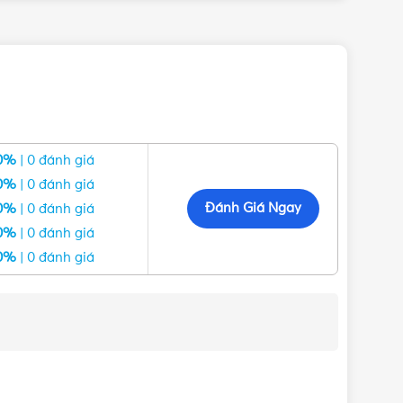
IỆP
0%
| 0 đánh giá
0%
| 0 đánh giá
Đánh Giá Ngay
0%
| 0 đánh giá
ư Panasonic, Nanoco, MPE, Schneider, Sino Vanlock,
0%
| 0 đánh giá
hàng nhanh ở các tỉnh đáp cùng nhiều chương trình
0%
| 0 đánh giá