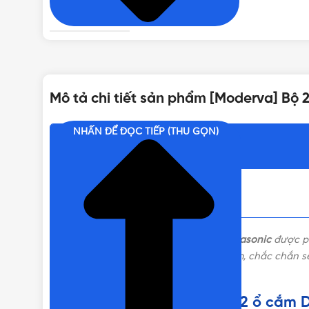
TIÊU CHUẨN
XUẤT XỨ
Mô tả chi tiết sản phẩm [Moderva] Bộ
THƯƠNG HIỆU
NHẤN ĐỂ ĐỌC TIẾP (THU GỌN)
Nội dung chính
[Moderva] Bộ 2 ổ cắm DATA CAT5E Panasonic
được ph
bán hàng lấy khách hàng làm trọng tâm, chắc chắn sẽ
Liên hệ mua [Moderva] Bộ 2 ổ cắm D