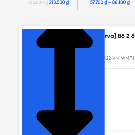
213.500
₫
57.700
₫
–
88.100
₫
305.000
₫
NHẤN ĐỂ XEM TIẾP (THU GỌN)
Thông số kỹ thuật của [Moderva] Bộ 2
MÃ SẢN PHẨM
WMF422-VN, WMF4
SỐ Ổ CẮM
CHẤT LIỆU
LẮP ĐẶT