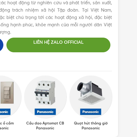
ác hoạt động từ nghiên cứu và phát triển, sản xuất,
ộng trách nhiệm xã hội Tập đoàn. Tại Việt Nam,
 biệt chú trọng tới các hoạt động xã hội, đặc biệt
c sống hạnh phúc, khỏe mạnh của mỗi người dân Việt
ượng.
LIÊN HỆ ZALO OFFICIAL
c ổ cắm
Cầu dao Aptomat CB
Quạt hút thông gió
Máy sấy ta
sonic
Panasonic
Panasonic