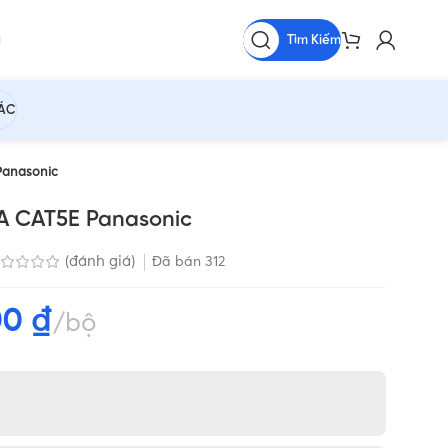
Tìm Kiếm
HÁC
Panasonic
A CAT5E Panasonic
(đánh giá)
Đã bán
312
00
₫
bộ