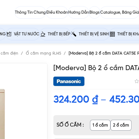
Thông Tin Chung
Điều Khoản
Hướng Dẫn
Blogs
Catalogue, Bảng Giá
ỰNG
VẬT TƯ NƯỚC
THIẾT BỊ BẾP
THIẾT BỊ VỆ SINH
THIẾT BỊ K
 cắm điện
Ổ cắm mạng RJ45
[Moderva] Bộ 2 ổ cắm DATA CAT5E 
[Moderva] Bộ 2 ổ cắm DAT
324.200
₫
–
452.3
SỐ Ổ CẮM
1 ổ cắm
2 ổ cắm