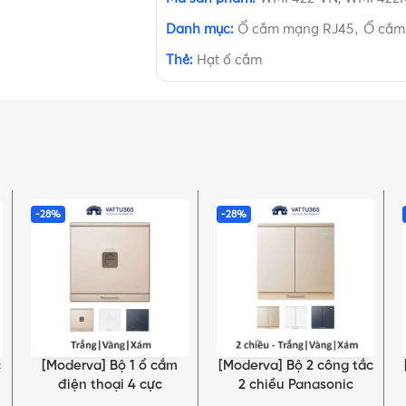
Danh mục:
Ổ cắm mạng RJ45
,
Ổ cắm
Thẻ:
Hạt ổ cắm
-28%
-28%
c
[Moderva] Bộ 1 ổ cắm
[Moderva] Bộ 2 công tắc
LỰA CHỌN TÙY CHỌN
LỰA CHỌN TÙY CHỌN
điện thoại 4 cực
2 chiều Panasonic
Panasonic
Trắng/Vàng/Xám