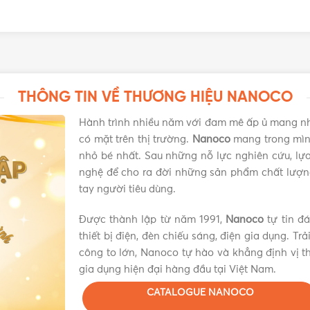
10
THÔNG TIN VỀ THƯƠNG HIỆU NANOCO
Hành trình nhiều năm với đam mê ấp ủ mang n
có mặt trên thị trường.
Nanoco
mang trong mình
nhỏ bé nhất. Sau những nỗ lực nghiên cứu, lựa 
nghệ để cho ra đời những sản phẩm chất lượn
tay người tiêu dùng.
Được thành lập từ năm 1991,
Nanoco
tự tin đ
thiết bị điện, đèn chiếu sáng, điện gia dụng. Tr
công to lớn, Nanoco tự hào và khẳng định vị th
gia dụng hiện đại hàng đầu tại Việt Nam.
CATALOGUE NANOCO