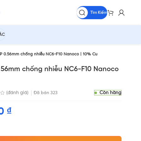
Tìm Kiếm
HÁC
P 0.56mm chống nhiễu NC6-F10 Nanoco | 10% Cu
.56mm chống nhiễu NC6-F10 Nanoco
Còn hàng
(đánh giá)
Đã bán
323
00
₫