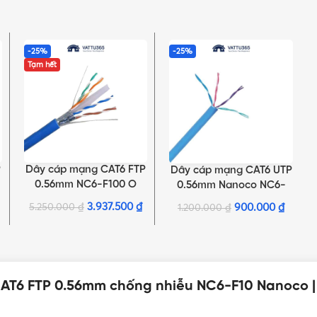
-25%
-25%
Tạm hết
P
Dây cáp mạng CAT6 FTP
ĐỌC TIẾP
Dây cáp mạng CAT6 UTP
THÊM VÀO GIỎ HÀNG
0.56mm NC6-F100 O
0.56mm Nanoco NC6-
Nanoco chống nhiễu |
U10 trắng
3.937.500
₫
5.250.000
₫
900.000
₫
1.200.000
₫
Có dầu
AT6 FTP 0.56mm chống nhiễu NC6-F10 Nanoco |