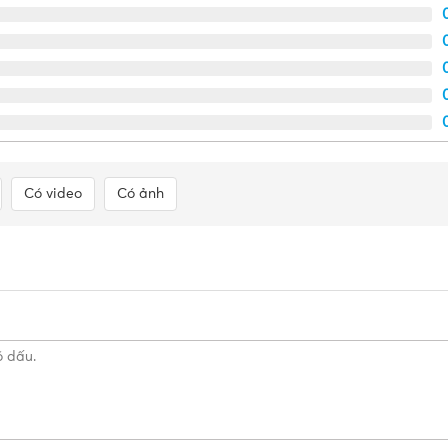
Có video
Có ảnh
u tạo của Dây cáp mạng CAT6 FTP chống nhiễu NC6-F10 Nano