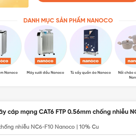
DANH MỤC SẢN PHẨM NANOCO
ẩm Nanoco
Máy sưởi dầu Nanoco
Tủ sấy quần áo Nanoco
Nồi chảo 
Nan
Dây cáp mạng CAT6 FTP 0.56mm chống nhiễu N
hống nhiễu NC6-F10 Nanoco | 10% Cu