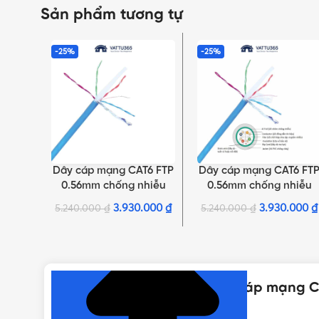
Sản phẩm tương tự
-25%
-25%
Dây cáp mạng CAT6 FTP
Dây cáp mạng CAT6 FT
THÊM VÀO GIỎ HÀNG
THÊM VÀO GIỎ HÀNG
0.56mm chống nhiễu
0.56mm chống nhiễu
NC6-F100 Nanoco | 100%
NC6-F100P Nanoco |
3.930.000
₫
3.930.000
₫
5.240.000
₫
5.240.000
₫
Cu
100% Cu
NHẤN ĐỂ XEM TIẾP (THU GỌN)
Thông số kỹ thuật của Dây cáp mạng C