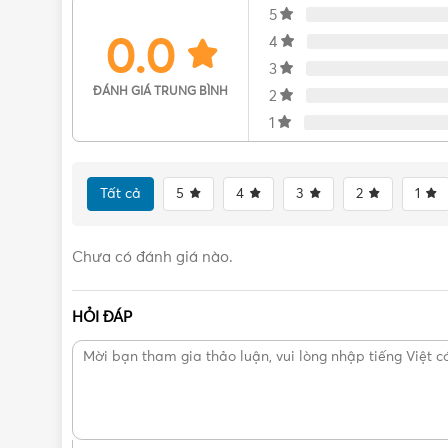
5
0.0
4
3
ĐÁNH GIÁ TRUNG BÌNH
2
1
Tất cả
5
4
3
2
1
Chưa có đánh giá nào.
HỎI ĐÁP
Cấ