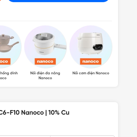
chống dính
Nồi điện đa năng
Nồi cơm điện Nanoco
Bình thủy 
oco
Nanoco
C6-F10 Nanoco | 10% Cu