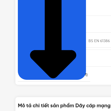
THƯƠNG HIỆU
MÃ SẢN PHẨM
TIÊU CHUẨN
BS EN 61386 
XUẤT XỨ
ĐƯỜNG KÍNH LỚP VỎ BẢO VỆ (MM)
VỎ PVC CHỐNG CHÁY (MM)
Mô tả chi tiết sản phẩm Dây cáp mạn