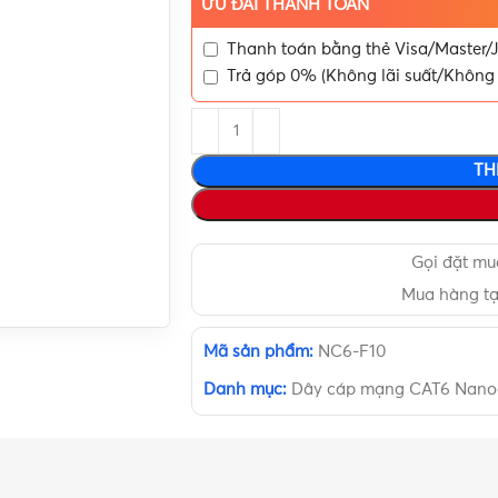
ƯU ĐÃI THANH TOÁN
Thanh toán bằng thẻ Visa/Master/J
Trả góp 0% (Không lãi suất/Không 
TH
Gọi đặt m
Mua hàng t
Mã sản phẩm:
NC6-F10
Danh mục:
Dây cáp mạng CAT6 Nano