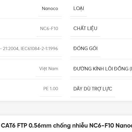
LOẠI
Nanoco
CHẤT LIỆU
NC6-F10
ĐÓNG GÓI
- 21:2004, IEC61084-2-1:1996
ĐƯỜNG KÍNH LÕI ĐỒNG 
Việt Nam
DÂY DÙ TRỢ LỰC
PE 1.00
PVC 6.6
g CAT6 FTP 0.56mm chống nhiễu NC6-F10 Nanoc