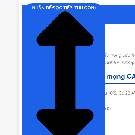
NHẤN ĐỂ ĐỌC TIẾP (THU GỌN)
Nội dung chính
Dây cáp mạng
là thiết bị không thể thiếu trong các
thương hiệu Nanoco được ưa chuộng nhất thị trường 
Thông số kỹ thuật của cáp mạng C
CAT6 FTP 0.51mm 4 Pairs chống nhiễu 10% Cu 23 
Đường kính lõi đồng (mm): 0.56 CCA
Đường kính lớp vỏ bảo vệ (mm): PE 1.00
Dây dù trợ lực: Có
Vỏ PVC chống cháy (mm): PVC 6.6
Chiều dài: 305m/cuộn