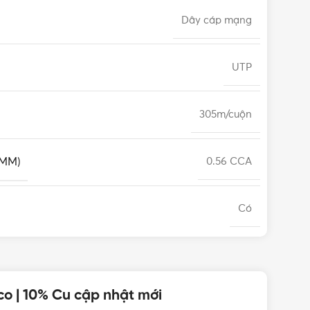
Dây cáp mạng
UTP
305m/cuộn
(MM)
0.56 CCA
Có
o | 10% Cu cập nhật mới