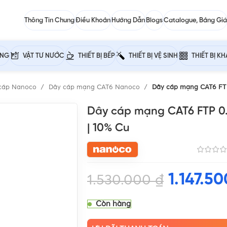
Thông Tin Chung
Điều Khoản
Hướng Dẫn
Blogs
Catalogue, Bảng Giá
ỰNG
VẬT TƯ NƯỚC
THIẾT BỊ BẾP
THIẾT BỊ VỆ SINH
THIẾT BỊ K
cáp Nanoco
Dây cáp mạng CAT6 Nanoco
Dây cáp mạng CAT6 FT
Dây cáp mạng CAT6 FTP 0
| 10% Cu
1.147.5
1.530.000
₫
Còn hàng