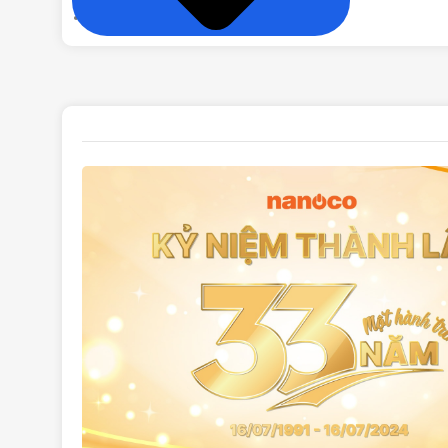
Màu sắc: Màu xanh/trắng
Cấu tạo dây mạng CAT6 FTP NC6-F