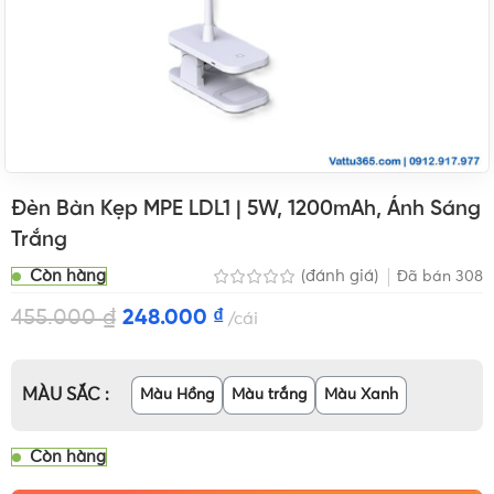
Đèn Bàn Kẹp MPE LDL1 | 5W, 1200mAh, Ánh Sáng
Trắng
Còn hàng
(đánh giá)
Đã bán
308
455.000
₫
248.000
₫
cái
MÀU SẮC
Màu Hồng
Màu trắng
Màu Xanh
Còn hàng