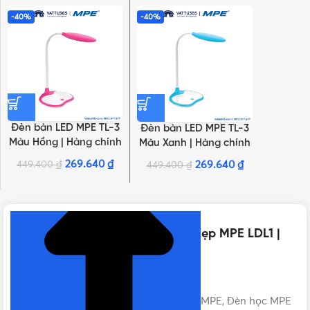
-40%
-40%
Đèn bàn LED MPE TL-3
Đèn bàn LED MPE TL-3
Màu Hồng | Hàng chính
Màu Xanh | Hàng chính
hãng
hãng
269.640
₫
449.400
₫
269.640
₫
449.400
₫
NHẤN ĐỂ XEM TIẾP (THU GỌN)
Thông số kỹ thuật của Đèn Bàn Kẹp MPE LDL1 |
5W, 1200mAh, Ánh Sáng Trắng
LOẠI
Đèn bàn MPE, Đèn học MPE