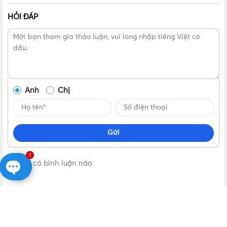
Nhờ sử dụng viên pin sạc có dụng lượng cao nên đèn LED kẹp
MPE LDL1 có thể sử dụng trong thời gian dài trước khi sạc pin lại
HỎI ĐÁP
Với tổng công suất 5W, trong đó đèn chiếm 3W, đèn MPE
LDL1 sở hữu độ sáng đáng kinh ngạc với nhiệt độ màu
6000K, tương đương với ánh sáng ban ngày, giúp làm sáng
tỏ mọi chi tiết và không gây mỏi mắt trong quá trình làm
việc hay học tập.
Anh
Chị
Xem thêm một số mẫu đèn bàn MPE
tại đây
Gửi
1
Không có bình luận nào
Open
chaty
VẬT TƯ 365
| NHÀ PHÂN PHỐI THIẾT BỊ ĐIỆN NƯỚC CHÍNH