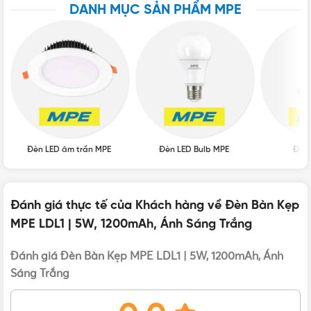
DANH MỤC SẢN PHẨM MPE
Đặc điểm nổi bật của Đèn bàn kẹp MPE LDL1
DUNG LƯỢNG PIN
1200mAh
Đèn được trang bị công nghệ tiên tiến với điện áp làm việc
THỜI GIAN SỬ DỤNG
5 giờ
5VDC và dòng điện làm việc 1A, giúp tiết kiệm năng lượng
mà vẫn mang lại hiệu suất ánh sáng ấn tượng.
THỜI GIAN SẠC ĐẦY PIN
2.5 giờ
Tham khảo thêm các loại đèn bàn khác tại:
Đèn LED âm trần MPE
Đèn LED Bulb MPE
Đèn
https://vattu365.com/den-ban/
BẢO HÀNH
6 tháng
Đánh giá thực tế của Khách hàng về Đèn Bàn Kẹp
THƯƠNG HIỆU
MPE
MPE LDL1 | 5W, 1200mAh, Ánh Sáng Trắng
Đánh giá Đèn Bàn Kẹp MPE LDL1 | 5W, 1200mAh, Ánh
MÀU SẮC
Màu trắng
Sáng Trắng