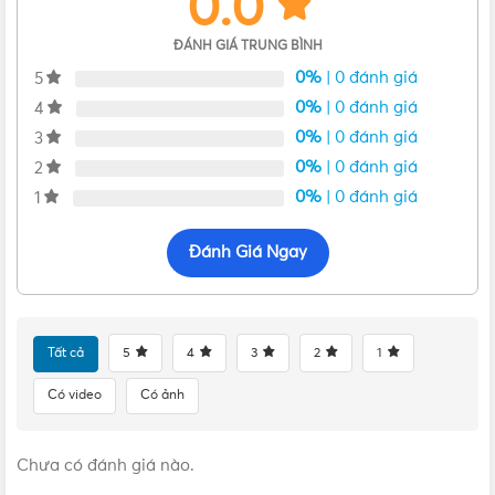
0.0
ĐÁNH GIÁ TRUNG BÌNH
0%
| 0 đánh giá
5
0%
| 0 đánh giá
4
Tăng giảm độ sáng của đèn kẹp đọc sách MPE LDL1 bằng cách
nhấn giữ phím cảm ứng
0%
| 0 đánh giá
3
0%
| 0 đánh giá
2
0%
| 0 đánh giá
1
Đánh Giá Ngay
Tất cả
5
4
3
2
1
Có video
Có ảnh
Chưa có đánh giá nào.