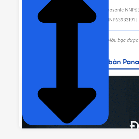
Đặc điểm nổi bật của Đèn bàn Panasonic NNP6
XUẤT XỨ
Liên hệ mua Đèn bàn Panasonic NNP63933191 | 1
TIÊU CHUẨN
Đèn bàn Panasonic
NNP63933191
17W, Màu bạc đượ
hàng nhanh chóng.
Đặc điểm nổi bật của Đèn bàn Pana