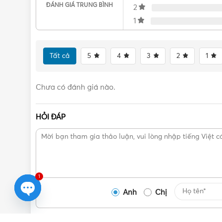
ĐÁNH GIÁ TRUNG BÌNH
2
1
Tất cả
5
4
3
2
1
Chưa có đánh giá nào.
HỎI ĐÁP
1
Anh
Chị
Open
chaty