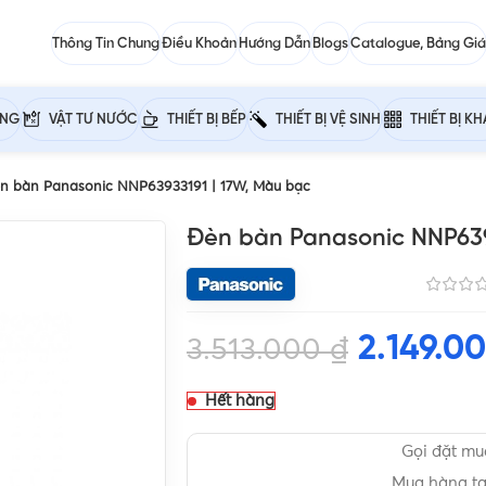
Thông Tin Chung
Điều Khoản
Hướng Dẫn
Blogs
Catalogue, Bảng Giá
ỰNG
VẬT TƯ NƯỚC
THIẾT BỊ BẾP
THIẾT BỊ VỆ SINH
THIẾT BỊ K
n bàn Panasonic NNP63933191 | 17W, Màu bạc
Đèn bàn Panasonic NNP639
2.149.0
3.513.000
₫
Hết hàng
Gọi đặt m
Mua hàng t