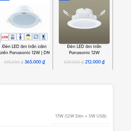
Đèn LED âm trần cảm
Đèn LED âm trần
Đ
LỰA CHỌN TÙY CHỌN
THÊM VÀO GIỎ HÀNG
THÊM 
biến Panasonic 12W | DN
Panasonic 12W
Pana
Series
NNNC7646188 tròn 3 màu
NNP
365.000
₫
212.000
₫
675.000
₫
530.000
₫
43
| DN Series
17W (12W Đèn + 5W USB)