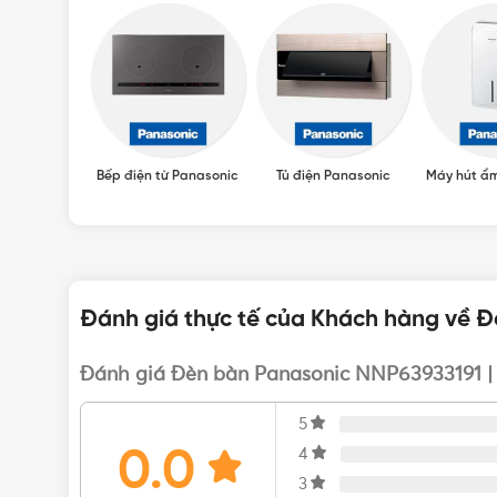
Panasonic
Bếp điện từ Panasonic
Tủ điện Panasonic
Máy hút ẩ
Đánh giá thực tế của Khách hàng về Đ
Đánh giá Đèn bàn Panasonic NNP63933191 |
5
0.0
4
3