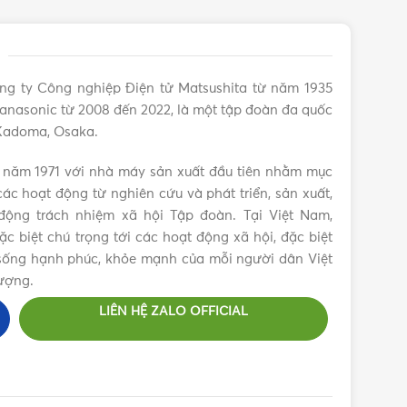
ng ty Công nghiệp Điện tử Matsushita từ năm 1935
anasonic từ 2008 đến 2022, là một tập đoàn đa quốc
 Kadoma, Osaka.
 năm 1971 với nhà máy sản xuất đầu tiên nhằm mục
ác hoạt động từ nghiên cứu và phát triển, sản xuất,
ộng trách nhiệm xã hội Tập đoàn. Tại Việt Nam,
 biệt chú trọng tới các hoạt động xã hội, đặc biệt
c sống hạnh phúc, khỏe mạnh của mỗi người dân Việt
ượng.
LIÊN HỆ ZALO OFFICIAL