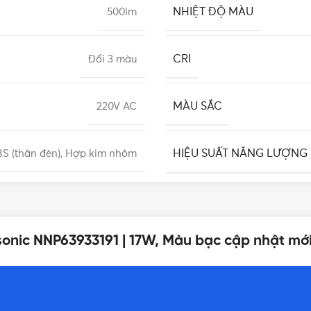
NHIỆT ĐỘ MÀU
500lm
CRI
Đổi 3 màu
MÀU SẮC
220V AC
HIỆU SUẤT NĂNG LƯỢNG
S (thân đèn), Hợp kim nhôm
LOẠI CÔNG TẮC
10-100%, 3 cấp độ
sonic NNP63933191 | 17W, Màu bạc cập nhật mớ
KHỐI LƯỢNG
RG0
TUỔI THỌ
L211 x W142 x H852 (mm)