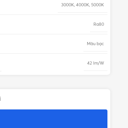
3000K, 4000K, 5000K
Ra80
Màu bạc
42 lm/W
Điều khiển cảm ứng
i
1.45kg
>20.000 giờ