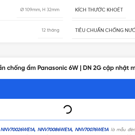
KÍCH THƯỚC KHOÉT
Ø 109mm, H 32mm
TIÊU CHUẨN CHỐNG NƯ
12 tháng
CRI
20.000 giờ
rần chống ẩm Panasonic 6W | DN 2G cập nhật m
CHẤT LIỆU
100°
HIỆU SUẤT QUANG THÔN
Tích hợp
Đèn âm trần
,
Đ
LOẠI
RG0
G NNV70026WE1A, NNV70086WE1A, NNV70076WE1A
là mẫu đèn