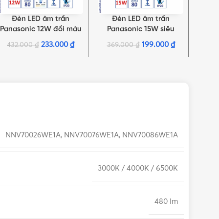
Đèn LED âm trần
Đèn LED âm trần
Đ
THÊM VÀO GIỎ HÀNG
LỰA CHỌN TÙY CHỌN
LỰA C
Panasonic 12W đổi màu
Panasonic 15W siêu
Pan
NNP73476 | Neo Slim
mỏng đơn sắc tròn | Neo
mỏng 
233.000
₫
199.000
₫
432.000
₫
369.000
₫
423
Series
Slim Series
NNV70026WE1A, NNV70076WE1A, NNV70086WE1A
3000K / 4000K / 6500K
480 lm