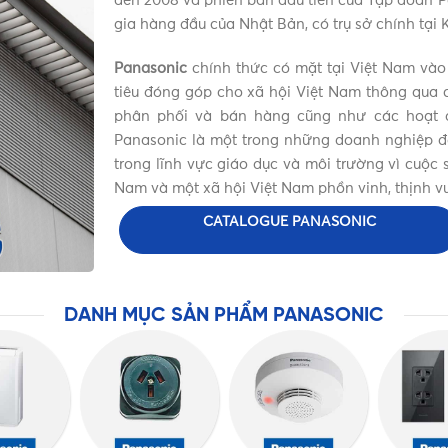
đến 2008 và phiên bản đầu tiên của Tập đoàn P
gia hàng đầu của Nhật Bản, có trụ sở chính tại
Panasonic
chính thức có mặt tại Việt Nam vào
tiêu đóng góp cho xã hội Việt Nam thông qua c
phân phối và bán hàng cũng như các hoạt đ
Panasonic là một trong những doanh nghiệp đặc
trong lĩnh vực giáo dục và môi trường vì cuộ
Nam và một xã hội Việt Nam phồn vinh, thịnh v
CATALOGUE PANASONIC
DANH MỤC SẢN PHẨM PANASONIC