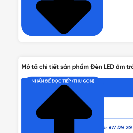
KÍCH THƯỚC
BẢO HÀNH
TUỔI THỌ
Mô tả chi tiết sản phẩm Đèn LED âm t
GÓC CHIẾU
NHẤN ĐỂ ĐỌC TIẾP (THU GỌN)
Nội dung chính
BỘ NGUỒN
LOẠI CHIP LED
Đèn LED âm trần chống ẩm Panasonic 6W DN 2