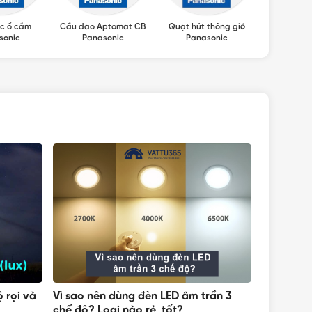
c ổ cắm
Cầu dao Aptomat CB
Quạt hút thông gió
Máy sấy ta
sonic
Panasonic
Panasonic
ộ rọi và
Vì sao nên dùng đèn LED âm trần 3
Đèn LED â
chế độ? Loại nào rẻ, tốt?
Panasonic