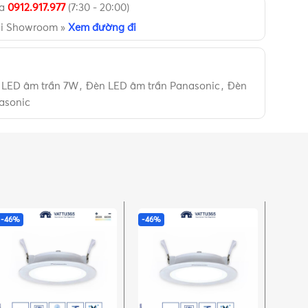
ua
0912.917.977
(7:30 - 20:00)
ại Showroom »
Xem đường đi
 LED âm trần 7W
,
Đèn LED âm trần Panasonic
,
Đèn
asonic
-46%
-46%
-46%