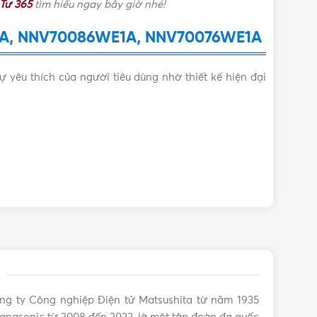
 Tư 365
tìm hiểu ngay bây giờ nhé!
Hình Tròn
E1A, NNV70086WE1A, NNV70076WE1A
6W
yêu thích của người tiêu dùng nhờ thiết kế hiện đại
ng ty Công nghiệp Điện tử Matsushita từ năm 1935