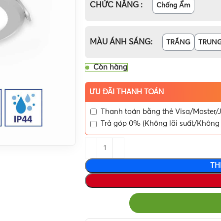
CHỨC NĂNG
Chống Ẩm
MÀU ÁNH SÁNG
TRẮNG
TRUNG
Còn hàng
ƯU ĐÃI THANH TOÁN
Thanh toán bằng thẻ Visa/Master/J
Trả góp 0% (Không lãi suất/Không 
TH