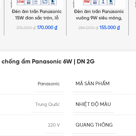
Đèn âm trần Panasonic
Đèn âm trần Panasonic
LỰA CHỌN TÙY CHỌN
THÊM VÀO GIỎ HÀNG
15W đơn sắc tròn, lỗ
vuông 9W siêu mỏng,
khoét Ø125mm | DN 2G
ánh sáng trung tính |
170.000
₫
155.000
₫
315.000
₫
286.000
₫
Series
NNP72250
n chống ẩm Panasonic 6W | DN 2G
MÃ SẢN PHẨM
Panasonic
NHIỆT ĐỘ MÀU
Trung Quốc
QUANG THÔNG
220 V