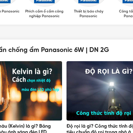
m Panasonic
Phích cắm ổ cắm công
Thiết bị báo cháy
Công tắ
nghiệp Panasonic
Panasonic
Pana
rần chống ẩm Panasonic 6W | DN 2G
àu (Kelvin) là gì? Bảng
Độ rọi là gì? Công thức tính đ
màu ánh sáng đèn LED
tiêu chuẩn độ rọi trong nhà ở