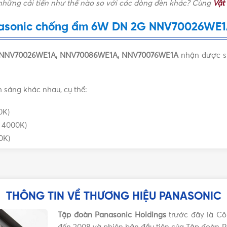
hững cải tiến như thế nào so với các dòng đèn khác? Cùng
Vật
onic
,
Đèn âm trần Panasonic
,
KIỂU DÁNG
,
Đèn LED âm trần Panasonic
anasonic chống ẩm 6W DN 2G NNV70026W
CÔNG SUẤT
Chống Ẩm
NNV70026WE1A, NNV70086WE1A, NNV70076WE1A
nhận được sự 
TRUNG TÍNH
,
VÀNG
, Đơn Sắc
 sáng khác nhau, cụ thể:
0K)
 4000K)
0K)
THÔNG TIN VỀ THƯƠNG HIỆU PANASONIC
Tập đoàn Panasonic Holdings
trước đây là Cô