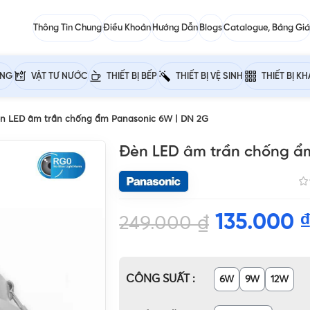
Thông Tin Chung
Điều Khoản
Hướng Dẫn
Blogs
Catalogue, Bảng Giá
ỰNG
VẬT TƯ NƯỚC
THIẾT BỊ BẾP
THIẾT BỊ VỆ SINH
THIẾT BỊ K
n LED âm trần chống ẩm Panasonic 6W | DN 2G
Đèn LED âm trần chống ẩ
135.000
249.000
₫
CÔNG SUẤT
6W
9W
12W