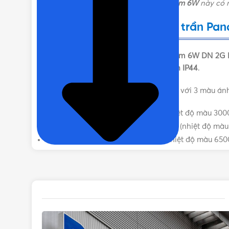
Panasonic. Mẫu
đèn downlight chống ẩm 6W
này có n
Bóng đèn LED âm trần Panas
LOẠI ĐÈN LED
Đèn Downlight Panasonic
Đặc điểm của đèn LED âm trần P
CHỨC NĂNG
Đèn LED downlight Panasonic
chống ẩm 6W DN 2G 
cùng khả năng
chống ẩm đạt tiêu chuẩn IP44
.
MÀU ÁNH SÁNG
TRẮNG
,
Sản phẩm hiện có 3 biến thể tương ứng với 3 màu ánh
NNV70026WE1A: Ánh sáng vàng (nhiệt độ màu 300
NNV70086WE1A: Ánh sáng trung tính (nhiệt độ màu
NNV70076WE1A: Ánh sáng trắng (nhiệt độ màu 650