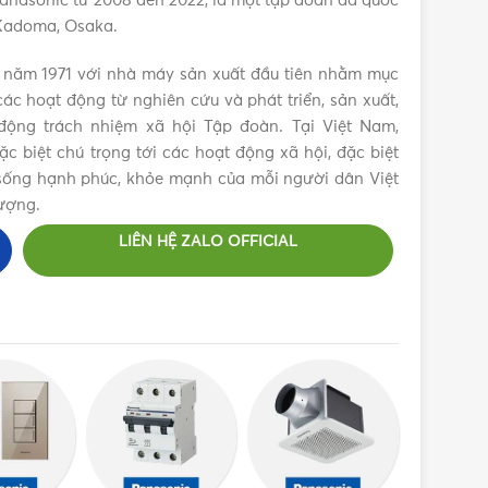
anasonic từ 2008 đến 2022, là một tập đoàn đa quốc
 Kadoma, Osaka.
 năm 1971 với nhà máy sản xuất đầu tiên nhằm mục
ác hoạt động từ nghiên cứu và phát triển, sản xuất,
ộng trách nhiệm xã hội Tập đoàn. Tại Việt Nam,
 biệt chú trọng tới các hoạt động xã hội, đặc biệt
c sống hạnh phúc, khỏe mạnh của mỗi người dân Việt
ượng.
LIÊN HỆ ZALO OFFICIAL