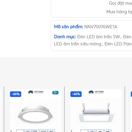
Gọi đặt m
Mua hàng t
Mã sản phẩm:
NNV70076WE1A
Danh mục:
Đèn LED âm trần 5W
,
Đèn
LED âm trần siêu mỏng
,
Đèn LED Pan
-46%
-46%