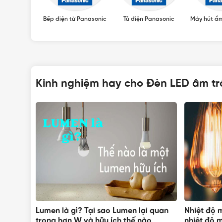
Panasonic
Bếp điện từ Panasonic
Tủ điện Panasonic
Máy hút ẩ
Kinh nghiệm hay cho Đèn LED âm t
h đo và
Lumen là gì? Tại sao Lumen lại quan
Nhiệt độ m
trọng hơn W và hữu ích thế nào
nhiệt độ 