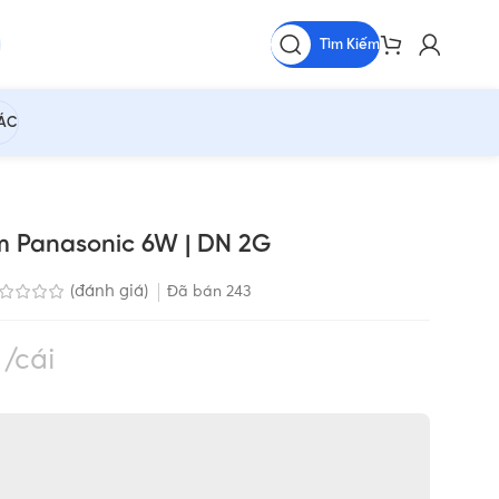
Tìm Kiếm
HÁC
m Panasonic 6W | DN 2G
(đánh giá)
Đã bán
243
₫
cái