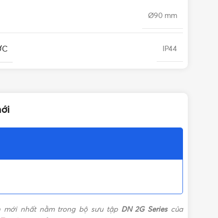
Ø90 mm
ỚC
IP44
80
ới
Nhựa BPT (Thân đèn), Nhựa PC (Mặt đèn)
G
80lm/W
èn Downlight
,
Đèn LED âm trần
,
Đèn LED Panasonic
,
Đèn Panasonic
 mới nhất nằm trong bộ sưu tập
DN 2G Series
của