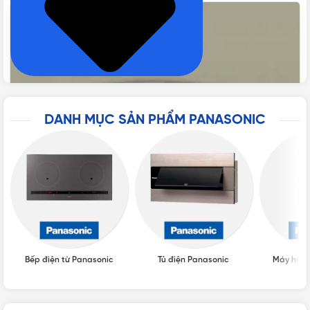
DANH MỤC SẢN PHẨM PANASONIC
Bếp điện từ Panasonic
Tủ điện Panasonic
Máy hút 
Đèn LED ốp trần 12W Panasonic HH-XQ140188/HH-XQ140288