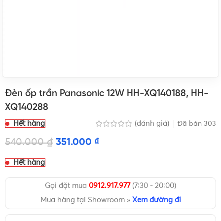
Đèn ốp trần Panasonic 12W HH-XQ140188, HH-
XQ140288
Hết hàng
(đánh giá)
Đã bán
303
540.000
₫
351.000
₫
Hết hàng
Gọi đặt mua
0912.917.977
(7:30 - 20:00)
Mua hàng tại Showroom »
Xem đường đi