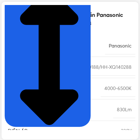
Thông số kỹ thuật của Đèn ốp trần Panasonic
12W HH-XQ140188, HH-XQ140288
THƯƠNG HIỆU
Panasonic
MÃ SẢN PHẨM
HH-XQ140188/HH-XQ140288
NHIỆT ĐỘ MÀU
4000-6500K
QUANG THÔNG
830Lm
ĐIỆN ÁP
220V