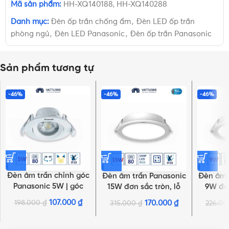
Mã sản phẩm:
HH-XQ140188, HH-XQ140288
Danh mục:
Đèn ốp trần chống ẩm
,
Đèn LED ốp trần
phòng ngủ
,
Đèn LED Panasonic
,
Đèn ốp trần Panasonic
Sản phẩm tương tự
-46%
-46%
-46%
Đèn âm trần chỉnh góc
Đèn âm trần Panasonic
Đèn âm 
Panasonic 5W | góc
15W đơn sắc tròn, lỗ
9W đơn
chiếu 60°, tròn
khoét Ø125mm | DN 2G
khoét 
107.000
₫
198.000
₫
170.000
₫
315.000
₫
226.0
NHẤN ĐỂ XEM TIẾP (THU GỌN)
Series