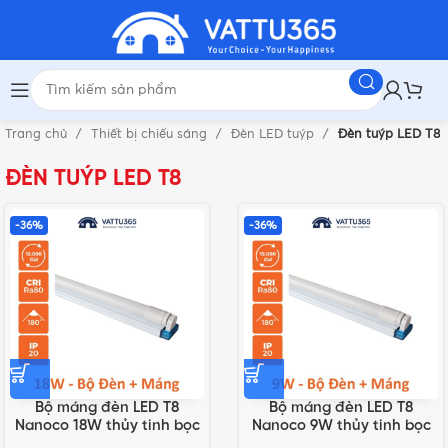
Trang chủ
Thiết bị chiếu sáng
Đèn LED tuýp
Đèn tuýp LED T8
ĐÈN TUÝP LED T8
-36%
-36%
Bộ máng đèn LED T8
Bộ máng đèn LED T8
Nanoco 18W thủy tinh bọc
Nanoco 9W thủy tinh bọc
nhựa | NT8F118N6,
nhựa | NT8F109N6,