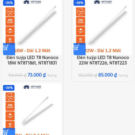
-36%
-36%
Đèn tuýp LED T8 Nanoco
Đèn tuýp LED T8 Nanoco
18W NT8T1861, NT8T1831
22W NT8T226, NT8T223
73.000
₫
85.000
₫
114.000
₫
132.000
₫
bóng
bóng
-36%