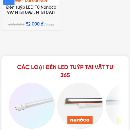
Đèn tuýp LED T8 Nanoco
9W NT8T0961, NT8T0931
52.000
₫
81.000
₫
bóng
CÁC LOẠI ĐÈN LED TUÝP TẠI VẬT TƯ
365