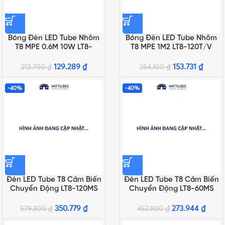
Bóng Đèn LED Tube Nhôm
Bóng Đèn LED Tube Nhôm
T8 MPE 0.6M 10W LT8-
T8 MPE 1M2 LT8-120T/V
60T/V
129.289
₫
153.731
₫
213.700
₫
254.100
₫
-40%
-40%
Đèn LED Tube T8 Cảm Biến
Đèn LED Tube T8 Cảm Biến
Chuyển Động LT8-120MS
Chuyển Động LT8-60MS
350.779
₫
273.944
₫
579.800
₫
452.800
₫