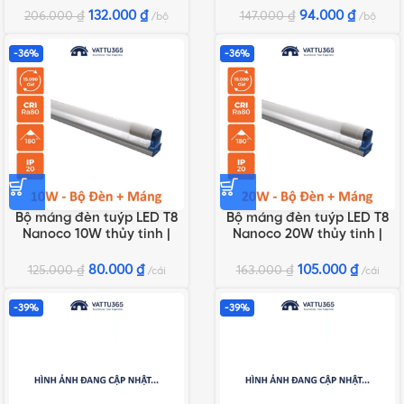
NT8F118N3
NT8F109N3
132.000
₫
94.000
₫
206.000
₫
147.000
₫
bộ
bộ
-36%
-36%
Bộ máng đèn tuýp LED T8
Bộ máng đèn tuýp LED T8
Nanoco 10W thủy tinh |
Nanoco 20W thủy tinh |
NT8F1106, NT8F1103
NT8F1206, NT8F1203
80.000
₫
105.000
₫
125.000
₫
163.000
₫
cái
cái
-39%
-39%