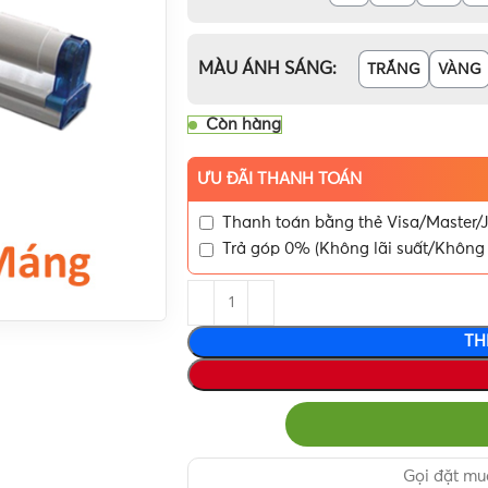
MÀU ÁNH SÁNG
TRẮNG
VÀNG
Còn hàng
ƯU ĐÃI THANH TOÁN
Thanh toán bằng thẻ Visa/Master/J
Trả góp 0% (Không lãi suất/Không 
TH
Gọi đặt m