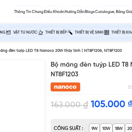
Thông Tin Chung
Điều Khoản
Hướng Dẫn
Blogs
Catalogue, Bảng Giá
ỰNG
VẬT TƯ NƯỚC
THIẾT BỊ BẾP
THIẾT BỊ VỆ SINH
THIẾT BỊ K
áng đèn tuýp LED T8 Nanoco 20W thủy tinh | NT8F1206, NT8F1203
Bộ máng đèn tuýp LED T8 N
NT8F1203
105.000
163.000
₫
CÔNG SUẤT
9W
10W
18W
2