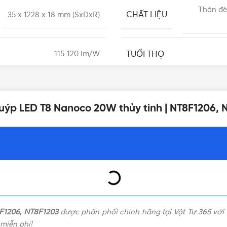
Thân đè
CHẤT LIỆU
35 x 1228 x 18 mm (SxDxR)
TUỔI THỌ
115-120 lm/W
GÓC CHIẾU
Ra80
uýp LED T8 Nanoco 20W thủy tinh | NT8F1206, 
TIÊU CHUẨN
IP20 (không chống nước)
F1206, NT8F1203
được phân phối chính hãng tại Vật Tư 365 với 
miễn phí!