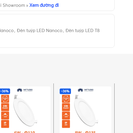
ại Showroom »
Xem đường đi
Nanoco
,
Đèn tuýp LED Nanoco
,
Đèn tuýp LED T8
-36%
-36%
-36%