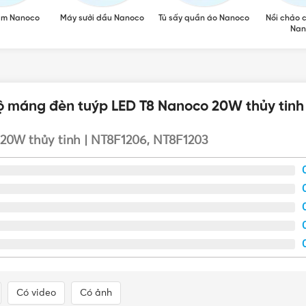
ẩm Nanoco
Máy sưởi dầu Nanoco
Tủ sấy quần áo Nanoco
Nồi chảo 
Nan
ộ máng đèn tuýp LED T8 Nanoco 20W thủy tinh 
20W thủy tinh | NT8F1206, NT8F1203
D T8 Nanoco 200W thủy tinh NT8F1206 (ánh sáng trắng), NT8F1
ng ứng với 2 mã sản phẩm sau:
Có video
Có ảnh