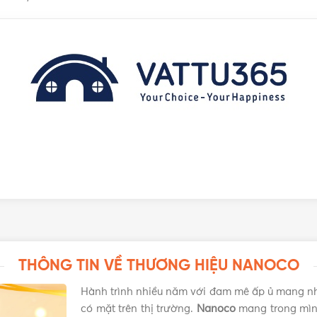
THÔNG TIN VỀ THƯƠNG HIỆU NANOCO
Hành trình nhiều năm với đam mê ấp ủ mang n
có mặt trên thị trường.
Nanoco
mang trong mình