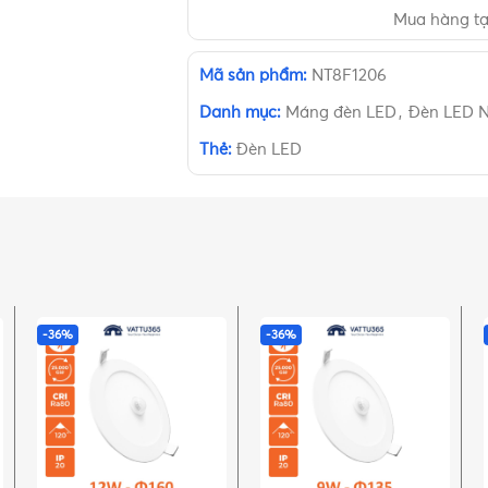
Mua hàng t
Mã sản phẩm:
NT8F1206
Danh mục:
Máng đèn LED
,
Đèn LED 
Thẻ:
Đèn LED
-36%
-36%