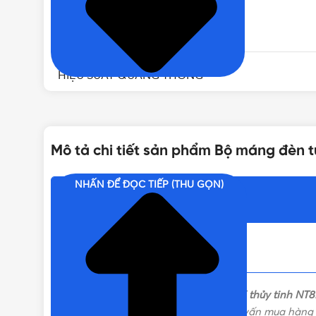
KÍCH THƯỚC
HIỆU SUẤT QUANG THÔNG
CHỈ SỐ HOÀN MÀU
Mô tả chi tiết sản phẩm Bộ máng đèn t
CẤP BẢO VỆ
NHẤN ĐỂ ĐỌC TIẾP (THU GỌN)
Nội dung chính
Bộ máng đèn tuýp LED T8 Nanoco 20W thủy tinh NT8
tôi theo các kênh bên dưới để được tư vấn mua hàng 