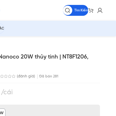
Tìm Kiếm
HÁC
anoco 20W thủy tinh | NT8F1206,
(đánh giá)
Đã bán
281
₫
cái
0W