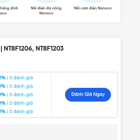
chống dính
Nồi điện đa năng
Nồi cơm điện Nanoco
Bình thủy 
oco
Nanoco
| NT8F1206, NT8F1203
0%
| 0 đánh giá
0%
| 0 đánh giá
Đánh Giá Ngay
0%
| 0 đánh giá
0%
| 0 đánh giá
203 (ánh sáng vàng)
0%
| 0 đánh giá