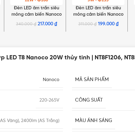
Đèn LED âm trần siêu
Đèn LED âm trần siêu
LỰA CHỌN TÙY CHỌN
LỰA CHỌN TÙY CHỌN
mỏng cảm biến Nanoco
mỏng cảm biến Nanoco
12W, đơn sắc | NSD126S,
9W, đơn sắc | NSD096S,
217.000
₫
199.000
₫
340.000
₫
311.000
₫
NSD123S
NSD093S
p LED T8 Nanoco 20W thủy tinh | NT8F1206, NT8
MÃ SẢN PHẨM
Nanoco
CÔNG SUẤT
220-265V
MÀU ÁNH SÁNG
(AS Vàng), 2400lm (AS Trắng)