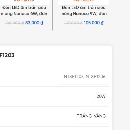
Đèn LED âm trần siêu
Đèn LED âm trần siêu
Đèn 
LỰA CHỌN TÙY CHỌN
LỰA CHỌN TÙY CHỌN
THÊM 
mỏng Nanoco 6W, đơn
mỏng Nanoco 9W, đơn
mỏng 
sắc | NSD0661, NSD0641,
sắc | NSD0961, NSD0941,
83.000
₫
105.000
₫
130.000
₫
165.000
₫
15
NSD0631
NSD0931
F1203
NT8F1203, NT8F1206
20W
TRẮNG
,
VÀNG