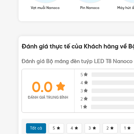
Vợt muỗi Nanoco
Pin Nanoco
Máy hút 
Đánh giá thực tế của Khách hàng về B
Đánh giá Bộ máng đèn tuýp LED T8 Nanoco 
5
0.0
4
3
ĐÁNH GIÁ TRUNG BÌNH
2
Bộ máng đèn tuýp LE
1
Sản phẩm có
2 biến thể
(2 màu ánh sáng đơn sắc) tươ
Tất cả
5
4
3
2
1
NT8F1206
: Ánh sáng trắng 6500K