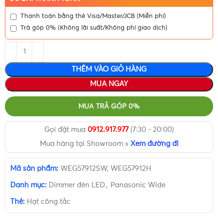
Thanh toán bằng thẻ Visa/Master/JCB (Miễn phí)
Trả góp 0% (Không lãi suất/Không phí giao dịch)
THÊM VÀO GIỎ HÀNG
MUA NGAY
MUA TRẢ GÓP 0%
Gọi đặt mua
0912.917.977
(7:30 - 20:00)
Mua hàng tại Showroom »
Xem đường đi
Mã sản phẩm:
WEG57912SW, WEG57912H
Danh mục:
Dimmer đèn LED
,
Panasonic Wide
Thẻ:
Hạt công tắc