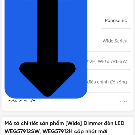
THƯƠNG HIỆU
Panasonic
DÒNG CÔNG TẮC - Ổ CẮM
Wide Series
MÃ SẢN PHẨM
WEG57912H, WEG57912SW
TÍNH NĂNG
Có chức năng điều chỉnh độ sáng
CÔNG SUẤT
50W
MÀU SẮC
Mô tả chi tiết sản phẩm [Wide] Dimmer đèn LED
Màu đen, Màu trắng
WEG57912SW, WEG57912H cập nhật mới