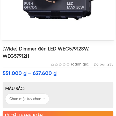
[Wide] Dimmer đèn LED WEG57912SW,
WEG57912H
(đánh giá)
Đã bán
235
551.000
₫
–
627.600
₫
MÀU SẮC
ƯU ĐÃI THANH TOÁN