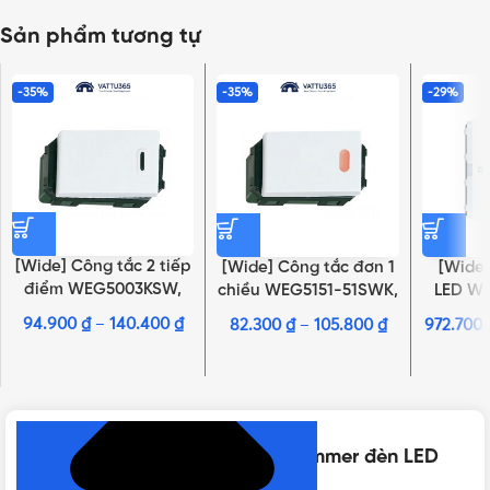
Sản phẩm tương tự
-35%
-35%
-29%
[Wide] Công tắc 2 tiếp
[Wide] Công tắc đơn 1
[Wide
điểm WEG5003KSW,
chiều WEG5151-51SWK,
LED W
WEG5003KH
WEG51517SW,
VN, WE
94.900
₫
–
140.400
₫
82.300
₫
–
105.800
₫
972.700
WEG5151-51KH,
NHẤN ĐỂ XEM TIẾP (THU GỌN)
WEG51517H
Thông số kỹ thuật của [Wide] Dimmer đèn LED
WEG57912SW, WEG57912H