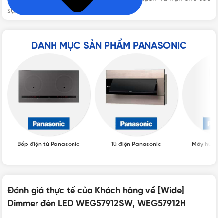
sự cố tối ưu nhất.
CHUẨN LẮP ĐẶT
Chuẩn BS
DANH MỤC SẢN PHẨM PANASONIC
BẢO HÀNH
12 tháng
XUẤT XỨ
Trung Quốc
ĐÓNG GÓI
10 cái/hộp, 20 cái/thùng
Bếp điện từ Panasonic
Tủ điện Panasonic
Máy hút 
Đánh giá thực tế của Khách hàng về [Wide]
Dimmer đèn LED WEG57912SW, WEG57912H