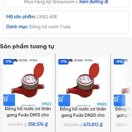
Mua hàng tại Showroom »
Xem đường đi
Mã sản phẩm:
LXSG-40E
Danh mục:
Đồng hồ nước Fuda
Sản phẩm tương tự
-17%
-17%
-18%
Đồng hồ nước cơ thân
Đồng hồ nước cơ thân
Đồng hồ
gang Fuda DN15 cho
gang Fuda DN20 cho
gang F
nước nóng | Chính
nước nóng | Chính
nước 
558.576
₫
670.100
₫
673.812
₫
813.800
₫
2.599.7
hãng
hãng