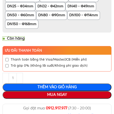
DN25 - Φ34mm
DN32 - Φ42mm
DN40 - Φ49mm
DN50 - Φ60mm
DN80 - Φ90mm
DN100 - Φ114mm
DN150 - Φ168mm
Còn hàng
ƯU ĐÃI THANH TOÁN
Thanh toán bằng thẻ Visa/Master/JCB (Miễn phí)
Trả góp 0% (Không lãi suất/Không phí giao dịch)
THÊM VÀO GIỎ HÀNG
MUA NGAY
Gọi đặt mua
0912.917.977
(7:30 - 20:00)