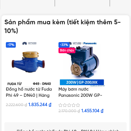
Sản phẩm mua kèm (tiết kiệm thêm 5-
10%)
-17%
-33%
Bán chạy
Đồng hồ nước từ Fuda
Máy bơm nước
Phi 49 – DN40 | Hàng
Panasonic 200W GP-
chính hãng
200JXK-SV5 | Dây
1.835.244
₫
2.222.600
₫
điện 12.5cm
1.455.104
₫
2.170.000
₫