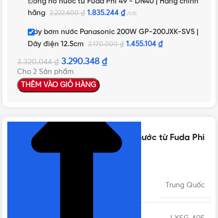
Đồng hồ nước từ Fuda Phi 49 - DN40 | Hàng chính
hãng
1.835.244
₫
2.222.600
₫
cái
Máy bơm nước Panasonic 200W GP-200JXK-SV5 |
Dây điện 12.5cm
1.455.104
₫
2.170.000
₫
3.290.348
₫
3.320.044
₫
Cho 2 Sản phẩm
THÊM VÀO GIỎ HÀNG
NHẤN ĐỂ XEM TIẾP (THU GỌN)
Thông số kỹ thuật của Đồng hồ nước từ Fuda Phi
49 – DN40 | Hàng chính hãng
XUẤT XỨ
Trung Quốc