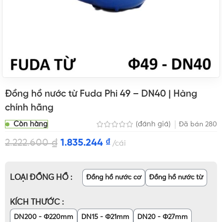
Đồng hồ nước từ Fuda Phi 49 – DN40 | Hàng
chính hãng
Còn hàng
(đánh giá)
Đã bán
280
2.222.600
₫
1.835.244
₫
cái
LOẠI ĐỒNG HỒ
Đồng hồ nước cơ
Đồng hồ nước từ
KÍCH THƯỚC
DN200 - Φ220mm
DN15 - Φ21mm
DN20 - Φ27mm