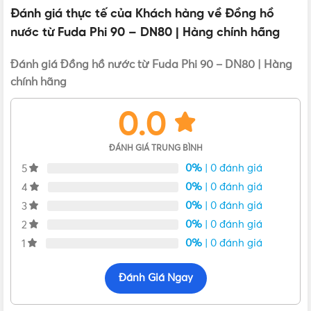
Đánh giá thực tế của Khách hàng về Đồng hồ
nước từ Fuda Phi 90 – DN80 | Hàng chính hãng
Đánh giá Đồng hồ nước từ Fuda Phi 90 – DN80 | Hàng
chính hãng
Đồng hồ nước từ Fuda phi 90 – DN80
0.0
Đồng hồ đo nước Fuda phi 90 có mã LXSG-80E được nhập
ĐÁNH GIÁ TRUNG BÌNH
khẩu nguyên chiếc sử dụng chuyên biệt cho nước lạnh.
0%
| 0 đánh giá
5
Thiết bị được làm từ vật liệu gang cao cấp, thiết kế nhỏ gọn
0%
| 0 đánh giá
4
dễ lắp đặt mà không tốn nhiều diện tích.
0%
| 0 đánh giá
3
0%
| 0 đánh giá
2
0%
| 0 đánh giá
1
Đánh Giá Ngay