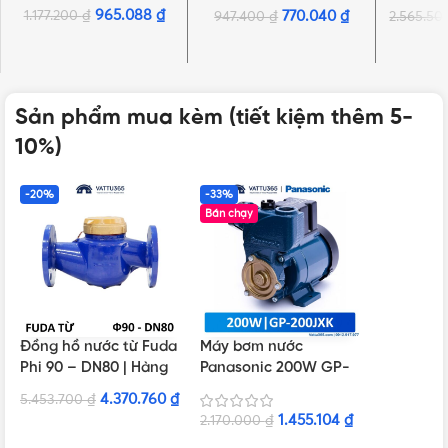
nước nóng | Chính
chính hãng
ch
965.088
₫
1.177.200
₫
770.040
₫
947.400
₫
2.565.5
hãng
Sản phẩm mua kèm (tiết kiệm thêm 5-
10%)
-20%
-33%
Bán chạy
Đồng hồ nước từ Fuda
Máy bơm nước
Phi 90 – DN80 | Hàng
Panasonic 200W GP-
chính hãng
200JXK-SV5 | Dây
4.370.760
₫
5.453.700
₫
điện 12.5cm
1.455.104
₫
2.170.000
₫