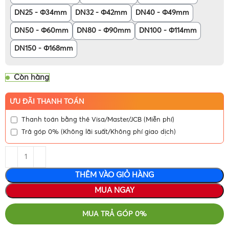
DN25 - Φ34mm
DN32 - Φ42mm
DN40 - Φ49mm
DN50 - Φ60mm
DN80 - Φ90mm
DN100 - Φ114mm
DN150 - Φ168mm
Còn hàng
ƯU ĐÃI THANH TOÁN
Thanh toán bằng thẻ Visa/Master/JCB (Miễn phí)
Trả góp 0% (Không lãi suất/Không phí giao dịch)
THÊM VÀO GIỎ HÀNG
MUA NGAY
MUA TRẢ GÓP 0%