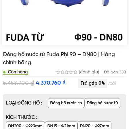
Đồng hồ nước từ Fuda Phi 90 – DN80 | Hàng
chính hãng
Còn hàng
(đánh giá)
Đã bán
333
5.453.700
₫
4.370.760
₫
cái
LOẠI ĐỒNG HỒ
Đồng hồ nước cơ
Đồng hồ nước từ
KÍCH THƯỚC
DN200 - Φ220mm
DN15 - Φ21mm
DN20 - Φ27mm