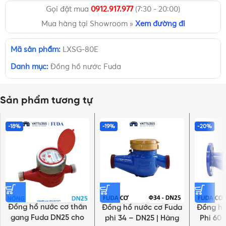
Gọi đặt mua
0912.917.977
(7:30 - 20:00)
Mua hàng tại Showroom »
Xem đường đi
Mã sản phẩm:
LXSG-80E
Danh mục:
Đồng hồ nước Fuda
Sản phẩm tương tự
-18%
-19%
-20%
Đồng hồ nước cơ thân
Đồng hồ nước cơ Fuda
Đồng hồ
gang Fuda DN25 cho
phi 34 – DN25 | Hàng
Phi 60 