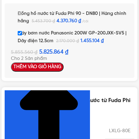
Đồng hồ nước từ Fuda Phi 90 - DN80 | Hàng chính
hãng
4.370.760
₫
5.453.700
₫
cái
Máy bơm nước Panasonic 200W GP-200JXK-SV5 |
Dây điện 12.5cm
1.455.104
₫
2.170.000
₫
5.825.864
₫
5.855.560
₫
Cho 2 Sản phẩm
THÊM VÀO GIỎ HÀNG
NHẤN ĐỂ XEM TIẾP (THU GỌN)
Thông số kỹ thuật của Đồng hồ nước từ Fuda Phi
90 – DN80 | Hàng chính hãng
MÃ SẢN PHẨM
LXLG-80E