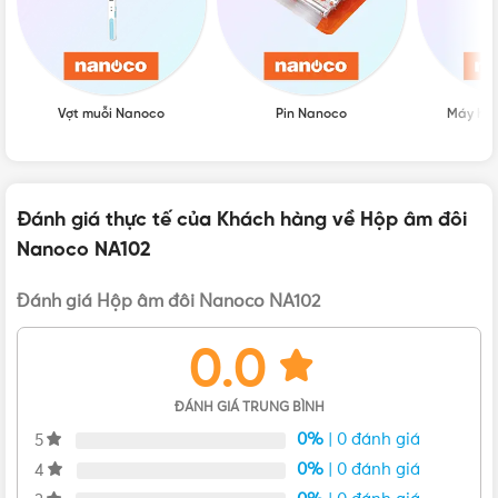
Vợt muỗi Nanoco
Pin Nanoco
Máy hú
Ngoại hình của Hộp âm đôi Nanoco NA102
Thông số kỹ thuật của Hộp âm đôi Nanoco NA102
Đánh giá thực tế của Khách hàng về Hộp âm đôi
Hộp âm đôi
Nanoco NA102
Tên tiếng anh: Wiring box – 2 gang
Kích thước: 109x103x44mm
Đánh giá Hộp âm đôi Nanoco NA102
Đóng gói: 60 cái/thùng
0.0
Đặc điểm của Hộp âm đôi Nanoco NA102
ĐÁNH GIÁ TRUNG BÌNH
0%
| 0 đánh giá
5
0%
| 0 đánh giá
4