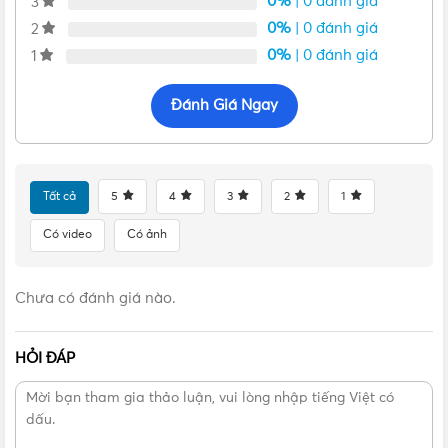
0%
| 0 đánh giá
3
0%
| 0 đánh giá
2
0%
| 0 đánh giá
1
Đánh Giá Ngay
Tất cả
5
4
3
2
1
Có video
Có ảnh
Chưa có đánh giá nào.
HỎI ĐÁP
Mặt bên trong của Hộp âm đôi Nanoco NA102
Hộp âm đôi Nanoco NBD9802
có kích thước nhỏ gọn.
Được sản xuất trên dây chuyền công nghệ hiện đại nhập