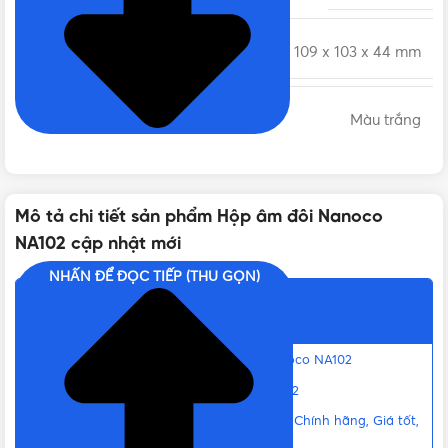
KÍCH THƯỚC
109 x 103 x 44 mm
MÀU SẮC
Màu trắng
CHẤT LIỆU
Nhựa cao cấp, Nhựa Urea Resin
Mô tả chi tiết sản phẩm Hộp âm đôi Nanoco
NA102 cập nhật mới
TIÊU CHUẨN
IEC 60669-1, IEC60884-1
NHẤN ĐỂ ĐỌC TIẾP (THU GỌN)
Nội dung chính
ĐÓNG GÓI
1 cái/hộp, 100 cái/thùng
Thông số kỹ thuật của Hộp âm đôi Nanoco NA102
XUẤT XỨ
Việt Nam
Đặc điểm của Hộp âm đôi Nanoco NA102
Liên hệ mua Hộp âm đôi Nanoco NA102 Chính hãng, Giá tốt,
Uy tín