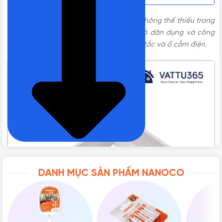
Hộp âm đôi Nanoco NA102
là thiết bị không thể thiếu trong
hệ thống điện của các công trình kể cả dân dụng và công
nghiệp. Được dùng để đi dây cho công tắc và ổ cắm điện.
DANH MỤC SẢN PHẨM NANOCO