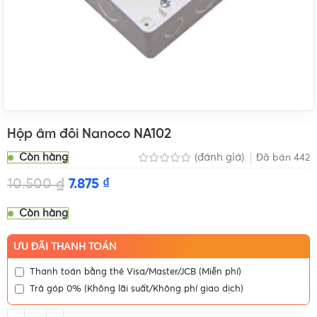
Hộp âm đôi Nanoco NA102
Còn hàng
(đánh giá)
Đã bán
442
10.500
₫
7.875
₫
Còn hàng
ƯU ĐÃI THANH TOÁN
Thanh toán bằng thẻ Visa/Master/JCB (Miễn phí)
Trả góp 0% (Không lãi suất/Không phí giao dịch)