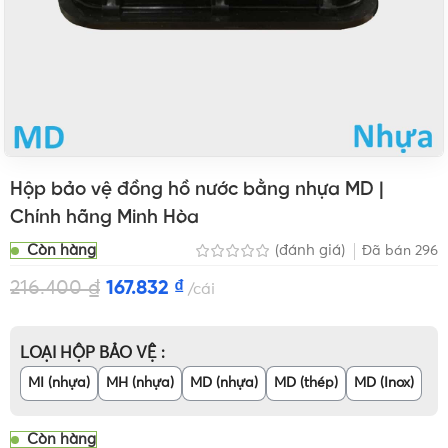
Hộp bảo vệ đồng hồ nước bằng nhựa MD |
Chính hãng Minh Hòa
Còn hàng
(đánh giá)
Đã bán
296
216.400
₫
167.832
₫
cái
LOẠI HỘP BẢO VỆ
MI (nhựa)
MH (nhựa)
MD (nhựa)
MD (thép)
MD (Inox)
Còn hàng