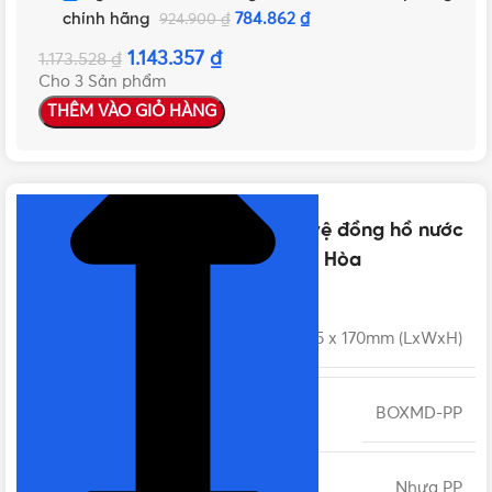
chính hãng
784.862
₫
924.900
₫
1.143.357
₫
1.173.528
₫
Cho 3 Sản phẩm
THÊM VÀO GIỎ HÀNG
NHẤN ĐỂ XEM TIẾP (THU GỌN)
Thông số kỹ thuật của Hộp bảo vệ đồng hồ nước
bằng nhựa MD | Chính hãng Minh Hòa
KÍCH THƯỚC
370 x 225 x 170mm (LxWxH)
MÃ SẢN PHẨM
BOXMD-PP
CHẤT LIỆU THÂN
Nhựa PP