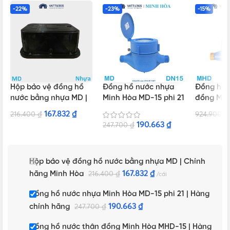
-22%
-23%
-15%
Hộp bảo vệ đồng hồ
Đồng hồ nước nhựa
Đồng hồ 
nước bằng nhựa MD |
Minh Hòa MD-15 phi 21
đồng Min
Chính hãng Minh Hòa
| Hàng chính hãng
15 | Hàng
167.832
₫
216.400
₫
924.900
₫
190.663
₫
247.700
₫
Hộp bảo vệ đồng hồ nước bằng nhựa MD | Chính
hãng Minh Hòa
167.832
₫
216.400
₫
cái
Đồng hồ nước nhựa Minh Hòa MD-15 phi 21 | Hàng
chính hãng
190.663
₫
247.700
₫
Đồng hồ nước thân đồng Minh Hòa MHD-15 | Hàng