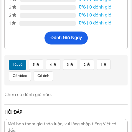
0%
| 0 đánh giá
3
0%
| 0 đánh giá
2
0%
| 0 đánh giá
1
Đánh Giá Ngay
Tất cả
5
4
3
2
1
Có video
Có ảnh
VẬT TƯ 365 - NHÀ PHÂN PHỐI THIẾT BỊ ĐIỆN NƯỚC
Chưa có đánh giá nào.
CHUYÊN NGHIỆP
Hotline:
0912917977
HỎI ĐÁP
Email:
cskh@vattu365.com