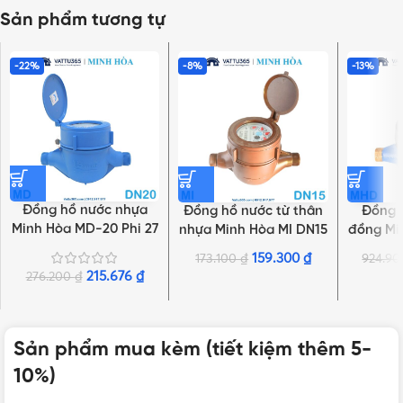
Sản phẩm tương tự
-22%
-8%
-13%
Đồng hồ nước nhựa
Đồng hồ nước từ thân
Đồng 
Minh Hòa MD-20 Phi 27
nhựa Minh Hòa MI DN15
đồng Mi
| Hàng chính hãng
| Chính hãng
| Hàn
159.300
₫
173.100
₫
924.9
215.676
₫
276.200
₫
Sản phẩm mua kèm (tiết kiệm thêm 5-
10%)