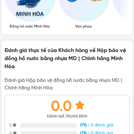
Đồng hồ nước Minh Hòa
Van phao
Vò
Hộp bảo vệ đồng hồ nước bằng nhựa MD Series
Đánh giá thực tế của Khách hàng về Hộp bảo vệ
đồng hồ nước bằng nhựa MD | Chính hãng Minh
Hòa
Liên hệ mua Hộp bảo vệ đồng hồ nước bằng nhựa
MD | Chính hãng Minh Hòa Chính hãng, Giá tốt,
Đánh giá Hộp bảo vệ đồng hồ nước bằng nhựa MD |
Uy tín
Chính hãng Minh Hòa
Vui lòng liên hệ Vật Tư 365 theo các kênh bên dưới để được
0.0
tư vấn mua sản phẩm Hộp bảo vệ đồng hồ nước bằng
nhựa MD | Chính hãng Minh Hòa chính hãng với giá tốt
ĐÁNH GIÁ TRUNG BÌNH
nhất nhé! Rất hân hạnh được phục vụ Quý khách.
0%
| 0 đánh giá
5
0%
| 0 đánh giá
4