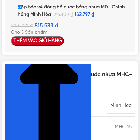
Hộp bảo vệ đồng hồ nước bằng nhựa MD | Chính
hãng Minh Hòa
162.797
₫
216.400
₫
815.533
₫
829.332
₫
Cho 3 Sản phẩm
THÊM VÀO GIỎ HÀNG
NHẤN ĐỂ XEM TIẾP (THU GỌN)
Thông số kỹ thuật của Đồng hồ nước nhựa MHC-
15 phi 21 | Chính hãng Minh Hòa
THƯƠNG HIỆU
Minh Hòa
MÃ SẢN PHẨM
MHC-15