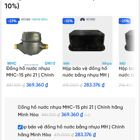
10%)
-23%
-32%
-25%
Đồng hồ nước nhựa
Hộp bảo vệ đồng hồ
Hộp bảo 
MHC-15 phi 21 | Chính
nước bằng nhựa MH |
nước bằn
hãng Minh Hòa
Chính hãng Minh Hòa
Chính hã
369.360
₫
283.376
₫
481.100
₫
415.000
₫
216.400
₫
Đồng hồ nước nhựa MHC-15 phi 21 | Chính hãng
Minh Hòa
369.360
₫
481.100
₫
cái
Hộp bảo vệ đồng hồ nước bằng nhựa MH | Chính
hãng Minh Hòa
283.376
₫
415.000
₫