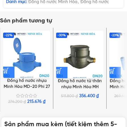
Danh mục:
Đồng hồ nước Minh Hòa
,
Đồng hồ nước
Sản phẩm tương tự
-22%
-30%
-23%
Đồng hồ nước nhựa
Đồng hồ nước từ thân
Đồng hồ
Minh Hòa MD-20 Phi 27
nhựa Minh Hòa MH
Minh Hò
| Hàng chính hãng
DN20 | Chính hãng
Ch
356.400
₫
511.800
₫
269.6
215.676
₫
276.200
₫
Sản phẩm mua kèm (tiết kiệm thêm 5-