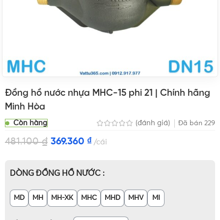
Đồng hồ nước nhựa MHC-15 phi 21 | Chính hãng
Minh Hòa
Còn hàng
(đánh giá)
Đã bán
229
481.100
₫
369.360
₫
cái
DÒNG ĐỒNG HỒ NƯỚC
MD
MH
MH-XK
MHC
MHD
MHV
MI