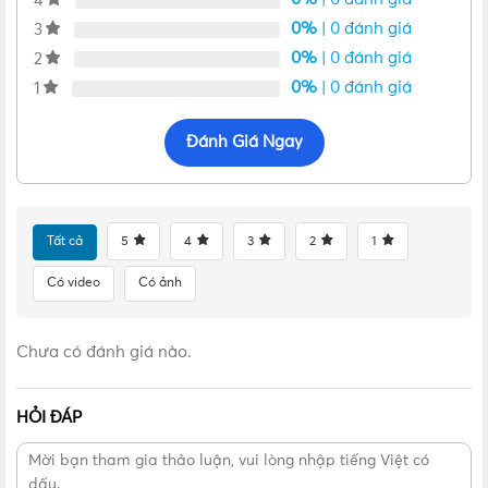
4
0%
| 0 đánh giá
3
0%
| 0 đánh giá
2
0%
| 0 đánh giá
1
Đánh Giá Ngay
Mặt đồng hồ MHC-15 hiện đại, rõ ràng
Tất cả
5
4
3
2
1
Tuy đồng hồ được làm bằng nhựa hoàn toàn nhưng để cho
an toàn hơn thì các hai đầu răng nước vào và nước ra
Có video
Có ảnh
được làm bằng thau dày vừa là điểm kết nối nguồn nước
an toàn, vừa tạo sự cứng cáp vừa tạo sự vững chãi giúp
Chưa có đánh giá nào.
đồng hồ chịu được áp suất làm việc lên đến 16bar.
HỎI ĐÁP