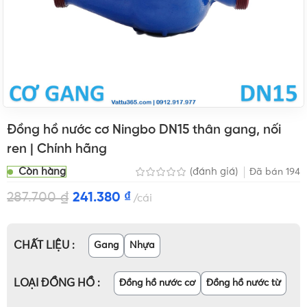
Đồng hồ nước cơ Ningbo DN15 thân gang, nối
ren | Chính hãng
Còn hàng
(đánh giá)
Đã bán
194
287.700
₫
241.380
₫
cái
CHẤT LIỆU
Gang
Nhựa
LOẠI ĐỒNG HỒ
Đồng hồ nước cơ
Đồng hồ nước từ