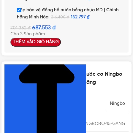
Hộp bảo vệ đồng hồ nước bằng nhựa MD | Chính
hãng Minh Hòa
162.797
₫
216.400
₫
687.553
₫
701.352
₫
Cho 3 Sản phẩm
THÊM VÀO GIỎ HÀNG
NHẤN ĐỂ XEM TIẾP (THU GỌN)
Thông số kỹ thuật của Đồng hồ nước cơ Ningbo
DN15 thân gang, nối ren | Chính hãng
THƯƠNG HIỆU
Ningbo
MÃ SẢN PHẨM
NINGBOBO-15-GANG