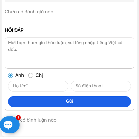
Lắp đồng hồ phải cố định chắc chắn và vặn ốc hãm
Rửa sạch đường ống trước khi lắp đồng hồ, tránh việc
Chưa có đánh giá nào.
dùng nước bẩn, lẫn sỏi cát làm ảnh hưởng đến độ chính
xác của đồng hồ
HỎI ĐÁP
Trong quá trình sử dụng nếu trong ống có lẫn cát, tạp
chất làm đồng hồ chạy không chính xác (nhanh hơn
hoặc chậm hơn bình thường) hoặc không hoạt động cần
đem đồng hồ đi sửa chữa và kiểm tra.
Hướng dẫn lắp đặt vào bảo dưỡng đồng hồ nước
Anh
Chị
Gửi
1
Không có bình luận nào
Open