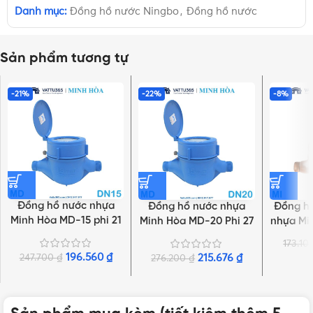
Danh mục:
Đồng hồ nước Ningbo
,
Đồng hồ nước
Sản phẩm tương tự
-21%
-22%
-8%
Đồng hồ nước nhựa
Đồng hồ nước nhựa
Đồng hồ
Minh Hòa MD-15 phi 21
Minh Hòa MD-20 Phi 27
nhựa Mi
| Hàng chính hãng
| Hàng chính hãng
| C
173.1
196.560
₫
247.700
₫
215.676
₫
276.200
₫