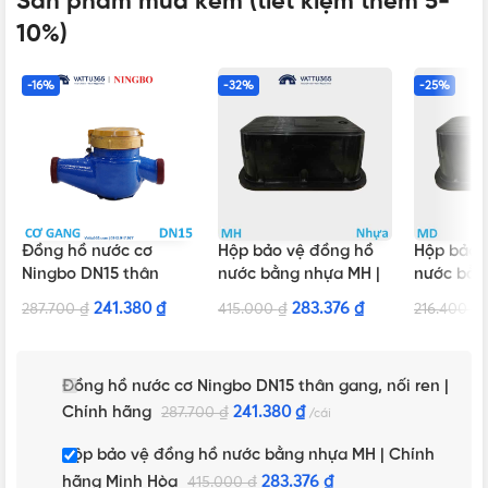
Sản phẩm mua kèm (tiết kiệm thêm 5-
10%)
-16%
-32%
-25%
Đồng hồ nước cơ
Hộp bảo vệ đồng hồ
Hộp bảo 
Ningbo DN15 thân
nước bằng nhựa MH |
nước bằn
gang, nối ren | Chính
Chính hãng Minh Hòa
Chính hã
241.380
₫
283.376
₫
287.700
₫
415.000
₫
216.400
₫
hãng
Đồng hồ nước cơ Ningbo DN15 thân gang, nối ren |
Chính hãng
241.380
₫
287.700
₫
cái
Hộp bảo vệ đồng hồ nước bằng nhựa MH | Chính
hãng Minh Hòa
283.376
₫
415.000
₫