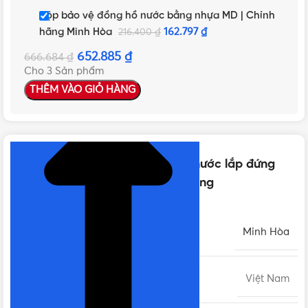
Hộp bảo vệ đồng hồ nước bằng nhựa MD | Chính
hãng Minh Hòa
162.797
₫
216.400
₫
652.885
₫
666.684
₫
Cho 3 Sản phẩm
THÊM VÀO GIỎ HÀNG
NHẤN ĐỂ XEM TIẾP (THU GỌN)
Thông số kỹ thuật của Đồng hồ nước lắp đứng
Minh Hòa MH-XK DN15 | Chính hãng
THƯƠNG HIỆU
Minh Hòa
XUẤT XỨ
Việt Nam