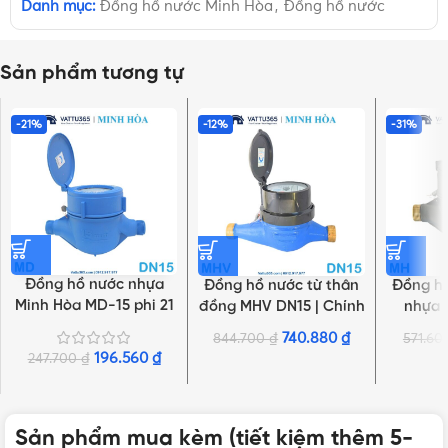
Danh mục:
Đồng hồ nước Minh Hòa
,
Đồng hồ nước
Sản phẩm tương tự
-21%
-12%
-31%
Đồng hồ nước nhựa
Đồng hồ nước từ thân
Đồng hồ
Minh Hòa MD-15 phi 21
đồng MHV DN15 | Chính
nhựa 
| Hàng chính hãng
hãng Minh Hòa
DN25 
740.880
₫
844.700
₫
571.6
196.560
₫
247.700
₫
Sản phẩm mua kèm (tiết kiệm thêm 5-