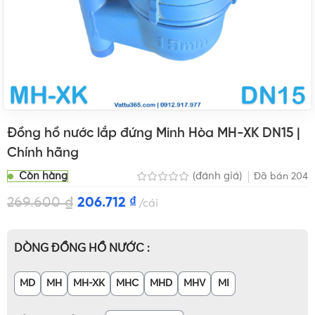
Đồng hồ nước lắp đứng Minh Hòa MH-XK DN15 |
Chính hãng
Còn hàng
(đánh giá)
Đã bán
204
269.600
₫
206.712
₫
cái
DÒNG ĐỒNG HỒ NƯỚC
MD
MH
MH-XK
MHC
MHD
MHV
MI