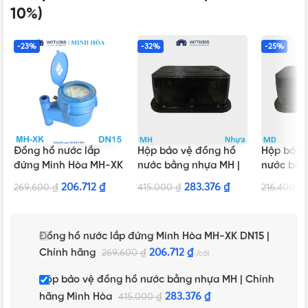
10%)
-23%
-32%
-25%
Đồng hồ nước lắp
Hộp bảo vệ đồng hồ
Hộp bảo 
đứng Minh Hòa MH-XK
nước bằng nhựa MH |
nước bằn
DN15 | Chính hãng
Chính hãng Minh Hòa
Chính hã
206.712
₫
283.376
₫
269.600
₫
415.000
₫
216.400
₫
Đồng hồ nước lắp đứng Minh Hòa MH-XK DN15 |
Chính hãng
206.712
₫
269.600
₫
cái
Hộp bảo vệ đồng hồ nước bằng nhựa MH | Chính
hãng Minh Hòa
283.376
₫
415.000
₫