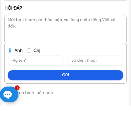
HỎI ĐÁP
Anh
Chị
Gửi
1
Không có bình luận nào
Open
chaty
VẬT TƯ 365
| NHÀ PHÂN PHỐI THIẾT BỊ ĐIỆN NƯỚC CHÍNH
HÃNG, GIÁ TỐT