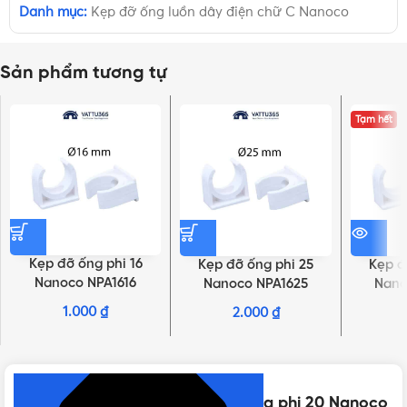
Danh mục:
Kẹp đỡ ống luồn dây điện chữ C Nanoco
Sản phẩm tương tự
Tạm hết
Kẹp đỡ ống phi 16
Kẹp đỡ ống phi 25
Kẹp đ
Nanoco NPA1616
Nanoco NPA1625
Nano
1.000
₫
2.000
₫
NHẤN ĐỂ XEM TIẾP (THU GỌN)
Thông số kỹ thuật của Kẹp đỡ ống phi 20 Nanoco