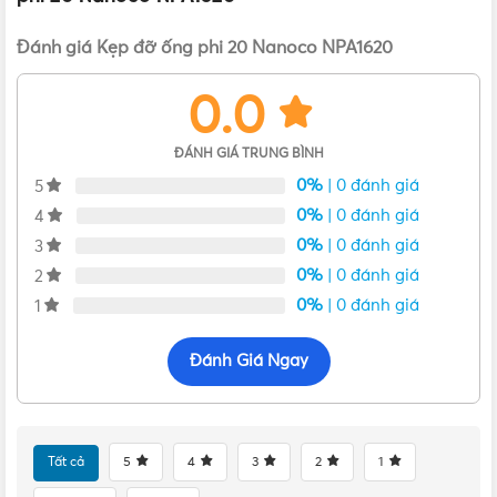
Đánh giá Kẹp đỡ ống phi 20 Nanoco NPA1620
0.0
ĐÁNH GIÁ TRUNG BÌNH
0%
| 0 đánh giá
5
0%
| 0 đánh giá
4
0%
| 0 đánh giá
3
0%
| 0 đánh giá
2
Ngoại hình của Kẹp đỡ ống D20 Nanoco NPA1620
0%
| 0 đánh giá
1
Kẹp đỡ ống D20 Nanoco NPA1620
có vai trò giữ các ống
Đánh Giá Ngay
tròn luồn dây điện được cố định và chắc chắn hơn khi đi
dây điện nổi trên tường hoặc trên trần nhà. Sản phẩm có
đường kính
phi 20mm
, thích hợp sử dụng cho các loại ống
tròn có đường kính tương đương.
Tất cả
5
4
3
2
1
Kẹp giữ ống luồn dây điện NPA1620
có cấu tạo cực kỳ đơn