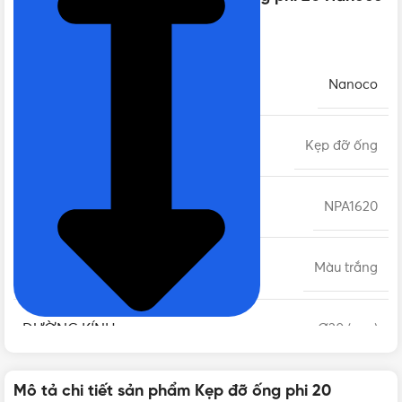
NPA1620
THƯƠNG HIỆU
Nanoco
LOẠI
Kẹp đỡ ống
MÃ SẢN PHẨM
NPA1620
MÀU SẮC
Màu trắng
ĐƯỜNG KÍNH
Ø20 (mm)
CHẤT LIỆU
Mô tả chi tiết sản phẩm Kẹp đỡ ống phi 20
Nhựa PVC