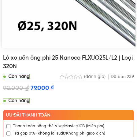
Lò xo uốn ống phi 25 Nanoco FLXUO25L/L2 | Loại
320N
Còn hàng
(đánh giá)
Đã bán
239
92.000
₫
79.000
₫
Còn hàng
ƯU ĐÃI THANH TOÁN
Thanh toán bằng thẻ Visa/Master/JCB (Miễn phí)
Trả góp 0% (Không lãi suất/Không phí giao dịch)