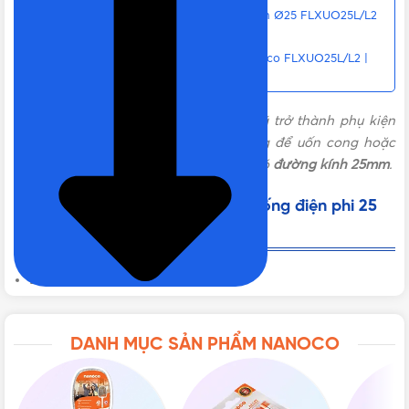
Vật Tư 365 – Nơi bán lò xo uốn ống điện Ø25 FLXUO25L/L2
uy tín giá rẻ tại TPHCM
Liên hệ mua Lò xo uốn ống phi 25 Nanoco FLXUO25L/L2 |
Loại 320N Chính hãng, Giá tốt, Uy tín
Lò xo uốn ống phi 25
FLXUO25L/L2
đã trở thành phụ kiện
được sử dụng phổ biến hiện nay dùng để uốn cong hoặc
uốn thẳng các loại ống luồn dây điện có
đường kính 25mm
.
Thông số kỹ thuật của lò xo uốn ống điện phi 25
FLXUO25L/L2
Dòng sản phẩm:
Lò xo uốn ống
Đường kính: Ø25
Chất liệu: Thép không gỉ
DANH MỤC SẢN PHẨM NANOCO
Lực nén: 750N
Xuất xứ: Việt Nam