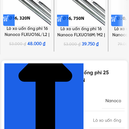
Lò xo uốn ống phi 16
Lò xo uốn ống phi 16
Lò xo u
Nanoco FLXUO16L/L2 |
Nanoco FLXUO16M/M2 |
Nanoco 
Loại 320N
Loại 750N
L
48.000
₫
53.000
₫
39.750
₫
53.000
₫
79.0
NHẤN ĐỂ XEM TIẾP (THU GỌN)
Thông số kỹ thuật của Lò xo uốn ống phi 25
Nanoco FLXUO25L/L2 | Loại 320N
THƯƠNG HIỆU
Nanoco
LOẠI
Lò xo uốn ống