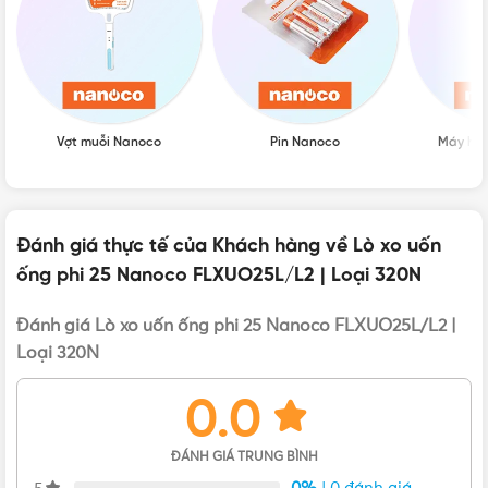
Đặc điểm nổi bật của lò xo uốn ống điện D25
FLXUO25L/L2
Vợt muỗi Nanoco
Pin Nanoco
Máy hú
Đánh giá thực tế của Khách hàng về Lò xo uốn
ống phi 25 Nanoco FLXUO25L/L2 | Loại 320N
Đánh giá Lò xo uốn ống phi 25 Nanoco FLXUO25L/L2 |
Loại 320N
0.0
ĐÁNH GIÁ TRUNG BÌNH