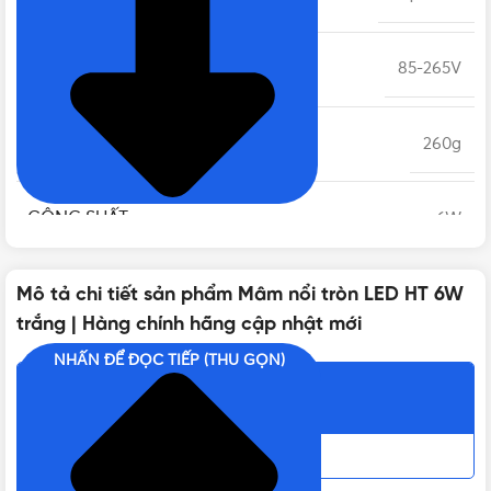
ĐIỆN ÁP
85-265V
TRỌNG LƯỢNG
260g
CÔNG SUẤT
6W
TUỔI THỌ
Mô tả chi tiết sản phẩm Mâm nổi tròn LED HT 6W
30.000 giờ
trắng | Hàng chính hãng cập nhật mới
NHẤN ĐỂ ĐỌC TIẾP (THU GỌN)
KÍCH THƯỚC
120x30mm
Nội dung chính