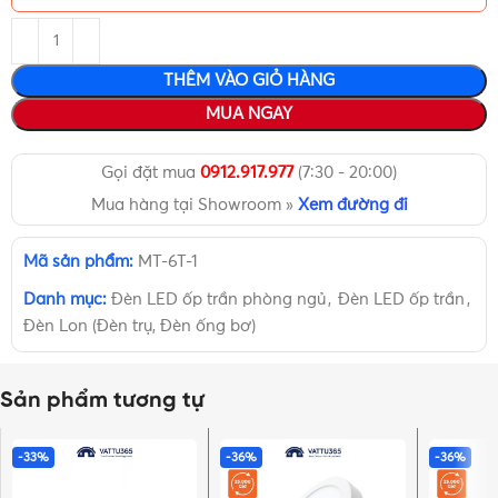
THÊM VÀO GIỎ HÀNG
MUA NGAY
Gọi đặt mua
0912.917.977
(7:30 - 20:00)
Mua hàng tại Showroom »
Xem đường đi
Mã sản phẩm:
MT-6T-1
Danh mục:
Đèn LED ốp trần phòng ngủ
,
Đèn LED ốp trần
,
Đèn Lon (Đèn trụ, Đèn ống bơ)
Sản phẩm tương tự
-33%
-36%
-36%