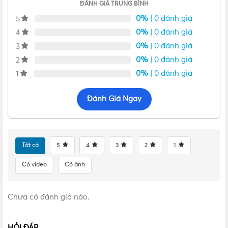
Vui lòng liên hệ Vật Tư 365 theo các kênh bên dưới để được
ĐÁNH GIÁ TRUNG BÌNH
tư vấn mua sản phẩm Mâm nổi tròn LED HT 6W trắng |
0%
| 0 đánh giá
5
Hàng chính hãng chính hãng với giá tốt nhất nhé! Rất hân
0%
| 0 đánh giá
4
hạnh được phục vụ Quý khách.
0%
| 0 đánh giá
3
0%
| 0 đánh giá
2
0%
| 0 đánh giá
1
Đánh Giá Ngay
Tất cả
5
4
3
2
1
Có video
Có ảnh
Chưa có đánh giá nào.
VẬT TƯ 365 - NHÀ PHÂN PHỐI THIẾT BỊ ĐIỆN NƯỚC
CHUYÊN NGHIỆP
HỎI ĐÁP