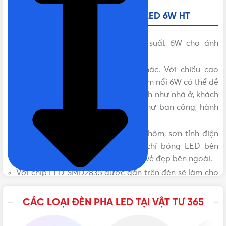
Đặc điểm của đèn mâm nổi tròn LED 6W HT
Mâm nổi tròn LED HT với công suất 6W cho ánh
sáng đều khắp cả mặt bóng
Không như các đèn mâm LED khác. Với chiều cao
30mm và độ dày hợp lý thì đèn mâm nổi 6W có thể dễ
dàng lắp đặt ở tất cả các công trình như nhà ở, khách
sạn, nhà hàng,… ở các hạn mục như ban công, hành
lang, WC…
Vỏ đèn được làm bằng hợp kim nhôm, sơn tỉnh điện
trắng nên có thể bảo vệ không chỉ bóng LED bên
trong mà vẫn luôn đảm bảo được vẻ đẹp bên ngoài.
Với chip LED SMD2835 được gắn trên đèn sẽ làm cho
sản phẩm không xuống màu sau thời gian dài sử
dụng như các đèn Mâm nổi LED khác.
CÁC LOẠI ĐÈN PHA LED TẠI VẬT TƯ 365
Đèn LED HT áp dụng chế độ bảo hành uy tín là 18
tháng.