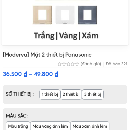
[Moderva] Mặt 2 thiết bị Panasonic
(đánh giá)
Đã bán
321
36.500
₫
–
49.800
₫
SỐ THIẾT BỊ
1 thiết bị
2 thiết bị
3 thiết bị
MÀU SẮC
Màu trắng
Màu vàng ánh kim
Màu xám ánh kim