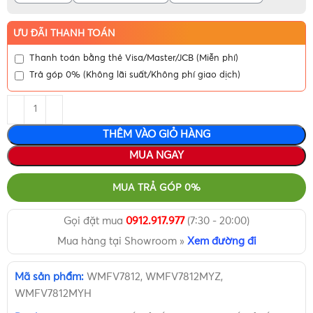
ƯU ĐÃI THANH TOÁN
Thanh toán bằng thẻ Visa/Master/JCB (Miễn phí)
Trả góp 0% (Không lãi suất/Không phí giao dịch)
THÊM VÀO GIỎ HÀNG
MUA NGAY
MUA TRẢ GÓP 0%
Gọi đặt mua
0912.917.977
(7:30 - 20:00)
Mua hàng tại Showroom »
Xem đường đi
Mã sản phẩm:
WMFV7812, WMFV7812MYZ,
WMFV7812MYH