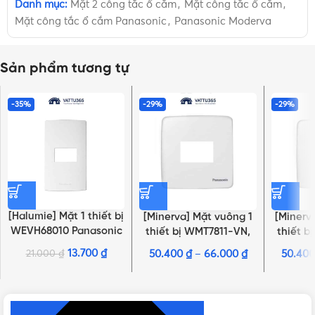
Danh mục:
Mặt 2 công tắc ổ cắm
,
Mặt công tắc ổ cắm
,
Mặt công tắc ổ cắm Panasonic
,
Panasonic Moderva
Sản phẩm tương tự
-35%
-29%
-29%
[Halumie] Mặt 1 thiết bị
[Minerva] Mặt vuông 1
[Minerv
WEVH68010 Panasonic
thiết bị WMT7811-VN,
thiết b
WMT7811MYZ-VN,
WMT7
13.700
₫
21.000
₫
50.400
₫
–
66.000
₫
50.40
NHẤN ĐỂ XEM TIẾP (THU GỌN)
WMT7811MYH-VN
WMT7