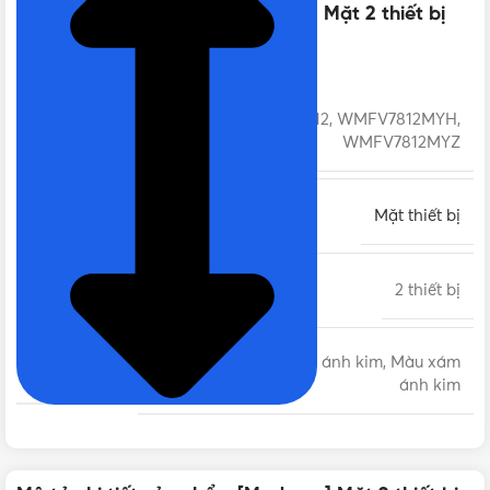
Thông số kỹ thuật của [Moderva] Mặt 2 thiết bị
Panasonic
WMFV7812, WMFV7812MYH,
MÃ SẢN PHẨM
WMFV7812MYZ
LOẠI
Mặt thiết bị
SỐ THIẾT BỊ
2 thiết bị
Màu trắng, Màu vàng ánh kim, Màu xám
MÀU SẮC
ánh kim
CHẤT LIỆU
Nhựa PC, Nhựa ABS