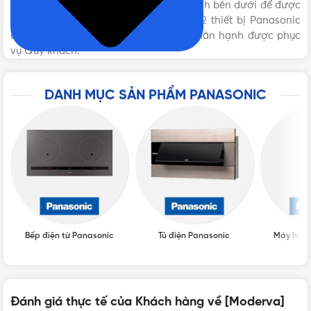
THƯƠNG HIỆU
Panasonic
Vui lòng liên hệ Vật Tư 365 theo các kênh bên dưới để được
tư vấn mua sản phẩm [Moderva] Mặt 2 thiết bị Panasonic
chính hãng với giá tốt nhất nhé! Rất hân hạnh được phục
vụ Quý khách.
DANH MỤC SẢN PHẨM PANASONIC
Bếp điện từ Panasonic
Tủ điện Panasonic
Máy hút 
VẬT TƯ 365 - NHÀ PHÂN PHỐI THIẾT BỊ ĐIỆN NƯỚC
Đánh giá thực tế của Khách hàng về [Moderva]