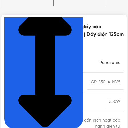
NHẤN ĐỂ XEM TIẾP (THU GỌN)
Thông số kỹ thuật của Máy bơm đẩy cao
Panasonic GP-350JA-NV5 350W | Dây điện 125cm
+ Phích cắm
THƯƠNG HIỆU
Panasonic
MÃ SẢN PHẨM
GP-350JA-NV5
CÔNG SUẤT
350W
12 tháng, Hướng dẫn kích hoạt bảo
BẢO HÀNH
hành điện tử