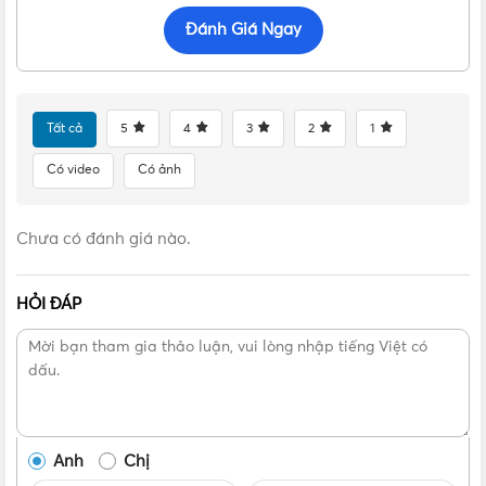
Vật Tư 365
Cam kết sản phẩm chính hãng, mức giá tốt,
Đánh Giá Ngay
hỗ trợ giao hàng nhanh ở các tỉnh đáp cùng nhiều
chương trình hấp dẫn ứng nhu cầu của khách hàng.
Tất cả
5
4
3
2
1
Có video
Có ảnh
Chưa có đánh giá nào.
HỎI ĐÁP
Anh
Chị