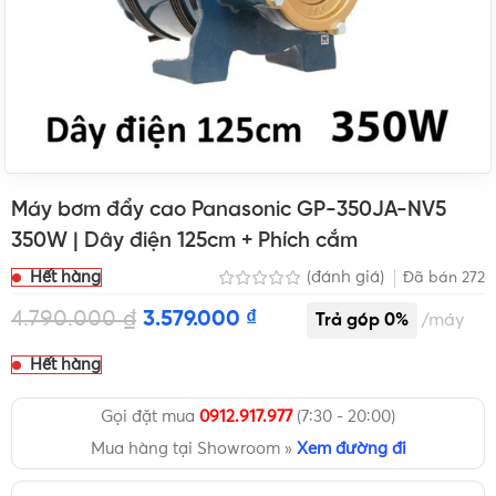
Máy bơm đẩy cao Panasonic GP-350JA-NV5
350W | Dây điện 125cm + Phích cắm
Hết hàng
(đánh giá)
Đã bán
272
4.790.000
₫
3.579.000
₫
máy
Hết hàng
Gọi đặt mua
0912.917.977
(7:30 - 20:00)
Mua hàng tại Showroom »
Xem đường đi