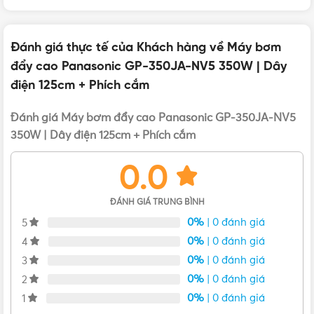
nhôm
Đánh giá thực tế của Khách hàng về Máy bơm
THỜI GIAN SỬ DỤNG
8000 giờ
đẩy cao Panasonic GP-350JA-NV5 350W | Dây
điện 125cm + Phích cắm
CẤP BẢO VỆ
Chỉ số IPX4
VẬT TƯ 365 - NHÀ PHÂN PHỐI THIẾT BỊ ĐIỆN NƯỚC
CHUYÊN NGHIỆP
Đánh giá Máy bơm đẩy cao Panasonic GP-350JA-NV5
350W | Dây điện 125cm + Phích cắm
KHỐI LƯỢNG
14kg
Hotline:
0912917977
0.0
Email:
cskh@vattu365.com
KÍCH THƯỚC
271 x 170 x 258 mm (DxRxC)
Website:
https://vattu365.com/
ĐÁNH GIÁ TRUNG BÌNH
0%
| 0 đánh giá
5
Showroom:
13 đường số 7, P. An Lạc A, Q. Bình Tân,
TPHCM
(
Click xem đường
)
0%
| 0 đánh giá
4
0%
| 0 đánh giá
3
Vật Tư 365
là Nhà phân phối thiết bị điện nước dân
0%
| 0 đánh giá
2
dụng và công nghiệp tại TP.HCM từ các thương hiệu uy
tín như Panasonic, Nanoco, MPE, Schneider, Sino
0%
| 0 đánh giá
1
Vanlock, Bình Minh, Minh Hòa, Hoa Sen, Tiền Phong,...