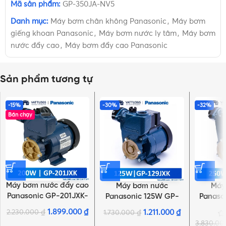
Mã sản phẩm:
GP-350JA-NV5
Danh mục:
Máy bơm chân không Panasonic
,
Máy bơm
giếng khoan Panasonic
,
Máy bơm nước ly tâm
,
Máy bơm
nước đẩy cao
,
Máy bơm đẩy cao Panasonic
Sản phẩm tương tự
-15%
-30%
-32%
Bán chạy
Máy bơm nước đẩy cao
Máy bơm nước
Máy
Panasonic GP-201JXK-
Panasonic 125W GP-
Panaso
SV5 200W | Dây điện
129JXK-SV5 | Dây điện
250JXK-
1.899.000
₫
2.230.000
₫
1.211.000
₫
1.730.000
₫
12.5cm
12.5cm
3.830.0