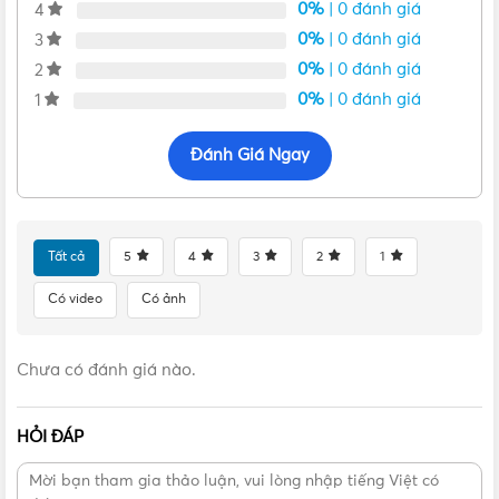
0%
| 0 đánh giá
4
Bảo hành: 12 tháng
0%
| 0 đánh giá
3
Xuất xứ: Thái Lan
0%
| 0 đánh giá
2
Đặc điểm của ổ cắm tivi WEV2501B
0%
| 0 đánh giá
1
Đánh Giá Ngay
Ổ cắm Tivi WEV2501B xứng đáng là mẫu ổ cắm cao cấp
nhất trên thị trường hiện nay. Sản phẩm “chất” từ trong ra
ngoài, từ thiết kế cho tới chất lượng hoàn thiện của sản
phẩm. Điểm qua một số đặc điểm chung của công tắc ổ
Tất cả
5
4
3
2
1
cắm dòng Gen-X như sau:
Có video
Có ảnh
Sản phẩm gồm 1 ổ cắm tivi màu đen sang trọng.
Màu sắc đẹp phù hợp với mọi thiết kế của mọi ngôi nhà
với màu đen tuyền mạnh mẽ thu hút mọi ánh nhìn
Chưa có đánh giá nào.
Trang bị công nghệ chuyển mạch tiên tiến lần đầu tiên
xuất hiện trên các loại công tắc ổ cắm điện.
HỎI ĐÁP
Sản phẩm được làm từ những vật liệu cao cấp nhất với
nhựa Urea Resin chống cháy, an toàn tuyệt đối.