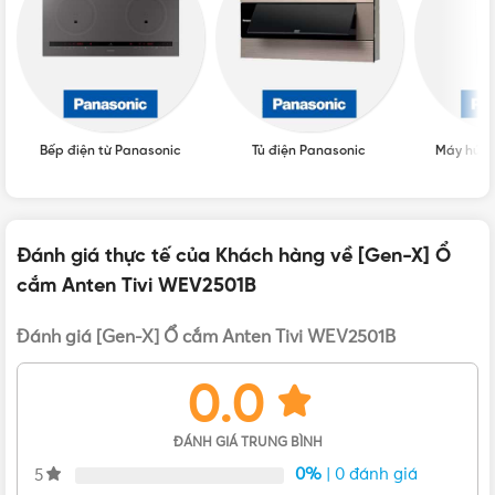
Bếp điện từ Panasonic
Tủ điện Panasonic
Máy hút 
Đánh giá thực tế của Khách hàng về [Gen-X] Ổ
cắm Anten Tivi WEV2501B
Ổ cắm TV Panasonic Gen X WEV2501B
Đánh giá [Gen-X] Ổ cắm Anten Tivi WEV2501B
Thông số cơ bản của Ổ cắm Anten Tivi WEV2501B
0.0
Ổ cắm anten TV
DIN type television terminal
ĐÁNH GIÁ TRUNG BÌNH
Tình trạng: Mới 100%, chưa sử dụng
0%
| 0 đánh giá
5
Chuẩn lắp đặt: Chuẩn A