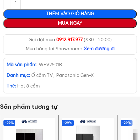
THÊM VÀO GIỎ HÀNG
MUA NGAY
Gọi đặt mua
0912.917.977
(7:30 - 20:00)
Mua hàng tại Showroom »
Xem đường đi
Mã sản phẩm:
WEV2501B
Danh mục:
Ổ cắm TV
,
Panasonic Gen-X
Thẻ:
Hạt ổ cắm
Sản phẩm tương tự
-29%
-29%
-29%