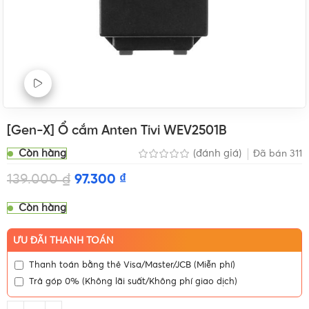
Xem Video sản phẩm
[Gen-X] Ổ cắm Anten Tivi WEV2501B
Còn hàng
(đánh giá)
Đã bán
311
139.000
₫
97.300
₫
Còn hàng
ƯU ĐÃI THANH TOÁN
Thanh toán bằng thẻ Visa/Master/JCB (Miễn phí)
Trả góp 0% (Không lãi suất/Không phí giao dịch)