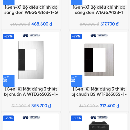
[Gen-X] Bộ điều chỉnh độ
[Gen-X] Bộ điều chỉnh độ
sáng đèn WEG57816B-1-G
sáng đèn WEG57912B-1
468.600
₫
617.700
₫
660.000
₫
870.000
₫
-29%
-29%
[Gen-X] Mặt đứng 3 thiết
[Gen-X] Mặt đứng 3 thiết
bị chuẩn A WTEG6503S-1-
bị chuẩn BS WTFB6503S-1-
G
G
365.700
₫
312.400
₫
515.000
₫
440.000
₫
-29%
-30%