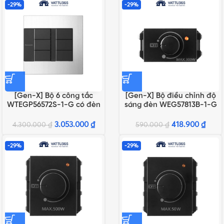
-29%
-29%
[Gen-X] Bộ 6 công tắc
[Gen-X] Bộ điều chỉnh độ
WTEGP56572S-1-G có đèn
sáng đèn WEG57813B-1-G
báo chuẩn A
3.053.000
₫
418.900
₫
4.300.000
₫
590.000
₫
-29%
-29%