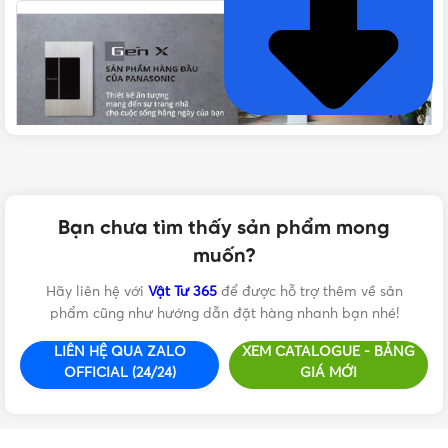
Gen-X – Sản phẩm đẳng cấp hàng đầu của thương hiệu
Panasonic
Bạn chưa tìm thấy sản phẩm mong
Công tắc – ổ cắm Panasonic Gen-X mang đến cho người
muốn?
dùng một làn gió mới với thiết kế mới hiện đại và tinh tế
Hãy liên hệ với
Vật Tư 365
để được hỗ trợ thêm về sản
hơn. Với độ mỏng chỉ 2mm các mẫu sản phẩm của
phẩm cũng như hướng dẫn đặt hàng nhanh bạn nhé!
Panasonic dường như trở nên đồng bộ và đẹp mắt hơn bao
giờ hết. Sản phẩm thích hợp cho mọi không gian nội thất
LIÊN HỆ QUA ZALO
XEM CATALOGUE - BẢNG
có thiết kế đơn giản, sang trọng và tinh tế.
OFFICIAL (24/24)
GIÁ MỚI
Vẻ đẹp của công tắc siêu mỏng Panasonic Gen X còn được
thể hiện và nâng tầm nhờ chất liệu nhôm được gia công