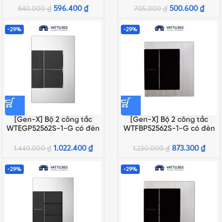
596.400
₫
500.600
₫
840.000
₫
705.000
₫
-29%
-29%
[Gen-X] Bộ 2 công tắc
[Gen-X] Bộ 2 công tắc
WTEGP52562S-1-G có đèn
WTFBP52562S-1-G có đèn
báo chuẩn A
báo chuẩn BS
1.022.400
₫
873.300
₫
1.440.000
₫
1.230.000
₫
-29%
-29%