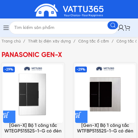
Trang chủ
Thiết bị điện xây dựng
Công tắc ổ cắm
Công tắc 
PANASONIC GEN-X
-29%
-29%
[Gen-X] Bộ 1 công tắc
[Gen-X] Bộ 1 công tắc
WTEGP51552S-1-G có đèn
WTFBP51552S-1-G có đèn
báo chuẩn A
báo chuẩn BS