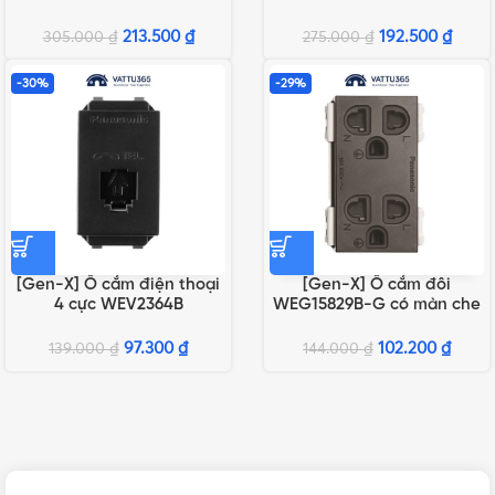
213.500
₫
192.500
₫
305.000
₫
275.000
₫
-30%
-29%
[Gen-X] Ổ cắm điện thoại
[Gen-X] Ổ cắm đôi
4 cực WEV2364B
WEG15829B-G có màn che
97.300
₫
102.200
₫
139.000
₫
144.000
₫