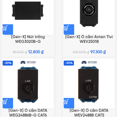
[Gen-X] Nút trống
[Gen-X] Ổ cắm Anten Tivi
WEG3020B-G
WEV2501B
12.800
₫
97.300
₫
18.000
₫
139.000
₫
-30%
-30%
[Gen-X] Ổ cắm DATA
[Gen-X] Ổ cắm DATA
WEG24886B-G CAT6
WEV2488B CAT5