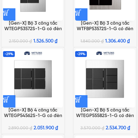
[Gen-X] Bộ 3 công tắc
[Gen-X] Bộ 3 công tắc
WTEGP53572S-1-G có đèn
WTFBP53572S-1-G có đèn
báo chuẩn A
báo chuẩn BS
1.526.500
₫
1.306.400
₫
2.150.000
₫
1.840.000
₫
-29%
-29%
[Gen-X] Bộ 4 công tắc
[Gen-X] Bộ 5 công tắc
WTEGP54562S-1-G có đèn
WTEGP55582S-1-G có đèn
báo chuẩn A
báo chuẩn A
2.051.900
₫
2.534.700
₫
2.890.000
₫
3.570.000
₫