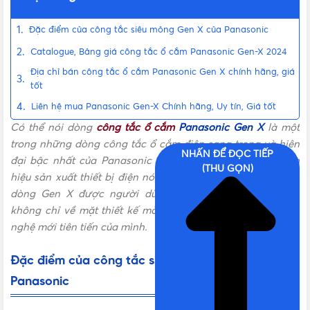
Đặc điểm của công tắc siêu mỏng Gen X của Panasonic
Catalogue, Bảng giá công tắc ổ cắm Panasonic Gen-X 2024
Địa chỉ bán công tắc ổ cắm Panasonic Gen X chính hãng, giá
tốt
Liên hệ mua Panasonic Gen-X Chính hãng, Uy tín, Giá tốt
Có thể nói dòng
công tắc ổ cắm
Panasonic Gen X
là một
trong những dòng công tắc ổ cắm điện sang trọng và hiện
NHẤN ĐỂ ĐỌC TIẾP
đại bậc nhất của Panasonic nói riêng và của các thương
(THU GỌN)
hiệu sản xuất thiết bị điện nói chung. Các sản phẩm thuộc
dòng Gen X được người dùng ưa chuộng và ấn tượng
không chỉ về mặt thiết kế mà còn thỏa mãn với các công
nghệ mới tiên tiến của mình.
Đặc điểm của công tắc siêu mỏng Gen X của
Panasonic