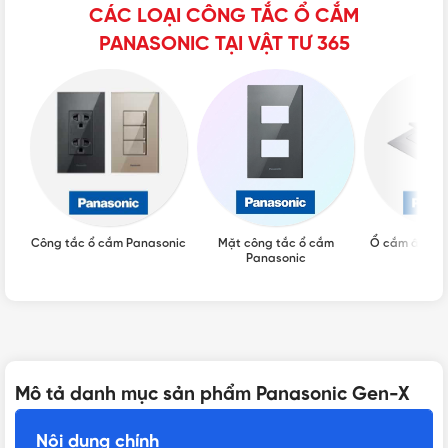
CÁC LOẠI CÔNG TẮC Ổ CẮM
PANASONIC TẠI VẬT TƯ 365
Công tắc ổ cắm Panasonic
Mặt công tắc ổ cắm
Ổ cắm âm sà
Panasonic
Mô tả danh mục sản phẩm Panasonic Gen-X
Nội dung chính