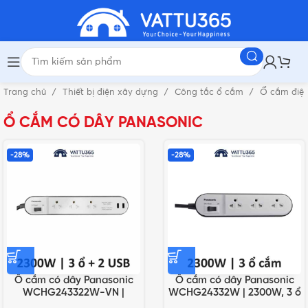
Trang chủ
Thiết bị điện xây dựng
Công tắc ổ cắm
Ổ cắm điệ
Ổ CẮM CÓ DÂY PANASONIC
-28%
-28%
Ổ cắm có dây Panasonic
Ổ cắm có dây Panasonic
WCHG243322W-VN |
WCHG24332W | 2300W, 3 ổ
2300W, 3 ổ cắm, 2 ổ USB
cắm