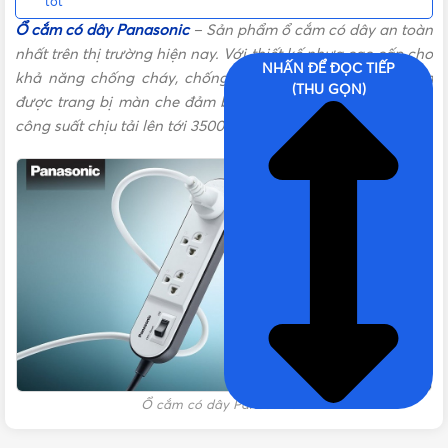
tốt
Ổ cắm có dây Panasonic
– Sản phẩm ổ cắm có dây an toàn
nhất trên thị trường hiện nay. Với thiết kế nhựa cao cấp cho
NHẤN ĐỂ ĐỌC TIẾP
khả năng chống cháy, chống va đập, độ bền cao, ổ cắm
(THU GỌN)
được trang bị màn che đảm bảo an toàn cho trẻ nhỏ cùng
công suất chịu tải lên tới 3500W
Ổ cắm có dây Panasonic