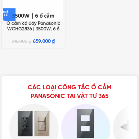
Ổ cắm có dây Panasonic
WCHG2836 | 3500W, 6 ổ
cắm
659.000
₫
915.000
₫
CÁC LOẠI CÔNG TẮC Ổ CẮM
PANASONIC TẠI VẬT TƯ 365