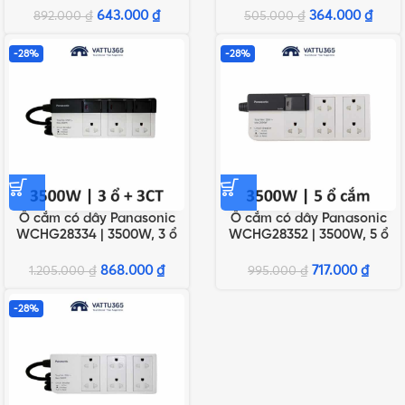
643.000
₫
364.000
₫
892.000
₫
505.000
₫
-28%
-28%
Ổ cắm có dây Panasonic
Ổ cắm có dây Panasonic
WCHG28334 | 3500W, 3 ổ
WCHG28352 | 3500W, 5 ổ
cắm, 3 công tắc
cắm, 1 công tắc
868.000
₫
717.000
₫
1.205.000
₫
995.000
₫
-28%