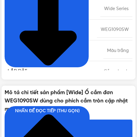
DÒNG CÔNG TẮC - Ổ CẮM
Wide Series
MÃ SẢN PHẨM
WEG1090SW
MÀU SẮC
Màu trắng
LẮP ĐẶT
Cắm nhanh
KIỂU DÁNG
Mô tả chi tiết sản phẩm [Wide] Ổ cắm đơn
Chữ nhật
WEG1090SW dùng cho phích cắm tròn cập nhật
mới
NHẤN ĐỂ ĐỌC TIẾP (THU GỌN)
ĐIỆN ÁP
250VAC - 16A
Nội dung chính
CHẤT LIỆU
Nhựa cao cấp