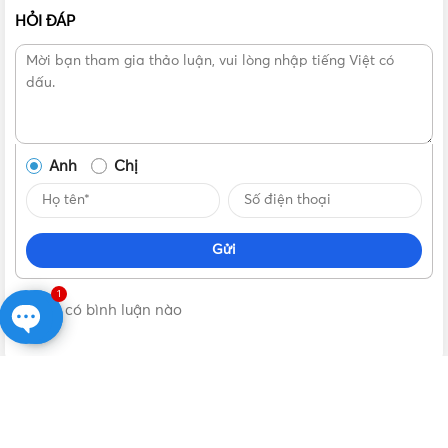
HỎI ĐÁP
Anh
Chị
Gửi
1
Không có bình luận nào
Open
chaty
VẬT TƯ 365
| NHÀ PHÂN PHỐI THIẾT BỊ ĐIỆN NƯỚC CHÍNH
HÃNG, GIÁ TỐT
Ổ cắm đơn WEG1090SW có màu trắng tuyết đơn giản, đẹp mắt