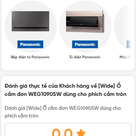
Series
BẢO HÀNH
12 tháng
Tiêu chuẩn sản xuất: IEC 60669-1
Bảo hành: 1 năm chính hãng
Tình trạng sản phẩm: Mới 100%
XUẤT XỨ
Trung Quốc
Đặc điểm nổi bật của ổ cắm WEG1090SW
Bếp điện từ Panasonic
Tủ điện Panasonic
Máy hút 
Đánh giá thực tế của Khách hàng về [Wide] Ổ
cắm đơn WEG1090SW dùng cho phích cắm tròn
Đánh giá [Wide] Ổ cắm đơn WEG1090SW dùng cho
phích cắm tròn
0.0