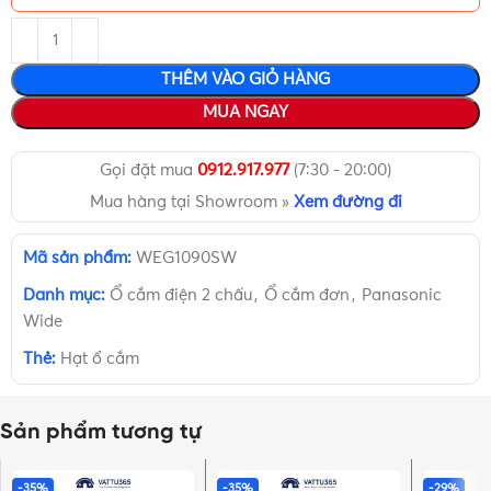
THÊM VÀO GIỎ HÀNG
MUA NGAY
Gọi đặt mua
0912.917.977
(7:30 - 20:00)
Mua hàng tại Showroom »
Xem đường đi
Mã sản phẩm:
WEG1090SW
Danh mục:
Ổ cắm điện 2 chấu
,
Ổ cắm đơn
,
Panasonic
Wide
Thẻ:
Hạt ổ cắm
Sản phẩm tương tự
-35%
-35%
-29%