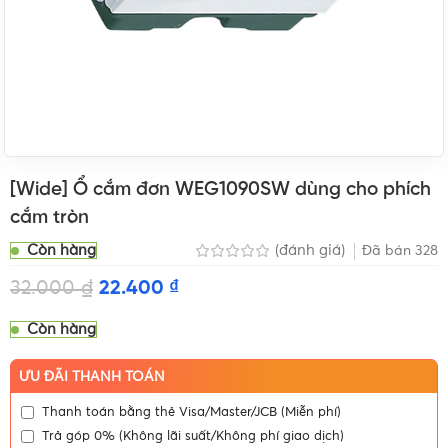
[Wide] Ổ cắm đơn WEG1090SW dùng cho phích
cắm tròn
Còn hàng
(đánh giá)
Đã bán
328
32.000
₫
22.400
₫
Còn hàng
ƯU ĐÃI THANH TOÁN
Thanh toán bằng thẻ Visa/Master/JCB (Miễn phí)
Trả góp 0% (Không lãi suất/Không phí giao dịch)