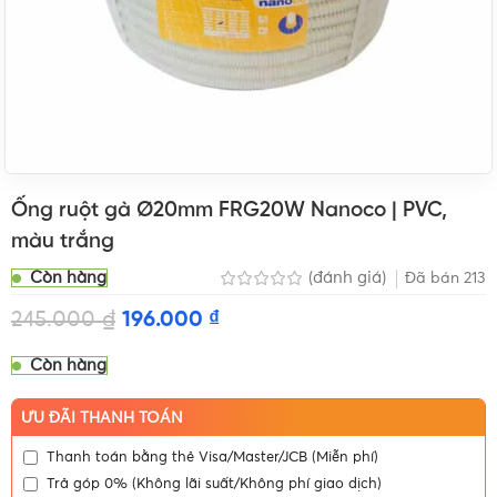
Ống ruột gà Ø20mm FRG20W Nanoco | PVC,
màu trắng
Còn hàng
(đánh giá)
Đã bán
213
245.000
₫
196.000
₫
Còn hàng
ƯU ĐÃI THANH TOÁN
Thanh toán bằng thẻ Visa/Master/JCB (Miễn phí)
Trả góp 0% (Không lãi suất/Không phí giao dịch)