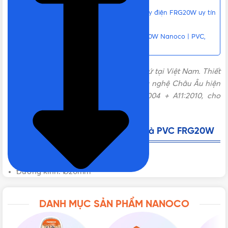
Vật Tư 365 – Nơi bán Ống ruột gà đi dây điện FRG20W uy tín
giá rẻ tại TPHCM
Liên hệ mua Ống ruột gà Ø20mm FRG20W Nanoco | PVC,
màu trắng Chính hãng, Giá tốt, Uy tín
Ống ruột gà Nanoco
FRG20W
có xuất xứ tại Việt Nam. Thiết
bị được sản xuất trên dây chuyền công nghệ Châu Âu hiện
đại, đạt tiêu chuẩn BS EN 61386-21:2004 + A11:2010, cho
chất lượng sản phẩm tốt nhất.
Thông số kỹ thuật của ống ruột gà PVC FRG20W
Dòng sản phẩm: Ống ruột gà PVC
Đường kính: Ø20mm
Chiều dài: 50m/cuộn (đóng gói)
Màu sắc: Trắng
DANH MỤC SẢN PHẨM NANOCO
Tiêu chuẩn: BS EN 61386-22:2004 + A11:2010