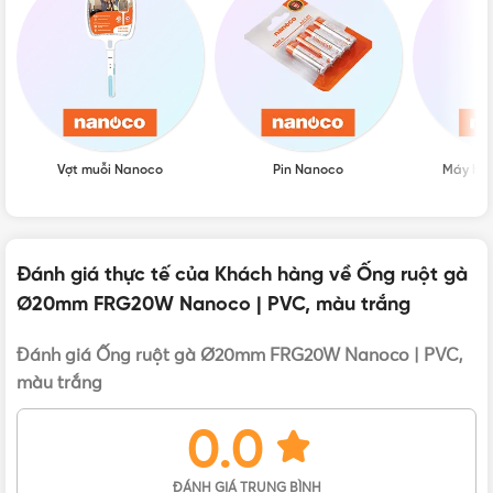
Đặc điểm nổi bật của Ống ruột gà Nanoco
FRG20W
Vợt muỗi Nanoco
Pin Nanoco
Máy hú
Đánh giá thực tế của Khách hàng về Ống ruột gà
Ø20mm FRG20W Nanoco | PVC, màu trắng
Đánh giá Ống ruột gà Ø20mm FRG20W Nanoco | PVC,
màu trắng
0.0
ĐÁNH GIÁ TRUNG BÌNH