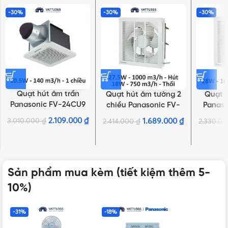
-30%
-30%
-30%
Quạt hút âm trần
Quạt hút âm tường 2
Quạt 
Panasonic FV-24CU9
chiều Panasonic FV-
Panaso
10.5W, có ống dẫn
30RL1 28W, có màn che
28W, 1 
2.109.000
₫
3.010.000
₫
1.689.000
₫
2.414.000
₫
2.330.0
Sản phẩm mua kèm (tiết kiệm thêm 5-
10%)
-31%
-18%