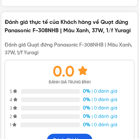
Ưu điểm nổi bật của quạt đứng Panasonic F-
Đánh giá thực tế của Khách hàng về Quạt đứng
308NHB màu canh
Panasonic F-308NHB | Màu Xanh, 37W, 1/f Yuragi
Quạt đứng Panasonic F-308NHB
đem đến sự tiện lợi cho
Đánh giá Quạt đứng Panasonic F-308NHB | Màu Xanh,
người tiêu dùng. Sản phẩm có cao là từ 91cm khi thấp nhất,
37W, 1/f Yuragi
khi nâng lên cao nhất sẽ đạt mức 105cm.
0.0
ĐÁNH GIÁ TRUNG BÌNH
0%
| 0 đánh giá
5
0%
| 0 đánh giá
4
0%
| 0 đánh giá
3
0%
| 0 đánh giá
2
0%
| 0 đánh giá
1