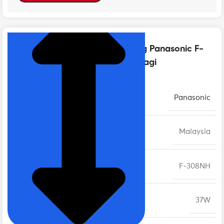
NHẤN ĐỂ XEM TIẾP (THU GỌN)
Thông số kỹ thuật của Quạt đứng Panasonic F-
308NHB | Màu Xanh, 37W, 1/f Yuragi
THƯƠNG HIỆU
Panasonic
XUẤT XỨ
Malaysia
MODEL
F-308NH
CÔNG SUẤT
37W