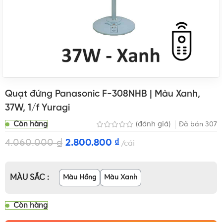
Quạt đứng Panasonic F-308NHB | Màu Xanh,
37W, 1/f Yuragi
Còn hàng
(đánh giá)
Đã bán
307
4.060.000
₫
2.800.800
₫
cái
MÀU SẮC
Màu Hồng
Màu Xanh
Còn hàng