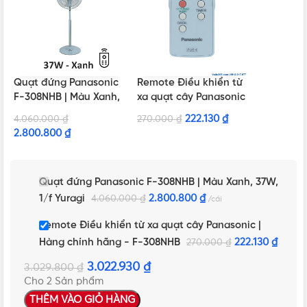
Quạt đứng Panasonic
Remote Điều khiển từ
F-308NHB | Màu Xanh,
xa quạt cây Panasonic
37W, 1/f Yuragi
| Hàng chính hãng –
222.130
₫
4.060.000
₫
270.000
₫
F-308NHB
2.800.800
₫
Quạt đứng Panasonic F-308NHB | Màu Xanh, 37W,
1/f Yuragi
2.800.800
₫
4.060.000
₫
cái
Remote Điều khiển từ xa quạt cây Panasonic |
Hàng chính hãng - F-308NHB
222.130
₫
270.000
₫
3.022.930
₫
3.029.800
₫
Cho 2 Sản phẩm
THÊM VÀO GIỎ HÀNG