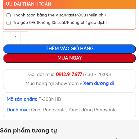
ƯU ĐÃI THANH TOÁN
Thanh toán bằng thẻ Visa/Master/JCB (Miễn phí)
Trả góp 0% (Không lãi suất/Không phí giao dịch)
THÊM VÀO GIỎ HÀNG
MUA NGAY
Gọi đặt mua
0912.917.977
(7:30 - 20:00)
Mua hàng tại Showroom »
Xem đường đi
Mã sản phẩm:
F-308NHB
Danh mục:
Quạt Panasonic
,
Quạt đứng Panasonic
Sản phẩm tương tự