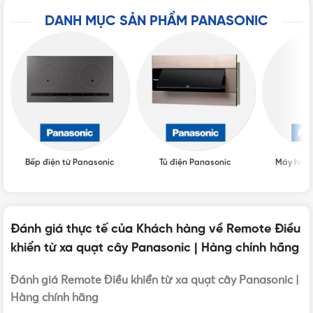
DANH MỤC SẢN PHẨM PANASONIC
Trên tay Remote quạt đứng Panasonic
Đặc điểm của điều khiển quạt cây Panasonic
Bếp điện từ Panasonic
Tủ điện Panasonic
Máy hút 
Điều khiển quạt cây Panasonic
với kích thước nhỏ gọn, dễ
sử dụng cùng độ nhạy cao đang là sản phẩm được nhiều
Đánh giá thực tế của Khách hàng về Remote Điều
khách hàng tin dùng.
khiển từ xa quạt cây Panasonic | Hàng chính hãng
Đánh giá Remote Điều khiển từ xa quạt cây Panasonic |
Hàng chính hãng