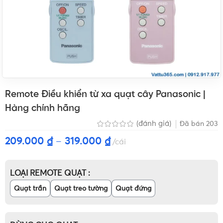
Remote Điều khiển từ xa quạt cây Panasonic |
Hàng chính hãng
(đánh giá)
Đã bán
203
209.000
₫
–
319.000
₫
cái
LOẠI REMOTE QUẠT
Quạt trần
Quạt treo tường
Quạt đứng