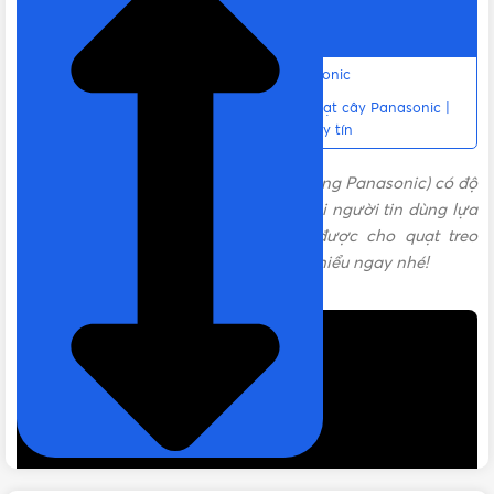
XUẤT XỨ
Malaysia
Nội dung chính
Đặc điểm của điều khiển quạt cây Panasonic
Liên hệ mua Remote Điều khiển từ xa quạt cây Panasonic |
Hàng chính hãng Chính hãng, Giá tốt, Uy tín
Điều khiển quạt cây Panasonic
(quạt đứng Panasonic) có độ
bền vượt trội, chất lượng cao được mọi người tin dùng lựa
chọn. Sản phẩm cũng thể sử dụng được cho quạt treo
tường Panasonic. Cùng
Vật Tư 365
tìm hiểu ngay nhé!