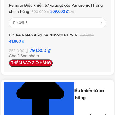
Remote Điều khiển từ xa quạt cây Panasonic | Hàng
chính hãng
209.000
₫
300.000
₫
cái
Pin AA 4 viên Alkaline Nanoco NLR6-4
52.000
₫
41.800
₫
250.800
₫
253.000
₫
Cho 2 Sản phẩm
THÊM VÀO GIỎ HÀNG
NHẤN ĐỂ XEM TIẾP (THU GỌN)
Thông số kỹ thuật của Remote Điều khiển từ xa
quạt cây Panasonic | Hàng chính hãng