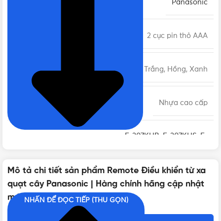
THƯƠNG HIỆU
Panasonic
PIN
2 cục pin thỏ AAA
MÀU
Trắng, Hồng, Xanh
CHẤT LIỆU
Nhựa cao cấp
F-307KHB
,
F-307KHS
,
F-
DÙNG CHO QUẠT
308NHB
,
F-308NHP
,
F-409KB
,
F-409KBE
,
F-409KMR
Mô tả chi tiết sản phẩm Remote Điều khiển từ xa
quạt cây Panasonic | Hàng chính hãng cập nhật
BẢO HÀNH
3 tháng
mới
NHẤN ĐỂ ĐỌC TIẾP (THU GỌN)