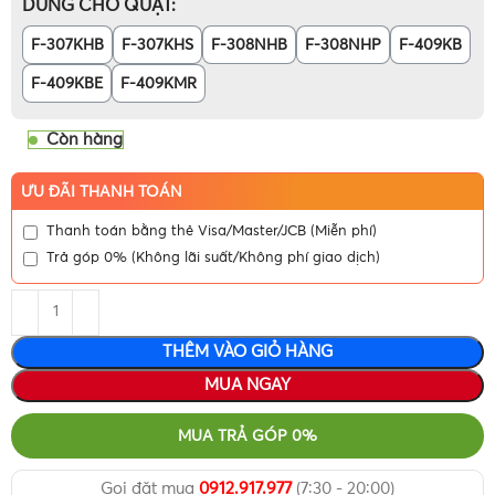
DÙNG CHO QUẠT
F-307KHB
F-307KHS
F-308NHB
F-308NHP
F-409KB
F-409KBE
F-409KMR
Còn hàng
ƯU ĐÃI THANH TOÁN
Thanh toán bằng thẻ Visa/Master/JCB (Miễn phí)
Trả góp 0% (Không lãi suất/Không phí giao dịch)
THÊM VÀO GIỎ HÀNG
MUA NGAY
MUA TRẢ GÓP 0%
Gọi đặt mua
0912.917.977
(7:30 - 20:00)