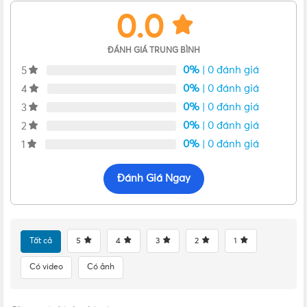
0.0
ĐÁNH GIÁ TRUNG BÌNH
0%
| 0 đánh giá
5
0%
| 0 đánh giá
4
0%
| 0 đánh giá
3
Đặc điểm nổi bật
điều khiển quạt cây panasonic
0%
| 0 đánh giá
2
0%
| 0 đánh giá
1
Điều khiển được thiết kế tinh gọn và hỗ trợ việc thay thế/
tháo pin một cách dễ dàng. Sản phẩm sử dụng 2 cục pin
Đánh Giá Ngay
con thỏ AAA.
Điều khiển quạt cây Panasonic
với 5 nút điều chỉnh cơ
bản và dễ sử dụng: bật/ tắt, tốc độ, mức gió, kiểu gió và
chức năng hẹn giờ hiện đại.
Tất cả
5
4
3
2
1
Hiện nay trên thị trường không tránh khỏi những sản
phẩm
remote
làm nhái, kém chất lượng. Do đó, để sở
Có video
Có ảnh
hữu
điều khiển quạt cây Panasonic
chính hãng thì việc lựa
chọn nhà cung cấp uy tín để mua là điều khách hàng