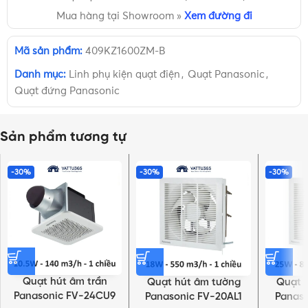
Mua hàng tại Showroom »
Xem đường đi
Mã sản phẩm:
409KZ1600ZM-B
Danh mục:
Linh phụ kiện quạt điện
,
Quạt Panasonic
,
Quạt đứng Panasonic
Sản phẩm tương tự
-30%
-30%
-30%
Quạt hút âm trần
Quạt hút âm tường
Quạt 
Panasonic FV-24CU9
Panasonic FV-20AL1
Panaso