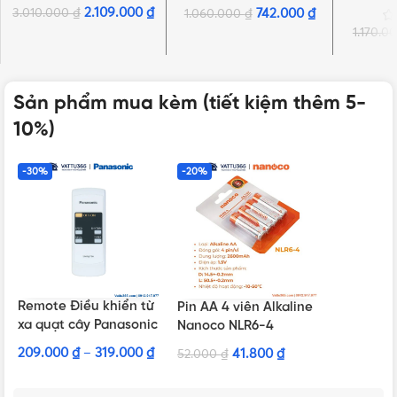
10.5W, có ống dẫn
25×25 18W, 1 chiều, có
25W, 1 
2.109.000
₫
3.010.000
₫
742.000
₫
1.060.000
₫
màn che
1.170.0
Sản phẩm mua kèm (tiết kiệm thêm 5-
10%)
-30%
-20%
Remote Điều khiển từ
Pin AA 4 viên Alkaline
xa quạt cây Panasonic
Nanoco NLR6-4
| Hàng chính hãng
209.000
₫
–
319.000
₫
41.800
₫
52.000
₫