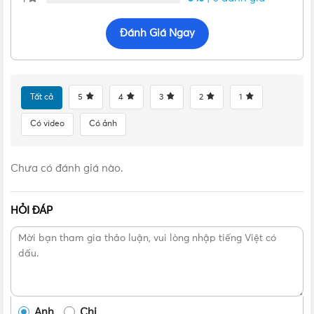
Đánh Giá Ngay
Tất cả
5
4
3
2
1
Có video
Có ảnh
Chưa có đánh giá nào.
Quạt hút âm trần panasonic Panasonic FV-24CH8
HỎI ĐÁP
Màn che bên ngoài giúp ngăn bụi và côn trùng xâm nhập
bảo về động cơ cũng như giúp thiết bị hoạt động trơn chu,
mượt mà hơn. Vơi điện tích đề xuất 5m2, thiết bị được ưu
tiên sử dụng trong văn phòng, nhà hàng có quy mô không
lớn.
Anh
Chị