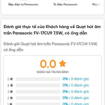
Bếp điện từ Panasonic
Tủ điện Panasonic
Máy hút 
Đánh giá thực tế của Khách hàng về Quạt hút âm
trần Panasonic FV-17CU9 7.5W, có ống dẫn
Đánh giá Quạt hút âm trần Panasonic FV-17CU9 7.5W,
Quạt hút âm trần Panasonic FV-17CU9
có ống dẫn
Đặc điểm của Quạt hút âm trần Panasonic FV-
0.0
17CU9 7.5W, có ống dẫn
ĐÁNH GIÁ TRUNG BÌNH
0%
| 0 đánh giá
5
0%
| 0 đánh giá
4
0%
| 0 đánh giá
3
0%
| 0 đánh giá
2
0%
| 0 đánh giá
1