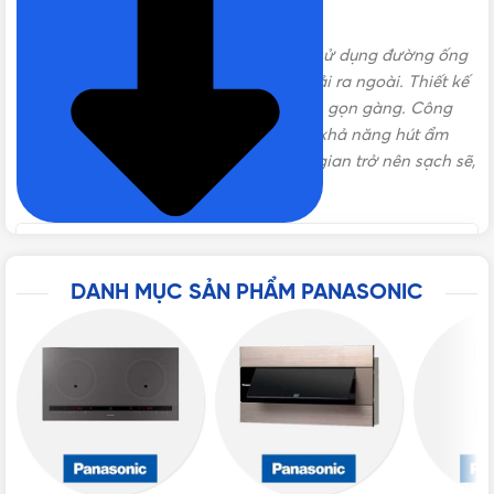
Mã sản phẩm mới:
FV-17CU9
Quạt hút âm trần Panasonic FV-17CU9
sử dụng đường ống
dẫn khí 100mm dạng ống nối hút khí thải ra ngoài. Thiết kế
với tông màu trắng tinh tế, khá đẹp mắt, gọn gàng. Công
dụng chính của chính của sản phẩm là khả năng hút ẩm
mốc, lưu chuyển không khí giúp không gian trở nên sạch sẽ,
thoáng mát hơn.
DANH MỤC SẢN PHẨM PANASONIC