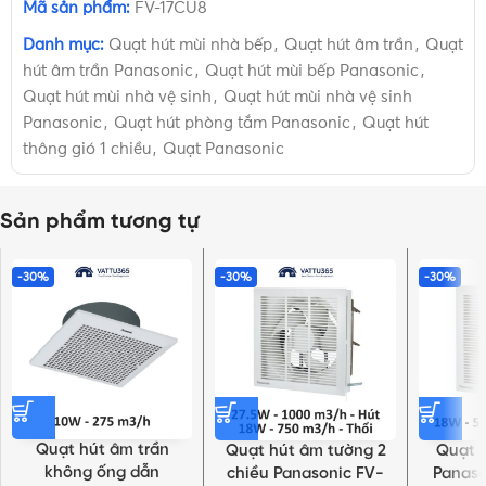
Mã sản phẩm:
FV-17CU8
Danh mục:
Quạt hút mùi nhà bếp
,
Quạt hút âm trần
,
Quạt
hút âm trần Panasonic
,
Quạt hút mùi bếp Panasonic
,
Quạt hút mùi nhà vệ sinh
,
Quạt hút mùi nhà vệ sinh
Panasonic
,
Quạt hút phòng tắm Panasonic
,
Quạt hút
thông gió 1 chiều
,
Quạt Panasonic
Sản phẩm tương tự
-30%
-30%
-30%
Quạt hút âm trần
Quạt hút âm tường 2
Quạt 
không ống dẫn
chiều Panasonic FV-
Panaso