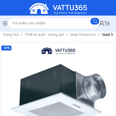
Trang chủ
Thiết bị quạt - thông gió
Quạt Panasonic
Quạt hú
-30%