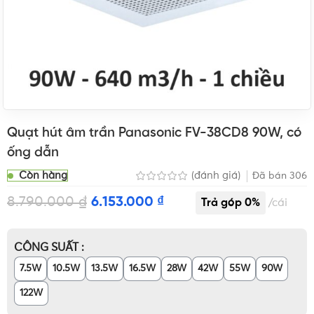
Quạt hút âm trần Panasonic FV-38CD8 90W, có
ống dẫn
Còn hàng
(đánh giá)
Đã bán
306
8.790.000
₫
6.153.000
₫
cái
CÔNG SUẤT
7.5W
10.5W
13.5W
16.5W
28W
42W
55W
90W
122W