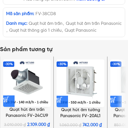
Mã sản phẩm:
FV-38CD8
Danh mục:
Quạt hút âm trần
,
Quạt hút âm trần Panasonic
,
Quạt hút thông gió 1 chiều
,
Quạt Panasonic
Sản phẩm tương tự
-30%
-30%
-30%
Quạt hút âm trần
Quạt hút âm tường
Quạt 
Panasonic FV-24CU9
Panasonic FV-20AL1
Panaso
10.5W, có ống dẫn
25×25 18W, 1 chiều, có
18W, 1 
2.109.000
₫
3.010.000
₫
742.000
₫
1.060.000
₫
850.0