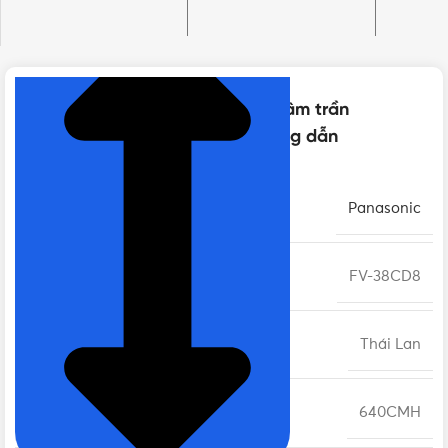
màn che
NHẤN ĐỂ XEM TIẾP (THU GỌN)
Thông số kỹ thuật của Quạt hút âm trần
Panasonic FV-38CD8 90W, có ống dẫn
THƯƠNG HIỆU
Panasonic
MÃ SẢN PHẨM
FV-38CD8
XUẤT XỨ
Thái Lan
LƯU LƯỢNG GIÓ
640CMH