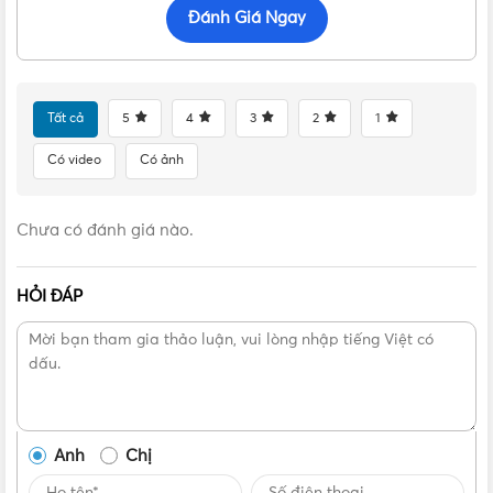
Đánh Giá Ngay
ngày.
Tất cả
5
4
3
2
1
Có video
Có ảnh
Chưa có đánh giá nào.
HỎI ĐÁP
Anh
Chị