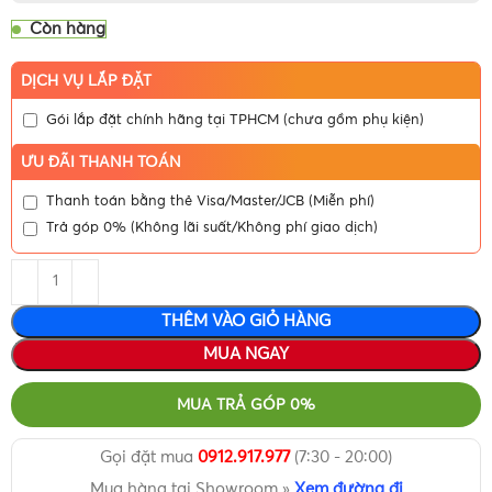
Còn hàng
DỊCH VỤ LẮP ĐẶT
Gói lắp đặt chính hãng tại TPHCM (chưa gồm phụ kiện)
ƯU ĐÃI THANH TOÁN
Thanh toán bằng thẻ Visa/Master/JCB (Miễn phí)
Trả góp 0% (Không lãi suất/Không phí giao dịch)
THÊM VÀO GIỎ HÀNG
MUA NGAY
MUA TRẢ GÓP 0%
Gọi đặt mua
0912.917.977
(7:30 - 20:00)
Mua hàng tại Showroom »
Xem đường đi