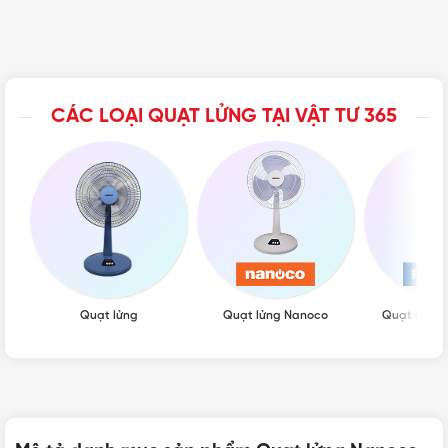
CÁC LOẠI QUẠT LỬNG TẠI VẬT TƯ 365
Quạt lửng
Quạt lửng Nanoco
Quạt lửng 