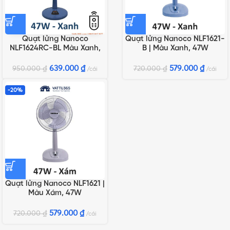
Quạt lửng Nanoco
Quạt lửng Nanoco NLF1621-
NLF1624RC-BL Màu Xanh,
B | Màu Xanh, 47W
47W, Remote
639.000
₫
579.000
₫
950.000
₫
720.000
₫
cái
cái
-20%
Quạt lửng Nanoco NLF1621 |
Màu Xám, 47W
579.000
₫
720.000
₫
cái