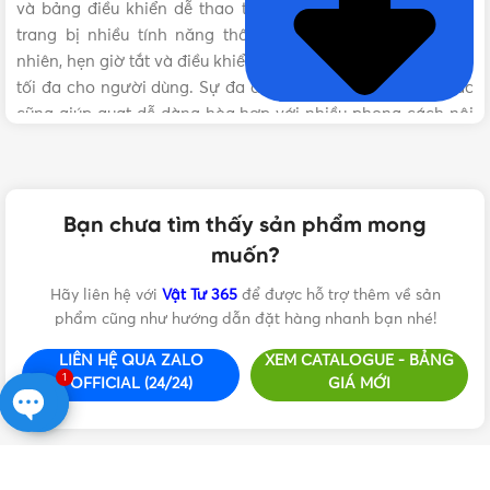
và bảng điều khiển dễ thao tác. Các sản phẩm còn được
trang bị nhiều tính năng thông minh như chế độ gió tự
nhiên, hẹn giờ tắt và điều khiển từ xa, mang lại sự thoải mái
tối đa cho người dùng. Sự đa dạng về mẫu mã và màu sắc
cũng giúp quạt dễ dàng hòa hợp với nhiều phong cách nội
thất khác nhau.
Với quạt lửng Nanoco, bạn không chỉ đơn thuần sở hữu
một thiết bị làm mát mà còn nâng tầm không gian sống với
Bạn chưa tìm thấy sản phẩm mong
sự tiện nghi và thẩm mỹ. Độ bền cao, vận hành ổn định
muốn?
cùng thiết kế thân thiện với người dùng chính là những
điểm cộng khiến quạt Nanoco ngày càng được ưa chuộng
Hãy liên hệ với
Vật Tư 365
để được hỗ trợ thêm về sản
trên thị trường.
phẩm cũng như hướng dẫn đặt hàng nhanh bạn nhé!
LIÊN HỆ QUA ZALO
XEM CATALOGUE - BẢNG
Nếu bạn đang tìm kiếm những mẫu quạt lửng Nanoco chính
1
OFFICIAL (24/24)
GIÁ MỚI
hãng, giá tốt, hãy đến ngay với
Vật Tư 365 – Nhà phân phối
chính thức các sản phẩm Nanoco tại Việt Nam
. Chúng tôi
Open
cam kết cung cấp sản phẩm chất lượng, giá cả cạnh tranh
chaty
và dịch vụ chăm sóc khách hàng tận tâm. Liên hệ với Vật