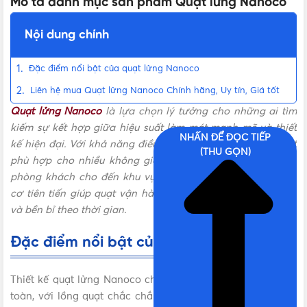
Mô tả danh mục sản phẩm Quạt lửng Nanoco
Nội dung chính
Đặc điểm nổi bật của quạt lửng Nanoco
Liên hệ mua Quạt lửng Nanoco Chính hãng, Uy tín, Giá tốt
Quạt lửng Nanoco
là lựa chọn lý tưởng cho những ai tìm
kiếm sự kết hợp giữa hiệu suất làm mát mạnh mẽ và thiết
NHẤN ĐỂ ĐỌC TIẾP
kế hiện đại. Với khả năng điều chỉnh độ cao linh hoạt, quạt
(THU GỌN)
phù hợp cho nhiều không gian khác nhau, từ phòng ngủ,
phòng khách cho đến khu vực làm việc. Công nghệ động
cơ tiên tiến giúp quạt vận hành êm ái, tiết kiệm điện năng
và bền bỉ theo thời gian.
Đặc điểm nổi bật của quạt lửng Nanoco
Thiết kế quạt lửng Nanoco chú trọng vào sự tiện lợi và an
toàn, với lồng quạt chắc chắn, cánh quạt tối ưu luồng gió