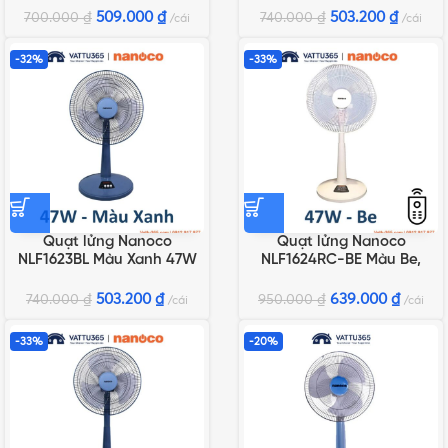
509.000
₫
503.200
₫
700.000
₫
740.000
₫
cái
cái
-32%
-33%
Quạt lửng Nanoco
Quạt lửng Nanoco
NLF1623BL Màu Xanh 47W
NLF1624RC-BE Màu Be,
47W, Remote
503.200
₫
639.000
₫
740.000
₫
950.000
₫
cái
cái
-33%
-20%