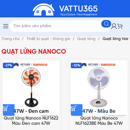
Trang chủ
Thiết bị quạt - thông gió
Quạt lửng
Quạt lửng Nan
QUẠT LỬNG NANOCO
-27%
-32%
Quạt lửng Nanoco NLF1622
Quạt lửng Nanoco
Màu Đen cam 47W
NLF1623BE Màu Be 47W