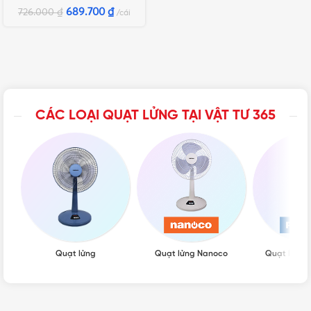
689.700
₫
726.000
₫
cái
CÁC LOẠI QUẠT LỬNG TẠI VẬT TƯ 365
Quạt lửng
Quạt lửng Nanoco
Quạt lửng 