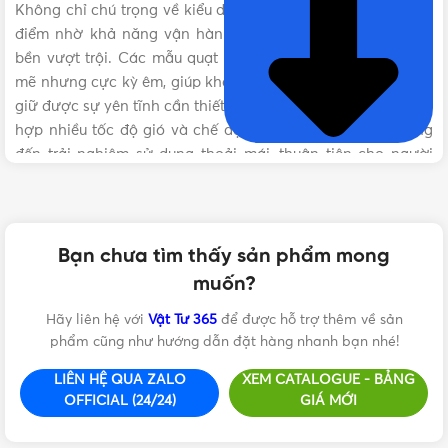
Không chỉ chú trọng về kiểu dáng, quạt lửng Senko còn ghi
điểm nhờ khả năng vận hành êm ái, tiết kiệm điện và độ
bền vượt trội. Các mẫu quạt được trang bị động cơ mạnh
mẽ nhưng cực kỳ êm, giúp không gian luôn mát mẻ mà vẫn
giữ được sự yên tĩnh cần thiết. Senko còn rất tinh tế khi tích
hợp nhiều tốc độ gió và chế độ điều chỉnh dễ dàng, mang
đến trải nghiệm sử dụng thoải mái, thuận tiện cho người
dùng.
Sở hữu một chiếc quạt lửng Senko cũng đồng nghĩa với
việc bạn đang đầu tư vào sự an tâm dài lâu. Từng chi tiết
Bạn chưa tìm thấy sản phẩm mong
đều được Senko chăm chút kỹ lưỡng, từ chất liệu cao cấp
muốn?
đến hệ thống bảo vệ an toàn điện, cam kết mang đến cho
người dùng sản phẩm bền bỉ và đáng tin cậy trong suốt quá
Hãy liên hệ với
Vật Tư 365
để được hỗ trợ thêm về sản
trình sử dụng. Chính sự khác biệt này đã giúp Senko trở
phẩm cũng như hướng dẫn đặt hàng nhanh bạn nhé!
thành thương hiệu quạt điện hàng đầu được hàng triệu gia
LIÊN HỆ QUA ZALO
XEM CATALOGUE - BẢNG
đình Việt tin chọn.
OFFICIAL (24/24)
GIÁ MỚI
Đừng bỏ lỡ cơ hội trải nghiệm sự mát mẻ tuyệt vời từ các