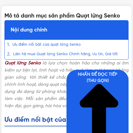
Mô tả danh mục sản phẩm Quạt lửng Senko
Nội dung chính
Ưu điểm nổi bật của quạt lửng Senko
Liên hệ mua Quạt lửng Senko Chính hãng, Uy tín, Giá tốt
Quạt lửng Senko
là lựa chọn hoàn hảo cho những ai tìm
kiếm sự tiện lợi, linh hoạt và hiệu quả làm mát trong không
NHẤN ĐỂ ĐỌC TIẾP
gian sống. Với thiết kế chắc chắn, chiều cao có thể điều
(THU GỌN)
chỉnh linh hoạt, dòng quạt này dễ dàng đáp ứng nhu cầu sử
dụng đa dạng từ phòng khách, phòng ngủ đến văn phòng
làm việc. Mỗi sản phẩm đều mang đậm dấu ấn thẩm mỹ
hiện đại, gọn gàng, hài hòa với mọi phong cách nội thất.
Ưu điểm nổi bật của quạt lửng Senko