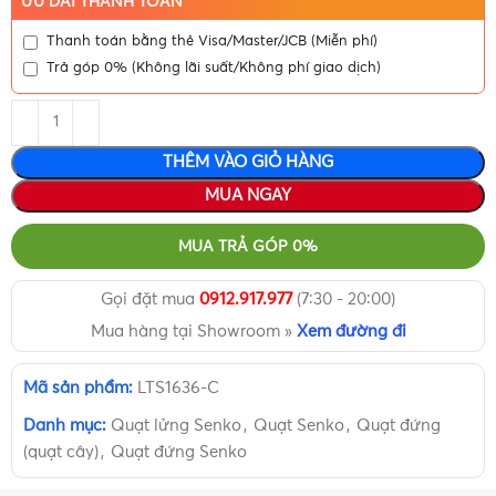
ƯU ĐÃI THANH TOÁN
Thanh toán bằng thẻ Visa/Master/JCB (Miễn phí)
Trả góp 0% (Không lãi suất/Không phí giao dịch)
THÊM VÀO GIỎ HÀNG
MUA NGAY
MUA TRẢ GÓP 0%
Gọi đặt mua
0912.917.977
(7:30 - 20:00)
Mua hàng tại Showroom »
Xem đường đi
Mã sản phẩm:
LTS1636-C
Danh mục:
Quạt lửng Senko
,
Quạt Senko
,
Quạt đứng
(quạt cây)
,
Quạt đứng Senko