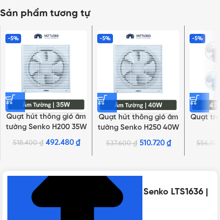
Sản phẩm tương tự
-5%
-5%
-5%
Quạt hút thông gió âm
Quạt hút thông gió âm
Quạt tr
tường Senko H200 35W
tường Senko H250 40W
492.480
₫
518.400
₫
510.720
₫
537.600
₫
556.8
NHẤN ĐỂ XEM TIẾP (THU GỌN)
Thông số kỹ thuật của Quạt lửng Senko LTS1636 |
7 cánh