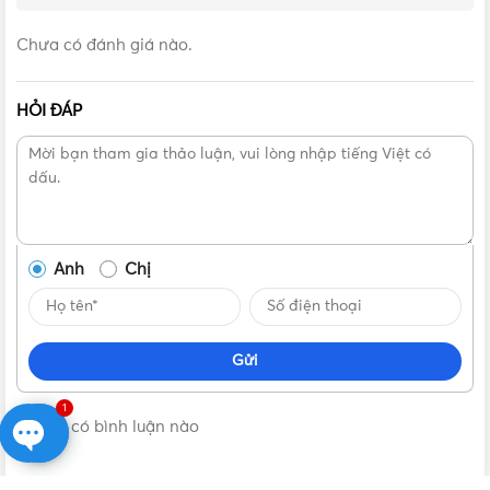
Chưa có đánh giá nào.
HỎI ĐÁP
Góc chỉnh tốc độ quạt Senko LTS1636
Anh
Chị
Gửi
1
Không có bình luận nào
Open