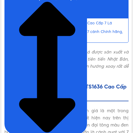
ĐIỆN ÁP
220V
Nội dung chính
HẸN GIỜ TẮT
Không
Đặc điểm của quạt Lửng Senko LTS1636 Cao Cấp 7 Lá
Liên hệ mua Quạt lửng Senko LTS1636 | 7 cánh Chính hãng,
Giá tốt, Uy tín
REMOTE
Không
Quạt lửng Senko LTS1636
Cao Cấp 7 Lá được sản xuất và
lắp ráp tại Việt Nam theo công nghệ tiên tiến Nhật Bản,
BẢO HÀNH
12 tháng
quạt lửng Senko có khả năng điều khiển hướng xoay rất dễ
dàng và thuận tiện cho người sử dụng.
XUẤT XỨ
Việt Nam
Đặc điểm của quạt Lửng Senko LTS1636 Cao Cấp
7 Lá
IEC 60227-
TIÊU CHUẨN DÂY DẪN ĐIỆN NGUỒN
53
Quạt lửng Senko LTS1636 được đánh giá là một trong
những dòng quạt lửng bán chạy nhất hiện nay trên thị
trường. Đây là mẫu quạt có thiết kế hiện đại tông màu đen
THƯƠNG HIỆU
Senko
bóng được phủ toàn thân và điểm nhấn là cánh quạt với 7