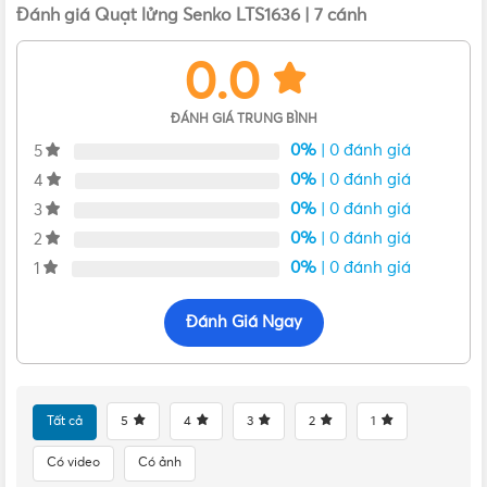
Đánh giá Quạt lửng Senko LTS1636 | 7 cánh
0.0
ĐÁNH GIÁ TRUNG BÌNH
0%
| 0 đánh giá
5
0%
| 0 đánh giá
4
0%
| 0 đánh giá
3
0%
| 0 đánh giá
2
0%
| 0 đánh giá
1
Cạnh bên của quạt
Đánh Giá Ngay
Tất cả
5
4
3
2
1
Có video
Có ảnh