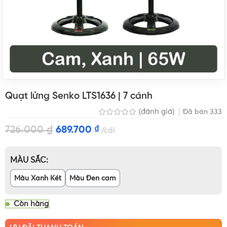
Quạt lửng Senko LTS1636 | 7 cánh
(đánh giá)
Đã bán
333
726.000
₫
689.700
₫
cái
MÀU SẮC
Màu Xanh Két
Màu Đen cam
Còn hàng