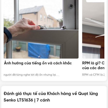
RPM là gì? CFM là gì? Ý nghĩa và công thức quy đổi
Q
của các đơn vị
p
RPM và CFM là 2 khái niệm còn khá mới mẻ với rất…
Bạ
Đánh giá thực tế của Khách hàng về Quạt lửng
Quạt đứng lửng LTS1636 có 2 màu đen cam và đen két
Senko LTS1636 | 7 cánh