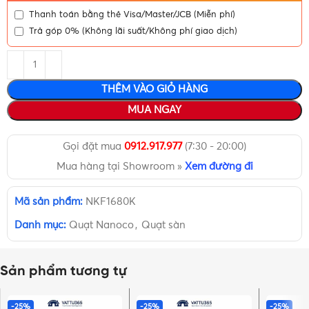
Thanh toán bằng thẻ Visa/Master/JCB (Miễn phí)
Trả góp 0% (Không lãi suất/Không phí giao dịch)
THÊM VÀO GIỎ HÀNG
MUA NGAY
Gọi đặt mua
0912.917.977
(7:30 - 20:00)
Mua hàng tại Showroom »
Xem đường đi
Mã sản phẩm:
NKF1680K
Danh mục:
Quạt Nanoco
,
Quạt sàn
Sản phẩm tương tự
-25%
-25%
-25%