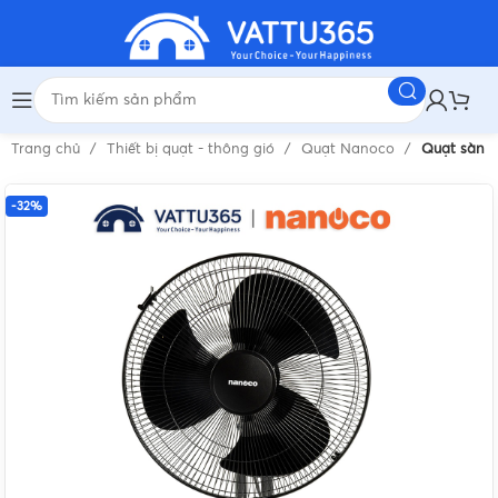
Trang chủ
Thiết bị quạt - thông gió
Quạt Nanoco
Quạt sàn 
-32%