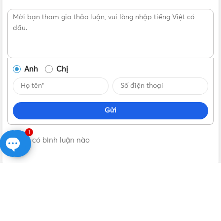
Được sản xuất tại Việt Nam trên dây chuyền công nghệ
hiện đại, quạt không chỉ đáp ứng các tiêu chuẩn chất lượng
khắt khe mà còn phù hợp với nhu cầu và điều kiện khí hậu
trong nước.
Anh
Chị
Gửi
1
Không có bình luận nào
Open
chaty
VẬT TƯ 365
| NHÀ PHÂN PHỐI THIẾT BỊ ĐIỆN NƯỚC CHÍNH
HÃNG, GIÁ TỐT