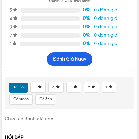
ĐÁNH GIÁ TRUNG BÌNH
0%
| 0 đánh giá
5
0%
| 0 đánh giá
4
0%
| 0 đánh giá
3
0%
| 0 đánh giá
2
0%
| 0 đánh giá
1
Đánh Giá Ngay
Tất cả
5
4
3
2
1
Có video
Có ảnh
Quạt sàn Nanoco NKF1680K 47W màu đen
Chưa có đánh giá nào.
Tuy không có chế độ hẹn giờ, nhưng NKF1680K lại nổi bật
bởi độ ổn định và khả năng làm việc bền bỉ theo thời gian.
HỎI ĐÁP