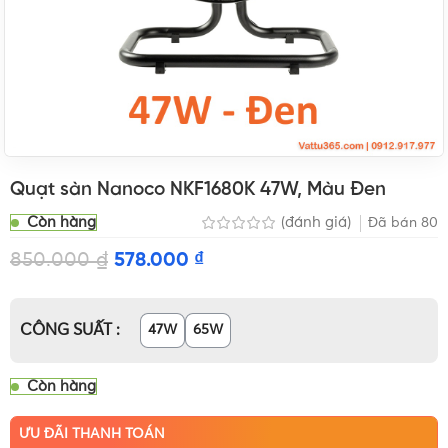
Quạt sàn Nanoco NKF1680K 47W, Màu Đen
Còn hàng
(đánh giá)
Đã bán
80
850.000
₫
578.000
₫
CÔNG SUẤT
47W
65W
Còn hàng
ƯU ĐÃI THANH TOÁN