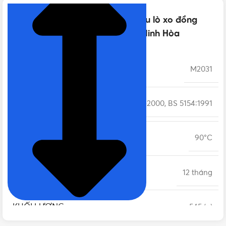
Thông số kỹ thuật của Van 1 chiều lò xo đồng
MIHA Phi 42 DN32 | Chính hãng Minh Hòa
MÃ SẢN PHẨM
M2031
TIÊU CHUẨN
BS 21 / ISO 228-1-2000, BS 5154:1991
NHIỆT ĐỘ LÀM VIỆC
90°C
BẢO HÀNH
12 tháng
KHỐI LƯỢNG
545 (g)