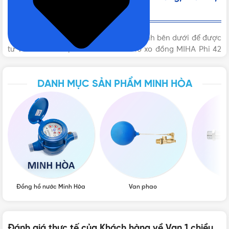
Uy tín
KÍCH THƯỚC
DN32 - Φ42mm
Vui lòng liên hệ Vật Tư 365 theo các kênh bên dưới để được
tư vấn mua sản phẩm Van 1 chiều lò xo đồng MIHA Phi 42
DN32 | Chính hãng Minh Hòa chính hãng với giá tốt nhất
nhé! Rất hân hạnh được phục vụ Quý khách.
DANH MỤC SẢN PHẨM MINH HÒA
Đồng hồ nước Minh Hòa
Van phao
Vò
Đánh giá thực tế của Khách hàng về Van 1 chiều