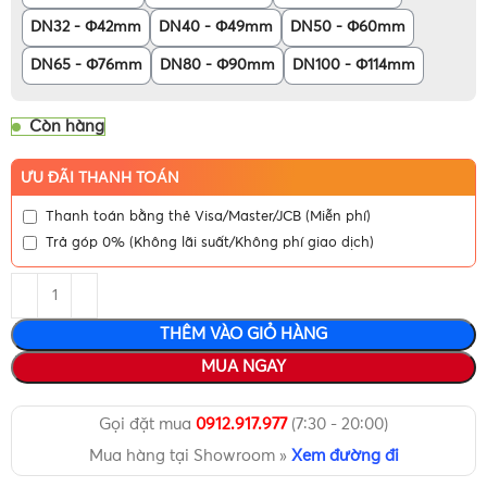
DN32 - Φ42mm
DN40 - Φ49mm
DN50 - Φ60mm
DN65 - Φ76mm
DN80 - Φ90mm
DN100 - Φ114mm
Còn hàng
ƯU ĐÃI THANH TOÁN
Thanh toán bằng thẻ Visa/Master/JCB (Miễn phí)
Trả góp 0% (Không lãi suất/Không phí giao dịch)
THÊM VÀO GIỎ HÀNG
MUA NGAY
Gọi đặt mua
0912.917.977
(7:30 - 20:00)
Mua hàng tại Showroom »
Xem đường đi