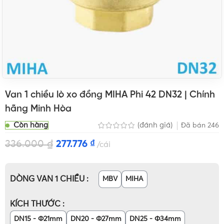
Van 1 chiều lò xo đồng MIHA Phi 42 DN32 | Chính
hãng Minh Hòa
Còn hàng
(đánh giá)
Đã bán
246
336.000
₫
277.776
₫
cái
DÒNG VAN 1 CHIỀU
MBV
MIHA
KÍCH THƯỚC
DN15 - Φ21mm
DN20 - Φ27mm
DN25 - Φ34mm