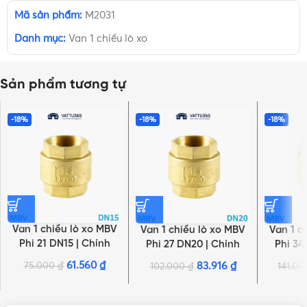
Mã sản phẩm:
M2031
Danh mục:
Van 1 chiều lò xo
Sản phẩm tương tự
-18%
-18%
-18%
Van 1 chiều lò xo MBV
Van 1 chiều lò xo MBV
Van 1 c
Phi 21 DN15 | Chính
Phi 27 DN20 | Chính
Phi 34
hãng Minh Hòa
hãng Minh Hòa
hãn
61.560
₫
75.000
₫
83.916
₫
102.000
₫
141.0
NHẤN ĐỂ XEM TIẾP (THU GỌN)