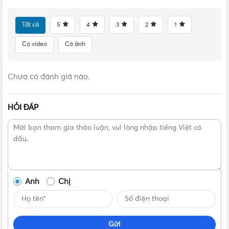
Tất cả
5
4
3
2
1
Có video
Có ảnh
Chưa có đánh giá nào.
HỎI ĐÁP
Anh
Chị
Gửi