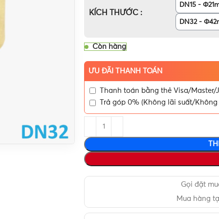
DN15 - Φ21
KÍCH THƯỚC
DN32 - Φ4
Còn hàng
ƯU ĐÃI THANH TOÁN
Thanh toán bằng thẻ Visa/Master/J
Trả góp 0% (Không lãi suất/Không 
TH
Gọi đặt m
Mua hàng t