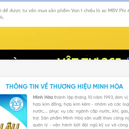
ưới để được tư vấn mua sản phẩm Van 1 chiều lò xo MBV Phi 
h.
THÔNG TIN VỀ THƯƠNG HIỆU MINH HÒA
Minh Hòa
thành lập tháng 10 năm 1993, đơn vị 
hợp kim đồng, hợp kim kẽm - nhôm và các loại
nước,... phục vụ các ngành cấp nước, khí, ga
trợ. Sản phẩm Minh Hòa sản xuất theo công ng
quản lý - vận hành bởi đội ngũ kỹ sư và công