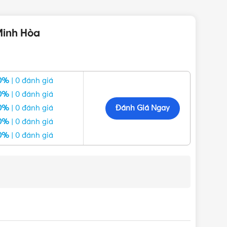
IỆP
Minh Hòa
0%
| 0 đánh giá
0%
| 0 đánh giá
Đánh Giá Ngay
0%
| 0 đánh giá
0%
| 0 đánh giá
ư Panasonic, Nanoco, MPE, Schneider, Sino Vanlock,
hàng nhanh ở các tỉnh đáp cùng nhiều chương trình
0%
| 0 đánh giá