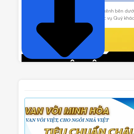
Vui lòng liên hệ Vật Tư 365 theo các kênh bên d
tốt nhất nhé! Rất hân hạnh được phục vụ Quý khác