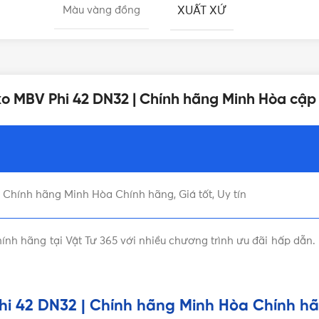
XUẤT XỨ
Màu vàng đồng
DÒNG VAN 1 CHIỀU
Minh Hòa
 xo MBV Phi 42 DN32 | Chính hãng Minh Hòa cập
DN32 - Φ42mm
| Chính hãng Minh Hòa Chính hãng, Giá tốt, Uy tín
nh hãng tại Vật Tư 365 với nhiều chương trình ưu đãi hấp dẫn.
hi 42 DN32 | Chính hãng Minh Hòa Chính hãn