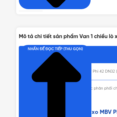
MÀU SẮC
THƯƠNG HIỆU
Mô tả chi tiết sản phẩm Van 1 chiều lò
KÍCH THƯỚC
NHẤN ĐỂ ĐỌC TIẾP (THU GỌN)
Nội dung chính
Liên hệ mua Van 1 chiều lò xo MBV Phi 42 DN32 
Van 1 chiều lò xo MBV Phi 42 DN32 được phân phối chí
tư vấn mua hàng miễn phí!
Liên hệ mua Van 1 chiều lò xo MBV P