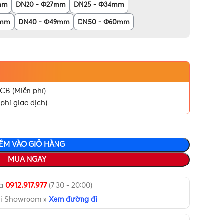
mm
DN20 - Φ27mm
DN25 - Φ34mm
2mm
DN40 - Φ49mm
DN50 - Φ60mm
CB (Miễn phí)
phí giao dịch)
ÊM VÀO GIỎ HÀNG
MUA NGAY
ua
0912.917.977
(7:30 - 20:00)
ại Showroom »
Xem đường đi