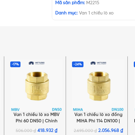
Mã sản phẩm:
M2215
Danh mục:
Van 1 chiều lò xo
-17%
-24%
Van 1 chiều lò xo MBV
Van 1 chiều lò xo đồng
THÊM VÀO GIỎ HÀNG
THÊM VÀO GIỎ HÀNG
Phi 60 DN50 | Chính
MIHA Phi 114 DN100 |
hãng Minh Hòa
Chính hãng Minh Hòa
418.932
₫
2.056.968
₫
506.000
₫
2.695.000
₫