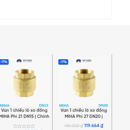
-17%
-17%
-18%
Van 1 chiều lò xo đồng
Van 1 chiều lò xo đồng
Van 
THÊM VÀO GIỎ HÀNG
THÊM VÀO GIỎ HÀNG
THÊM 
MIHA Phi 21 DN15 | Chính
MIHA Phi 27 DN20 |
MI
hãng Minh Hòa
Chính hãng Minh Hòa
Chí
119.664
₫
145.000
₫
19