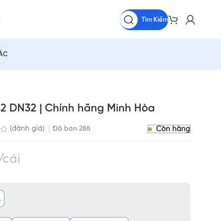
Tìm Kiếm
HÁC
 42 DN32 | Chính hãng Minh Hòa
Còn hàng
(đánh giá)
Đã bán
288
cái
A