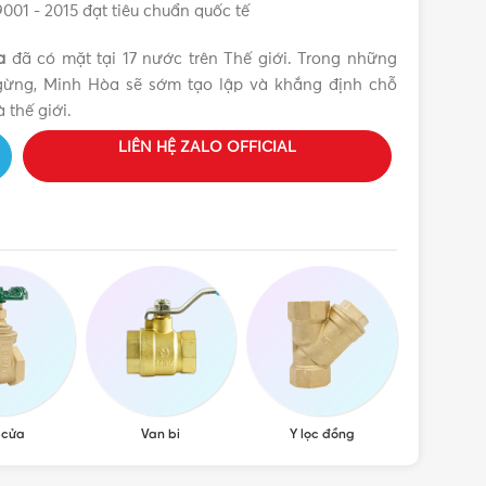
9001 - 2015 đạt tiêu chuẩn quốc tế
a
đã có mặt tại 17 nước trên Thế giới. Trong những
ngừng, Minh Hòa sẽ sớm tạo lập và khắng định chỗ
 thế giới.
LIÊN HỆ ZALO OFFICIAL
 cửa
Van bi
Y lọc đồng
Van cầu,