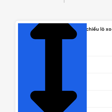
NHẤN ĐỂ XEM TIẾP (THU GỌN)
Thông số kỹ thuật của Van 1 chiều lò x
MÃ SẢN PHẨM
NHIỆT ĐỘ LÀM VIỆC
KHỐI LƯỢNG
CHẤT LIỆU THÂN