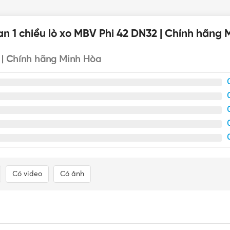
T TƯ 365 - NHÀ PHÂN PHỐI THIẾT BỊ ĐIỆN NƯỚC CHUYÊN NGH
n 1 chiều lò xo MBV Phi 42 DN32 | Chính hãng 
2 | Chính hãng Minh Hòa
Tân, TPHCM
(
Click xem đường
)
 dụng và công nghiệp tại TP.HCM từ các thương hiệu uy tín nh
ư 365
Cam kết sản phẩm chính hãng, mức giá tốt, hỗ trợ giao 
Có video
Có ảnh