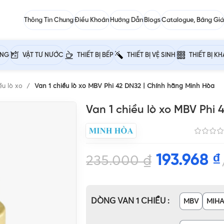
Thông Tin Chung
Điều Khoản
Hướng Dẫn
Blogs
Catalogue, Bảng Giá
ỰNG
VẬT TƯ NƯỚC
THIẾT BỊ BẾP
THIẾT BỊ VỆ SINH
THIẾT BỊ K
ều lò xo
Van 1 chiều lò xo MBV Phi 42 DN32 | Chính hãng Minh Hòa
Van 1 chiều lò xo MBV Phi
193.968
₫
235.000
₫
DÒNG VAN 1 CHIỀU
MBV
MIH