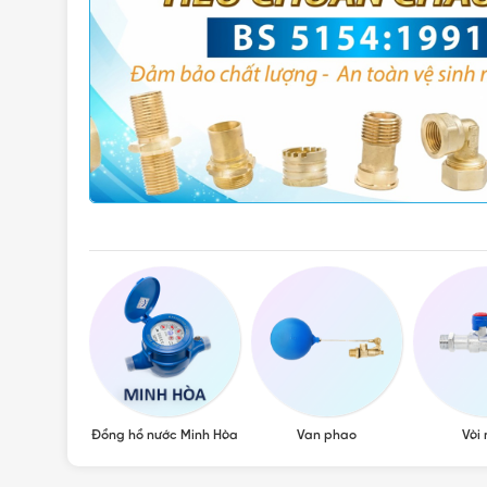
, van hơi
Đồng hồ nước Minh Hòa
Van phao
Vòi