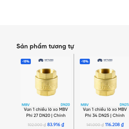
Sản phẩm tương tự
-18%
-18%
Van 1 chiều lò xo MBV
Van 1 chiều lò xo MBV
THÊM VÀO GIỎ HÀNG
THÊM VÀO GIỎ HÀNG
Phi 27 DN20 | Chính
Phi 34 DN25 | Chính
hãng Minh Hòa
hãng Minh Hòa
83.916
₫
116.208
₫
102.000
₫
141.000
₫