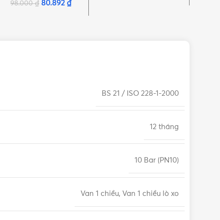
80.892
₫
98.000
₫
BS 21 / ISO 228-1-2000
12 tháng
10 Bar (PN10)
Van 1 chiều, Van 1 chiều lò xo