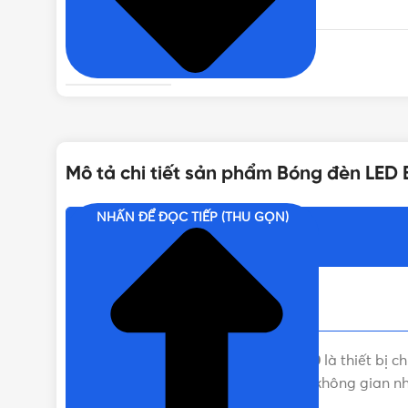
TIÊU CHUẨN
HỆ SỐ CÔNG SUẤT (PF)
Mô tả chi tiết sản phẩm Bóng đèn LED
NHẤN ĐỂ ĐỌC TIẾP (THU GỌN)
Nội dung chính
Bóng Đèn Led Bulb 40W MPE LBD-40
là thiết bị 
quả chiếu sáng cao phù hợp với mọi không gian nh