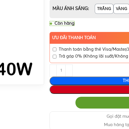
MÀU ÁNH SÁNG
TRẮNG
VÀNG
Còn hàng
ƯU ĐÃI THANH TOÁN
Thanh toán bằng thẻ Visa/Master/J
Trả góp 0% (Không lãi suất/Không 
TH
Gọi đặt m
Mua hàng t