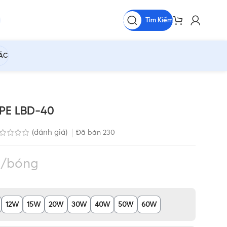
Tìm Kiếm
HÁC
PE LBD-40
(đánh giá)
Đã bán
230
bóng
12W
15W
20W
30W
40W
50W
60W