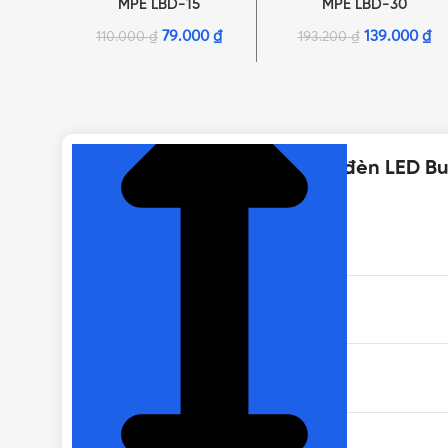
MPE LBD-15
MPE LBD-30
79.000
₫
139.000
₫
110.000
₫
193.200
₫
NHẤN ĐỂ XEM TIẾP (THU GỌN)
Thông số kỹ thuật của Bóng đèn LED 
THƯƠNG HIỆU
CÔNG SUẤT
XUẤT XỨ
QUANG THÔNG