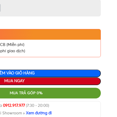
CB (Miễn phí)
phí giao dịch)
ÊM VÀO GIỎ HÀNG
MUA NGAY
MUA TRẢ GÓP 0%
ua
0912.917.977
(7:30 - 20:00)
ại Showroom »
Xem đường đi