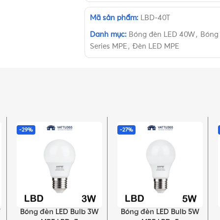
Mã sản phẩm:
LBD-40T
Danh mục:
Bóng đèn LED 40W
,
Bóng 
Series MPE
,
Đèn LED MPE
-29%
-27%
W
Bóng đèn LED Bulb 3W
Bóng đèn LED Bulb 5W
LỰA CHỌN TÙY CHỌN
LỰA CHỌN TÙY CHỌN