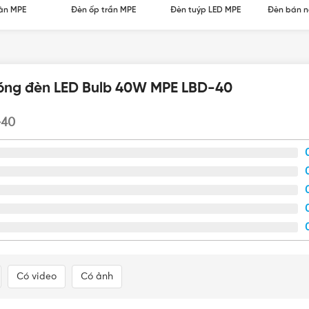
àn MPE
Đèn ốp trần MPE
Đèn tuýp LED MPE
Đèn bán n
Bóng đèn LED Bulb 40W MPE LBD-40
-40
Bóng Đèn Led Bulb 40W mang thiết kế đơn giản, thanh lịch
Có video
Có ảnh
 nhựa PC, có khả năng chịu nhiệt, chống va đập mạnh và duy