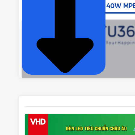
Ưu điểm của đèn LED Bulb 40W MP