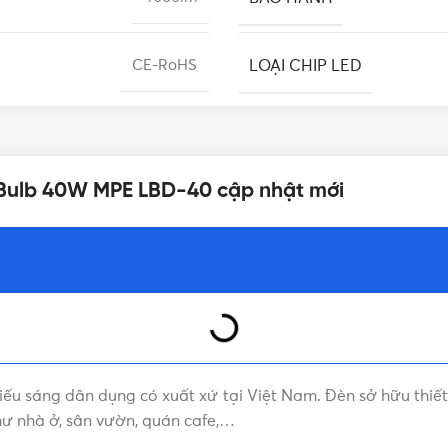
LOẠI CHIP LED
CE-RoHS
CHẤT LIỆU
>0.0
 Bulb 40W MPE LBD-40 cập nhật mới
chiếu sáng dân dụng có xuất xứ tại Việt Nam. Đèn sở hữu thi
ư nhà ở, sân vườn, quán cafe,…