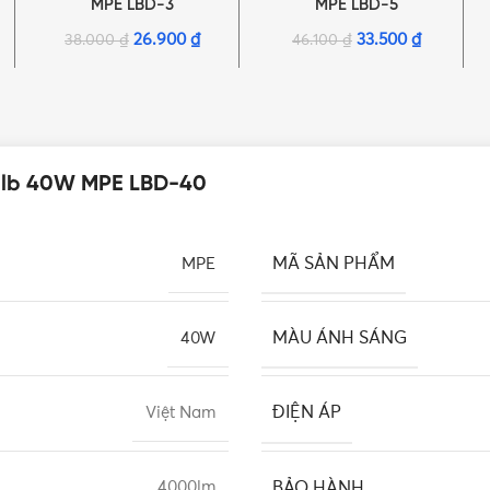
MPE LBD-3
MPE LBD-5
26.900
₫
33.500
₫
38.000
₫
46.100
₫
Bulb 40W MPE LBD-40
MÃ SẢN PHẨM
MPE
MÀU ÁNH SÁNG
40W
ĐIỆN ÁP
Việt Nam
BẢO HÀNH
4000lm