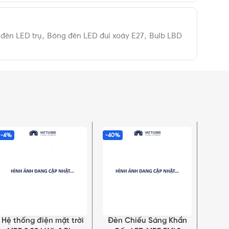
đèn LED trụ
,
Bóng đèn LED đui xoáy E27
,
Bulb LBD
-4%
-40%
-39%
Hệ thống điện mặt trời
Đèn Chiếu Sáng Khẩn
Đèn
THÊM VÀO GIỎ HÀNG
THÊM VÀO GIỎ HÀNG
THÊM 