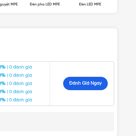
guyệt MPE
Đèn pha LED MPE
Đèn LED MPE
Đèn LED â
0%
| 0 đánh giá
0%
| 0 đánh giá
Đánh Giá Ngay
0%
| 0 đánh giá
0%
| 0 đánh giá
0%
| 0 đánh giá
 trì ánh sáng liên tục. Bảo vệ mắt khỏi những tật