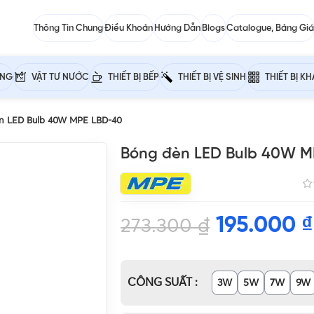
Thông Tin Chung
Điều Khoản
Hướng Dẫn
Blogs
Catalogue, Bảng Giá
ỰNG
VẬT TƯ NƯỚC
THIẾT BỊ BẾP
THIẾT BỊ VỆ SINH
THIẾT BỊ K
n LED Bulb 40W MPE LBD-40
Bóng đèn LED Bulb 40W M
195.000
₫
273.300
₫
CÔNG SUẤT
3W
5W
7W
9W