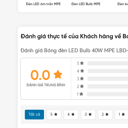
ED MPE
Đèn LED âm trần MPE
Đèn LED Bulb MPE
Đèn b
Đánh giá thực tế của Khách hàng về 
Đánh giá Bóng đèn LED Bulb 40W MPE LBD
5
0.0
4
3
ĐÁNH GIÁ TRUNG BÌNH
2
1
Tất cả
5
4
3
2
1
Đèn LED Bulb 40W được làm từ vật liệu cao cấp là