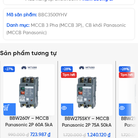
Mã sản phẩm:
BBC3500YHV
Danh mục:
MCCB 3 Pha (MCCB 3P)
,
CB khối Panasonic
(MCCB Panasonic)
Sản phẩm tương tự
-27%
-28%
-28%
Tạm hết
Tạm hết
BBW260Y – MCCB
BBW275SKY – MCCB
BBW210
Panasonic 2P 60A 5kA
Panasonic 2P 75A 50kA
Panas
220VAC
220VAC
50
723.987
₫
990.000
₫
1.240.120
₫
1.720.000
₫
1.720.0
NHẤN ĐỂ XEM TIẾP (THU GỌN)