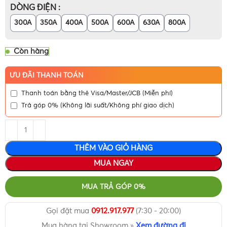
DÒNG ĐIỆN
300A
350A
400A
500A
600A
630A
800A
Còn hàng
ƯU ĐÃI THANH TOÁN
Thanh toán bằng thẻ Visa/Master/JCB (Miễn phí)
Trả góp 0% (Không lãi suất/Không phí giao dịch)
THÊM VÀO GIỎ HÀNG
MUA NGAY
MUA TRẢ GÓP 0%
Gọi đặt mua
0912.917.977
(7:30 - 20:00)
Mua hàng tại Showroom »
Xem đường đi