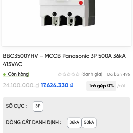
BBC3500YHV – MCCB Panasonic 3P 500A 36kA
415VAC
Còn hàng
(đánh giá)
Đã bán
496
24.100.000
₫
17.624.330
₫
cái
SỐ CỰC
3P
DÒNG CẮT DANH ĐỊNH
36kA
50kA