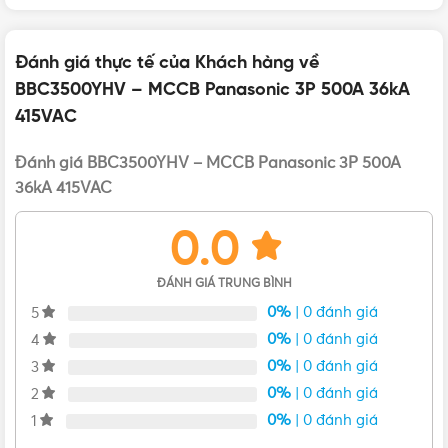
Đánh giá thực tế của Khách hàng về
BBC3500YHV – MCCB Panasonic 3P 500A 36kA
415VAC
Đánh giá BBC3500YHV – MCCB Panasonic 3P 500A
36kA 415VAC
0.0
ĐÁNH GIÁ TRUNG BÌNH
0%
| 0 đánh giá
5
0%
| 0 đánh giá
4
0%
| 0 đánh giá
3
Bản vẽ kích thước của MCCB Panasonic BBC3500YHV 3P
0%
| 0 đánh giá
2
Đặc điểm nổi bật của cầu dao BBC3500YHV
0%
| 0 đánh giá
1