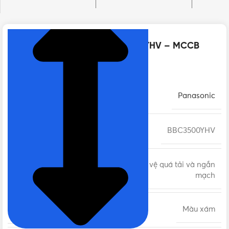
Thông số kỹ thuật của BBC3500YHV – MCCB
Panasonic 3P 500A 36kA 415VAC
THƯƠNG HIỆU
Panasonic
MÃ SẢN PHẨM
BBC3500YHV
MCCB bảo vệ quá tải và ngắn
DÒNG SẢN PHẨM
mạch
MÀU SẮC
Màu xám