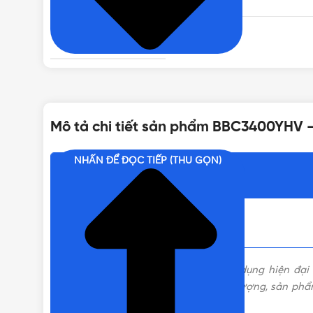
CHỨNG TỪ ĐI KÈM
BẢO HÀNH
Mô tả chi tiết sản phẩm BBC3400YHV 
DÒNG CẮT DANH ĐỊNH
NHẤN ĐỂ ĐỌC TIẾP (THU GỌN)
Nội dung chính
BẢNG GIÁ
Ngày nay, việc đưa thiết bị điện dân dụng hiện đ
BBC3400YHV
. Với những ưu điểm ấn tượng, sản phẩ
trình xây dựng,…