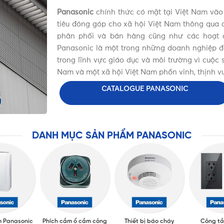
Panasonic
chính thức có mặt tại Việt Nam vào
tiêu đóng góp cho xã hội Việt Nam thông qua c
phân phối và bán hàng cũng như các hoạt đ
Panasonic là một trong những doanh nghiệp đặc
trong lĩnh vực giáo dục và môi trường vì cuộ
Nam và một xã hội Việt Nam phồn vinh, thịnh v
CATALOGUE PANASONIC
DANH MỤC SẢN PHẨM PANASONIC
m Panasonic
Phích cắm ổ cắm công
Thiết bị báo cháy
Công tắ