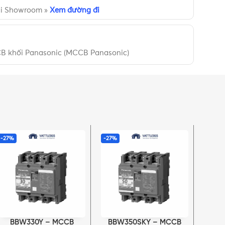
ại Showroom »
Xem đường đi
B khối Panasonic (MCCB Panasonic)
-27%
-27%
-28%
Tạm hế
BBW330Y – MCCB
BBW350SKY – MCCB
BBW
THÊM VÀO GIỎ HÀNG
THÊM VÀO GIỎ HÀNG
ĐỌC T