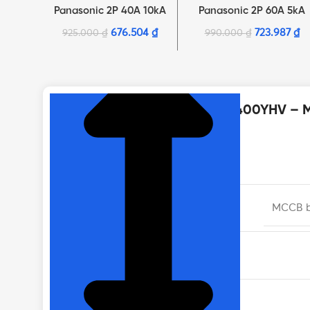
Panasonic 2P 40A 10kA
Panasonic 2P 60A 5kA
220VAC
220VAC
676.504
₫
723.987
₫
925.000
₫
990.000
₫
NHẤN ĐỂ XEM TIẾP (THU GỌN)
Thông số kỹ thuật của BBC3400YHV – 
THƯƠNG HIỆU
DÒNG SẢN PHẨM
MCCB b
CHẤT LIỆU
TẦN SỐ ĐỊNH MỨC