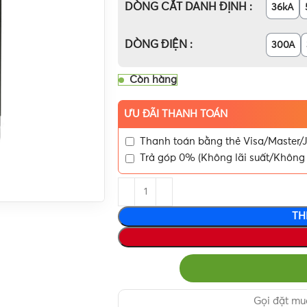
DÒNG CẮT DANH ĐỊNH
36kA
DÒNG ĐIỆN
300A
Còn hàng
ƯU ĐÃI THANH TOÁN
Thanh toán bằng thẻ Visa/Master/J
Trả góp 0% (Không lãi suất/Không 
TH
Gọi đặt m