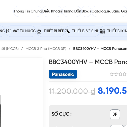
Thông Tin Chung
Điều Khoản
Hướng Dẫn
Blogs
Catalogue, Bảng Giá
ỰNG
VẬT TƯ NƯỚC
THIẾT BỊ BẾP
THIẾT BỊ VỆ SINH
THIẾT BỊ K
hối (MCCB)
MCCB 3 Pha (MCCB 3P)
BBC3400YHV – MCCB Panasoni
BBC3400YHV – MCCB Panas
8.190.
11.200.000
₫
SỐ CỰC
3P