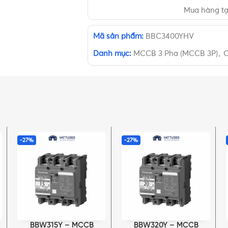
Mua hàng t
Mã sản phẩm:
BBC3400YHV
Danh mục:
MCCB 3 Pha (MCCB 3P)
,
C
-27%
-27%
BBW315Y – MCCB
BBW320Y – MCCB
THÊM VÀO GIỎ HÀNG
THÊM VÀO GIỎ HÀNG