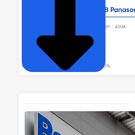
Thống số cơ bản của MCCB Panas
MCCB (Molded Case Circuit Breaker) 3P – 400A
Dòng cắt: 415VAC/36kA
Sản xuất tại Nhật Bản
Bảo hành: 12 tháng
Tiêu chuẩn: IEC 60947-2, EN 60947-2
Trạng thái sản phẩm: Có sẵn, mới 100%