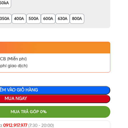
50kA
350A
400A
500A
600A
630A
800A
CB (Miễn phí)
phí giao dịch)
ÊM VÀO GIỎ HÀNG
MUA NGAY
MUA TRẢ GÓP 0%
ua
0912.917.977
(7:30 - 20:00)