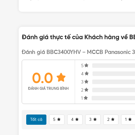
Đánh giá thực tế của Khách hàng về
Đánh giá BBC3400YHV – MCCB Panasonic 3
5
0.0
4
3
ĐÁNH GIÁ TRUNG BÌNH
2
1
Tất cả
5
4
3
2
1