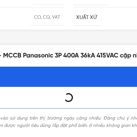
XUẤT XỨ
CO, CQ, VAT
SỐ CỰC
12 tháng
– MCCB Panasonic 3P 400A 36kA 415VAC cập n
DÒNG ĐIỆN
36kA
LOẠI
Giá CB Panasonic
ại vào sử dụng trên thị trường ngày càng nhiều. Đáng chú ý 
m được người tiêu dùng lắp đặt phổ biến ở nhiều không gian k