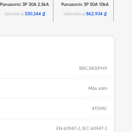
Panasonic 3P 30A 2.5kA
Panasonic 3P 50A 10kA
Pana
220VAC
220VAC
530.244
₫
862.934
₫
725.000
₫
1.180.000
₫
2.20
BBC3400YHV
Màu xám
415VAC
EN 60947-2, IEC 60947-2