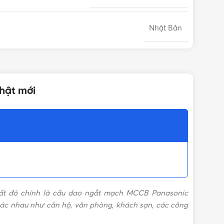
Nhật Bản
3P
hật mới
400A
Aptomat Panasonic
nhất đó chính là cầu dao ngắt mạch MCCB Panasonic
hác nhau như căn hộ, văn phòng, khách sạn, các công