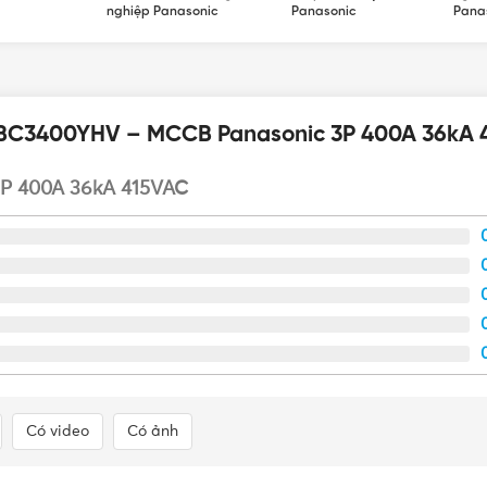
nghiệp Panasonic
Panasonic
Pana
 BBC3400YHV – MCCB Panasonic 3P 400A 36kA 
P 400A 36kA 415VAC
Có video
Có ảnh