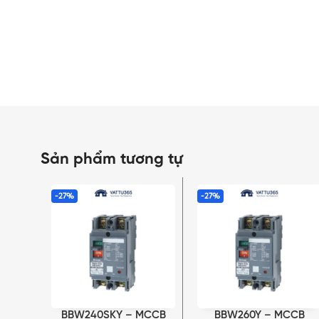
Sản phẩm tương tự
-27%
-27%
BBW240SKY – MCCB
BBW260Y – MCCB
THÊM VÀO GIỎ HÀNG
THÊM VÀO GIỎ HÀNG