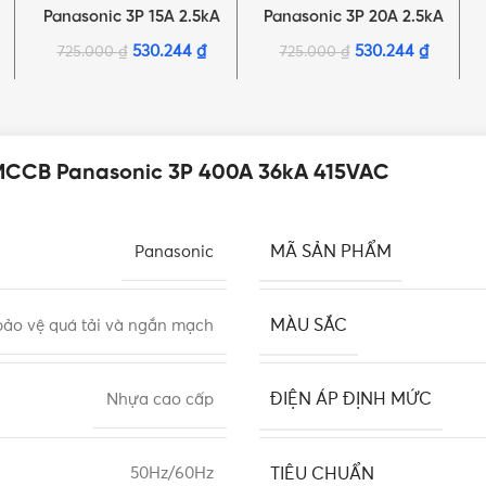
Panasonic 3P 15A 2.5kA
Panasonic 3P 20A 2.5kA
220VAC
220VAC
530.244
₫
530.244
₫
725.000
₫
725.000
₫
MCCB Panasonic 3P 400A 36kA 415VAC
MÃ SẢN PHẨM
Panasonic
MÀU SẮC
ảo vệ quá tải và ngắn mạch
ĐIỆN ÁP ĐỊNH MỨC
Nhựa cao cấp
TIÊU CHUẨN
50Hz/60Hz