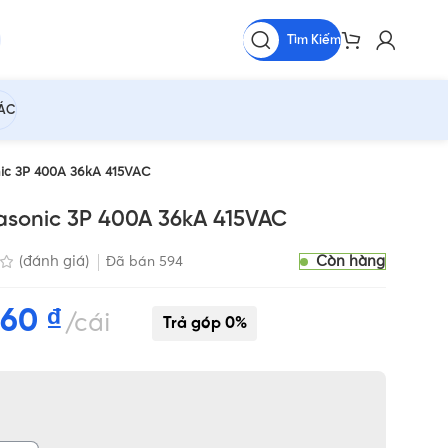
Tìm Kiếm
HÁC
c 3P 400A 36kA 415VAC
onic 3P 400A 36kA 415VAC
Còn hàng
(đánh giá)
Đã bán
594
560
₫
cái