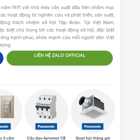
 năm 1971 với nhà máy sản xuất đầu tiên nhằm mục
ác hoạt động từ nghiên cứu và phát triển, sản xuất,
ộng trách nhiệm xã hội Tập đoàn. Tại Việt Nam,
 biệt chú trọng tới các hoạt động xã hội, đặc biệt
c sống hạnh phúc, khỏe mạnh của mỗi người dân Việt
ượng.
LIÊN HỆ ZALO OFFICIAL
c ổ cắm
Cầu dao Aptomat CB
Quạt hút thông gió
Máy sấy ta