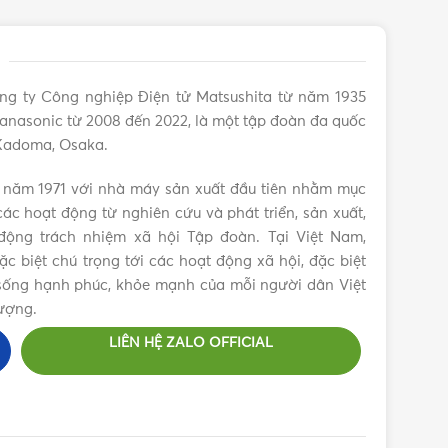
ng ty Công nghiệp Điện tử Matsushita từ năm 1935
anasonic từ 2008 đến 2022, là một tập đoàn đa quốc
 Kadoma, Osaka.
 năm 1971 với nhà máy sản xuất đầu tiên nhằm mục
ác hoạt động từ nghiên cứu và phát triển, sản xuất,
ộng trách nhiệm xã hội Tập đoàn. Tại Việt Nam,
 biệt chú trọng tới các hoạt động xã hội, đặc biệt
c sống hạnh phúc, khỏe mạnh của mỗi người dân Việt
ượng.
LIÊN HỆ ZALO OFFICIAL