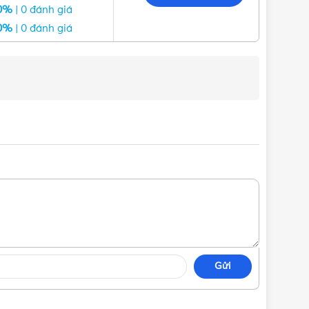
0%
| 0 đánh giá
0%
| 0 đánh giá
nh lắp đặt và mọi thao tác đóng ngắt được thực hiện
ụng nhiều cho các công trình xây dựng, các khu công
Gửi
u chuẩn quốc tế IEC và được thế giới công nhận. Sản