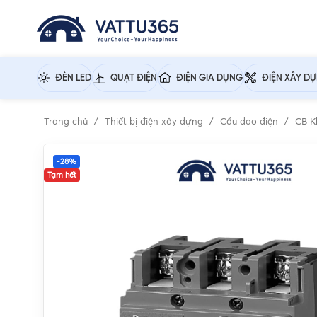
ĐÈN LED
QUẠT ĐIỆN
ĐIỆN GIA DỤNG
ĐIỆN XÂY D
Trang chủ
Thiết bị điện xây dựng
Cầu dao điện
CB K
-28%
Tạm hết