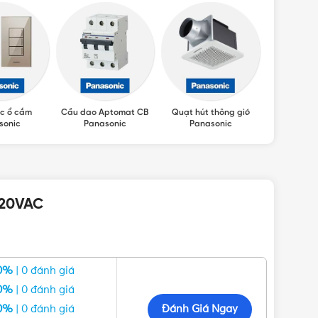
c ổ cắm
Cầu dao Aptomat CB
Quạt hút thông gió
Máy sấy ta
sonic
Panasonic
Panasonic
220VAC
0%
| 0 đánh giá
0%
| 0 đánh giá
Đánh Giá Ngay
0%
| 0 đánh giá