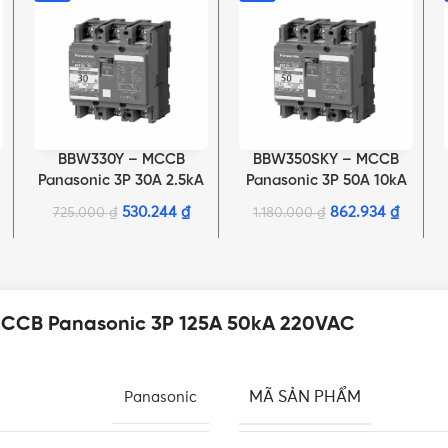
BBW330Y – MCCB
BBW350SKY – MCCB
THÊM VÀO GIỎ HÀNG
THÊM VÀO GIỎ HÀNG
Panasonic 3P 30A 2.5kA
Panasonic 3P 50A 10kA
220VAC
220VAC
530.244
₫
862.934
₫
725.000
₫
1.180.000
₫
MCCB Panasonic 3P 125A 50kA 220VAC
MÃ SẢN PHẨM
Panasonic