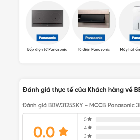
Panasonic
Bếp điện từ Panasonic
Tủ điện Panasonic
Máy hút ẩ
Đánh giá thực tế của Khách hàng về
Đánh giá BBW3125SKY – MCCB Panasonic 3
5
0.0
4
3