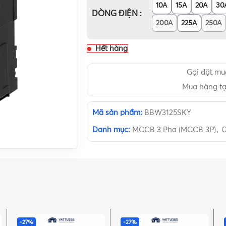
10A
15A
20A
30
DÒNG ĐIỆN
200A
225A
250A
Hết hàng
Gọi đặt m
Mua hàng t
Mã sản phẩm:
BBW3125SKY
Danh mục:
MCCB 3 Pha (MCCB 3P)
,
C
-27%
-27%