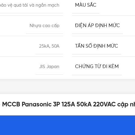
MÀU SẮC
ảo vệ quá tải và ngắn mạch
ĐIỆN ÁP ĐỊNH MỨC
Nhựa cao cấp
TẦN SỐ ĐỊNH MỨC
25kA, 50A
CHỨNG TỪ ĐI KÈM
JIS Japan
BẢO HÀNH
Nhật Bản
– MCCB Panasonic 3P 125A 50kA 220VAC cập n
DÒNG ĐIỆN
3P
LOẠI
Giá CB Panasonic