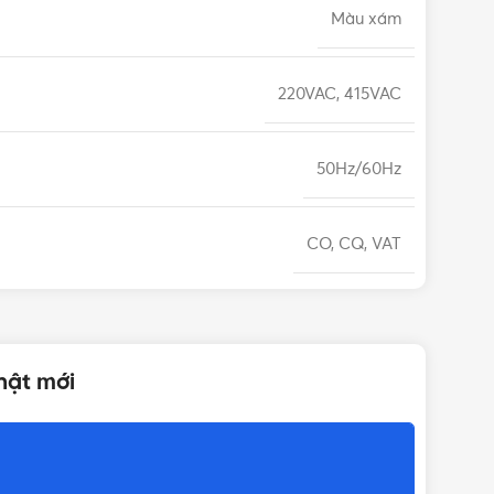
Màu xám
220VAC, 415VAC
50Hz/60Hz
CO, CQ, VAT
12 tháng
hật mới
125A
Cầu dao Panasonic