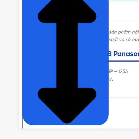
Cầu dao tự động
BBW3125SKY
là dòng sản phẩm nổi 
nay. Thiết bị dẫn đầu về công nghệ sản xuất và sở h
Thống số cơ bản của MCCB Panaso
MCCB (Molded Case Circuit Breaker) 3P – 125A
Dòng cắt: 220VAC/50kA – 415VAC/25kA
Sản xuất tại Nhật Bản