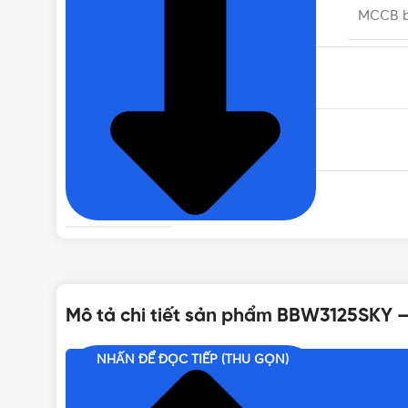
DÒNG SẢN PHẨM
MCCB b
CHẤT LIỆU
DÒNG CẮT DANH ĐỊNH
TIÊU CHUẨN
XUẤT XỨ
Mô tả chi tiết sản phẩm BBW3125SKY 
SỐ CỰC
NHẤN ĐỂ ĐỌC TIẾP (THU GỌN)
Nội dung chính
BẢNG GIÁ