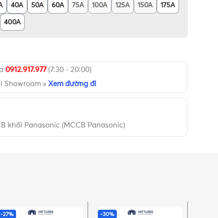
A
40A
50A
60A
75A
100A
125A
150A
175A
400A
ua
0912.917.977
(7:30 - 20:00)
ại Showroom »
Xem đường đi
B khối Panasonic (MCCB Panasonic)
-27%
-30%
-27%