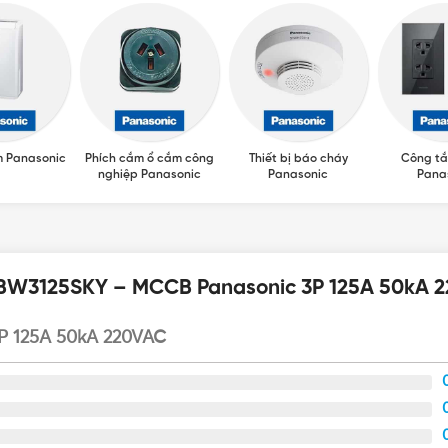
m Panasonic
Phích cắm ổ cắm công
Thiết bị báo cháy
Công tắ
nghiệp Panasonic
Panasonic
Pana
 BBW3125SKY – MCCB Panasonic 3P 125A 50kA 
P 125A 50kA 220VAC