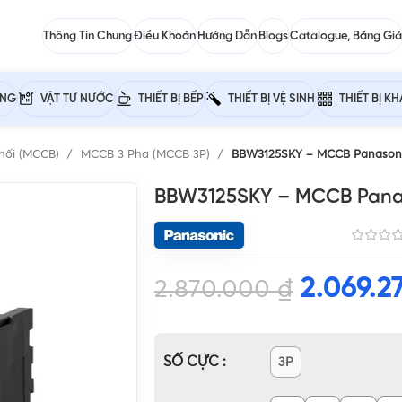
Thông Tin Chung
Điều Khoản
Hướng Dẫn
Blogs
Catalogue, Bảng Giá
ỰNG
VẬT TƯ NƯỚC
THIẾT BỊ BẾP
THIẾT BỊ VỆ SINH
THIẾT BỊ K
hối (MCCB)
MCCB 3 Pha (MCCB 3P)
BBW3125SKY – MCCB Panasoni
BBW3125SKY – MCCB Panas
2.069.2
2.870.000
₫
SỐ CỰC
3P