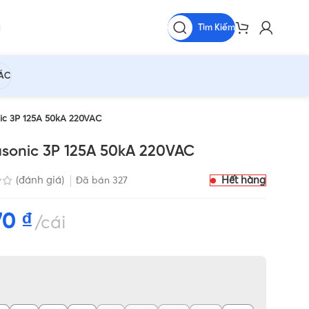
Tìm Kiếm
HÁC
c 3P 125A 50kA 220VAC
onic 3P 125A 50kA 220VAC
Hết hàng
(đánh giá)
Đã bán
327
70
₫
cái