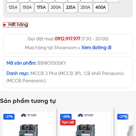
125A
150A
175A
200A
225A
250A
400A
Hết hàng
Gọi đặt mua
0912.917.977
(7:30 - 20:00)
Mua hàng tại Showroom »
Xem đường đi
Mã sản phẩm:
BBW3150SKY
Danh mục:
MCCB 3 Pha (MCCB 3P)
,
CB khối Panasonic
(MCCB Panasonic)
Sản phẩm tương tự
-27%
-28%
-27%
Tạm hết