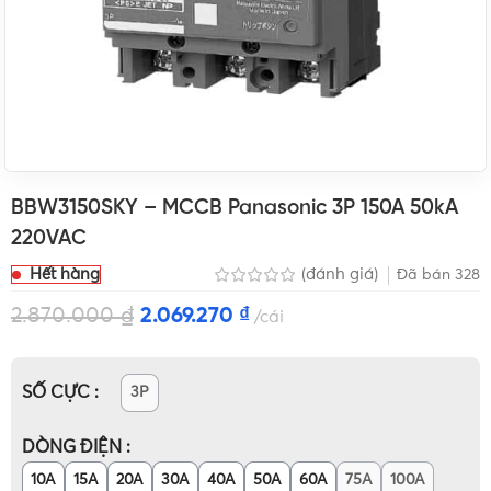
BBW3150SKY – MCCB Panasonic 3P 150A 50kA
220VAC
Hết hàng
(đánh giá)
Đã bán
328
2.870.000
₫
2.069.270
₫
cái
SỐ CỰC
3P
DÒNG ĐIỆN
10A
15A
20A
30A
40A
50A
60A
75A
100A