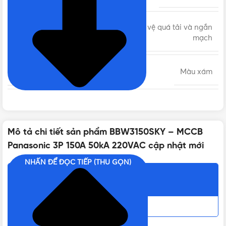
MCCB bảo vệ quá tải và ngắn
DÒNG SẢN PHẨM
mạch
MÀU SẮC
Màu xám
CHẤT LIỆU
Nhựa cao cấp
Mô tả chi tiết sản phẩm BBW3150SKY – MCCB
ĐIỆN ÁP ĐỊNH MỨC
220VAC, 415VAC
Panasonic 3P 150A 50kA 220VAC cập nhật mới
NHẤN ĐỂ ĐỌC TIẾP (THU GỌN)
DÒNG CẮT DANH ĐỊNH
25kA, 50A
Nội dung chính
TẦN SỐ ĐỊNH MỨC
50Hz/60Hz