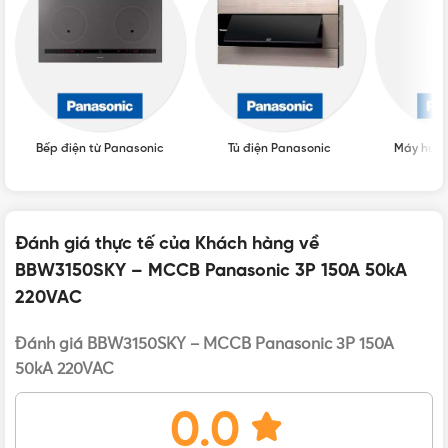
LOẠI
CB Panasonic
Bếp điện từ Panasonic
Tủ điện Panasonic
Máy hút 
Đánh giá thực tế của Khách hàng về
BBW3150SKY – MCCB Panasonic 3P 150A 50kA
220VAC
Bản vẽ kích thước của MCCB Panasonic BBW3150SKY 3P
Đánh giá BBW3150SKY – MCCB Panasonic 3P 150A
Đặc điểm nổi bật của cầu dao BBW3150SKY
50kA 220VAC
Cầu dao BBW3150SKY
có thiết kế đơn giản, kiểu dáng gọn
0.0
nhẹ, diện tích tay gạt thích hợp, thuận tiện cho quá trình lắp