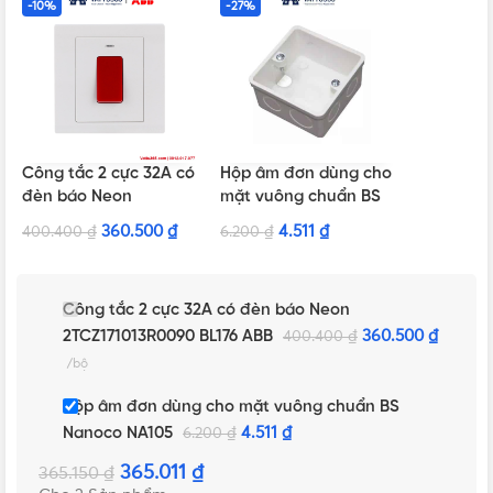
-10%
-27%
Công tắc 2 cực 32A có
Hộp âm đơn dùng cho
đèn báo Neon
mặt vuông chuẩn BS
2TCZ171013R0090 BL176
Nanoco NA105
360.500
₫
4.511
₫
400.400
₫
6.200
₫
ABB
Công tắc 2 cực 32A có đèn báo Neon
2TCZ171013R0090 BL176 ABB
360.500
₫
400.400
₫
bộ
Hộp âm đơn dùng cho mặt vuông chuẩn BS
Nanoco NA105
4.511
₫
6.200
₫
365.011
₫
365.150
₫