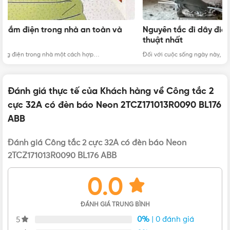
Catalogue ABB
Nguyên tắc đi dây điện âm tường an toàn và đúng kỹ
Ổ
thuật nhất
đ
Đối với cuộc sống ngày này, yếu tố thẩm mỹ được đánh giá…
Ng
Đánh giá thực tế của Khách hàng về Công tắc 2
cực 32A có đèn báo Neon 2TCZ171013R0090 BL176
ABB
Đánh giá Công tắc 2 cực 32A có đèn báo Neon
2TCZ171013R0090 BL176 ABB
0.0
ĐÁNH GIÁ TRUNG BÌNH
0%
| 0 đánh giá
5