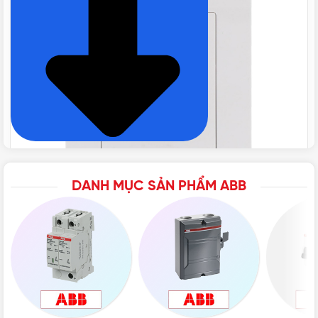
CHẤT LIỆU
Nhựa PC
KIỂU DÁNG
Hình Vuông
XUẤT XỨ
P.R.C
BẢO HÀNH
12 tháng
DANH MỤC SẢN PHẨM ABB
BSEN60669-1, IEC60669-1, MS
TIÊU CHUẨN
IEC60669-1
Mặt trước của Công tắc 2 cực 32AX có đèn báo Neon
2TCZ171013R0090
ĐÓNG GÓI
12 cái/hộp
Đặc điểm chung
EXTENDED PRODUCT TYPE
BL176