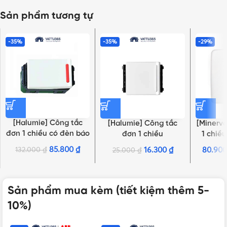
Sản phẩm tương tự
-35%
-35%
-29%
[Halumie] Công tắc
[Halumie] Công tắc
[Minerva
đơn 1 chiều có đèn báo
đơn 1 chiều
1 chiề
WEVH5151-51,
WEVH5521K,
WMT5
85.800
₫
132.000
₫
16.300
₫
80.90
25.000
₫
WEVH5151-7
WEVH5521-7K
WMT
Sản phẩm mua kèm (tiết kiệm thêm 5-
10%)