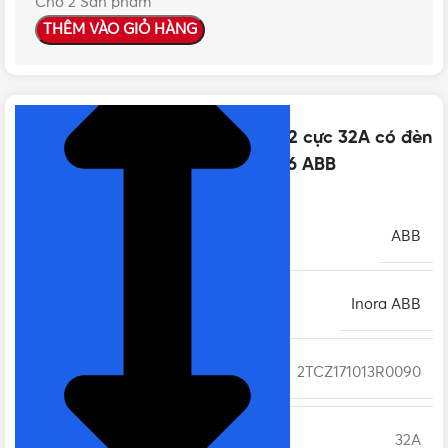
Cho 2 Sản phẩm
THÊM VÀO GIỎ HÀNG
NHẤN ĐỂ XEM TIẾP (THU GỌN)
Thông số kỹ thuật của Công tắc 2 cực 32A có đèn
báo Neon 2TCZ171013R0090 BL176 ABB
THƯƠNG HIỆU
ABB
DÒNG CÔNG TẮC Ổ CẮM
Inora ABB
MÃ SẢN PHẨM
2TCZ171013R0090
DÒNG ĐIỆN
32A