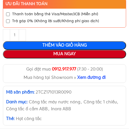
ƯU ĐÃI THANH TOÁN
Thanh toán bằng thẻ Visa/Master/JCB (Miễn phí)
Trả góp 0% (Không lãi suất/Không phí giao dịch)
THÊM VÀO GIỎ HÀNG
MUA NGAY
Gọi đặt mua
0912.917.977
(7:30 - 20:00)
Mua hàng tại Showroom »
Xem đường đi
Mã sản phẩm:
2TCZ171013R0090
Danh mục:
Công tắc máy nước nóng
,
Công tắc 1 chiều
,
Công tắc ổ cắm ABB
,
Inora ABB
Thẻ:
Hạt công tắc