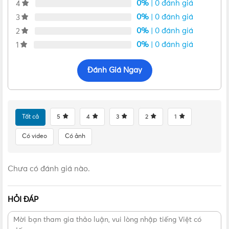
0%
| 0 đánh giá
4
0%
| 0 đánh giá
3
0%
| 0 đánh giá
2
Thông số và bản vẽ kỹ thuật của Công tắc 2 cực 32AX có đèn
0%
| 0 đánh giá
1
báo Neon 2TCZ171013R0090
Hình ảnh Công tắc máy nước nóng 32A
Đánh Giá Ngay
2TCZ171013R0090 BL176
Tất cả
5
4
3
2
1
Có video
Có ảnh
Chưa có đánh giá nào.
HỎI ĐÁP