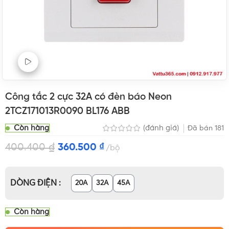
Xem Video sản phẩm
Công tắc 2 cực 32A có đèn báo Neon
2TCZ171013R0090 BL176 ABB
Còn hàng
(đánh giá)
Đã bán
181
400.400
₫
360.500
₫
bộ
DÒNG ĐIỆN
20A
32A
45A
Còn hàng